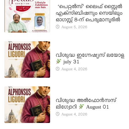
LATEST NEWS
‘പെറ്റൽസ്’ ലൈഫ് സ്റ്റൈൽ
എക്സിബിഷനും സെയിലും
ഓഗസ്റ്റ് 8-ന് പെരുമാനൂരിൽ
August 5, 2026
DAILY SAINTS
വിശുദ്ധ ഇഗ്നേഷ്യസ് ലയോള
july 31
August 4, 2026
DAILY SAINTS
വിശുദ്ധ അൽഫോൻസസ്
ലിഗ്വോറി
August 01
August 4, 2026