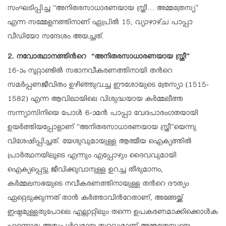
സംഘടിപ്പിച്ച “അനിതരസാധാരണയായ സ്ത്രീ… അമ്മത്രേസ്യ”
എന്ന സമ്മേളനത്തിനാണ് ഏപ്രിൽ 15, വ്യാഴാഴ്ച പാപ്പാ
വീഡിയോ സന്ദേശം അയച്ചത്.
2. നവോത്ഥാനത്തിന്‍റെ “അനിതരസാധാരണയായ സ്ത്രീ”
16-ാം നൂറ്റാണ്ടിൽ സഭാനവീകരണത്തിനായി തന്‍റെ
സമർപ്പണജീവിതം ഉഴിഞ്ഞുവച്ച ഈശോയുടെ ത്രേസ്യാ (1515-
1582) എന്ന ആവിലായിലെ വിശുദ്ധയായ കർമ്മലീത്ത
സന്ന്യാസിനിയെ പോൾ 6-ാമൻ പാപ്പാ വേദപാരംഗതയായി
ഉയർത്തിയപ്പോളാണ് “അനിതരസാധാരണയായ സ്ത്രീ”യെന്നു
വിശേഷിപ്പിച്ചത്. യേശുവുമായുള്ള ആത്മീയ ഐക്യത്തിൽ
പ്രാർത്ഥനയിലൂടെ എന്നും എപ്പോഴും ദൈവവുമായി
ഐക്യപ്പെട്ടു ജീവിക്കുവാനുള്ള ഉറച്ച തീരുമാനം,
കർമ്മലസഭയുടെ നവീകരണത്തിനായുള്ള തന്‍റെ ദൗത്യം
ഏറ്റെടുക്കുന്നത് താൻ കർത്താവിന്‍റേതാണ്, അങ്ങേയ്ക്ക്
ഇഷ്ടമുള്ളതുപോലെ എല്ലാറ്റിലും തന്നെ ഉപകരണമാക്കിക്കൊൾക