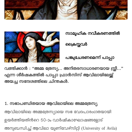
സാമൂഹിക നവീകരണത്തിൽ
ക്രൈസ്തവർ
പങ്കുചേരണമെന്ന് പാപ്പാ
വത്തിക്കാൻ : “അമ്മ ത്രേസ്യ… അനിതരസാധാരണയായ സ്ത്രീ…”
എന്ന ശീർഷകത്തിൽ പാപ്പാ ഫ്രാൻസിസ് ആവിലായിലേയ്ക്ക്
അയച്ച സന്ദേശത്തിലെ ചിന്തകൾ.
1. സഭാപണ്ഡിതയായ ആവിലായിലെ അമ്മത്രേസ്യ
ആവിലായിലെ അമ്മത്രേസ്യായെ സഭ വേദപാരംഗതയായി
ഉയർത്തിയതിന്‍റെ 50-ാം വാർഷികാഘോഷങ്ങളോട്
അനുബന്ധിച്ച് ആവിലാ യൂണിവേഴ്സിറ്റി (University of Avila)