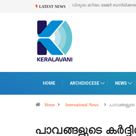
ക്കയുടെ സമർപ്പണ തിരുനാൾ
ഓഗസ്റ്റ് 5 –
‘പെറ്റൽസ്’ ലൈഫ് സ്റ്റൈൽ എക
LATEST NEWS
പെരുമാനൂരിൽ
HOME
ARCHDIOCESE
NEWS
Home
International News
പാവങ്ങളുടെ
പാവങ്ങളുടെ കർദ്