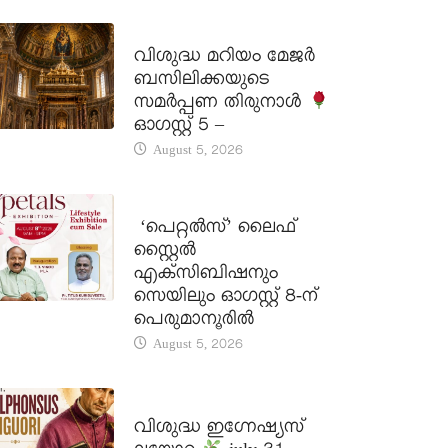
DAILY SAINTS
വിശുദ്ധ മറിയം മേജർ
ബസിലിക്കയുടെ
സമർപ്പണ തിരുനാൾ
ഓഗസ്റ്റ് 5 –
August 5, 2026
LATEST NEWS
‘പെറ്റൽസ്’ ലൈഫ്
സ്റ്റൈൽ
എക്സിബിഷനും
സെയിലും ഓഗസ്റ്റ് 8-ന്
പെരുമാനൂരിൽ
August 5, 2026
DAILY SAINTS
വിശുദ്ധ ഇഗ്നേഷ്യസ്