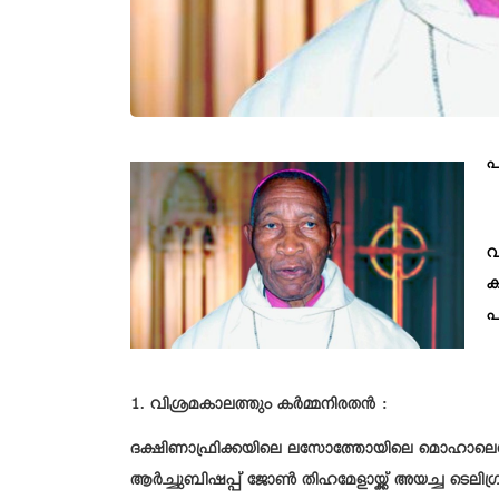
പ
വ
ക
പ
1. വിശ്രമകാലത്തും കർമ്മനിരതൻ :
ദക്ഷിണാഫ്രിക്കയിലെ ലസോത്തോയിലെ മൊഹാലെസ്
ആർച്ചുബിഷപ്പ് ജോൺ തിഹമേളായ്ക്ക് അയച്ച ടെലി