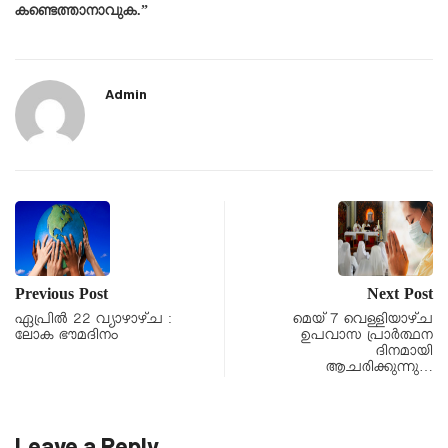
കണ്ടെത്താനാവുക.”
Admin
Previous Post
Next Post
ഏപ്രിൽ 22 വ്യാഴാഴ്ച :
മെയ്‌ 7 വെള്ളിയാഴ്ച
ലോക ഭൗമദിനം
ഉപവാസ പ്രാർത്ഥന
ദിനമായി
ആചരിക്കുന്നു…
Leave a Reply