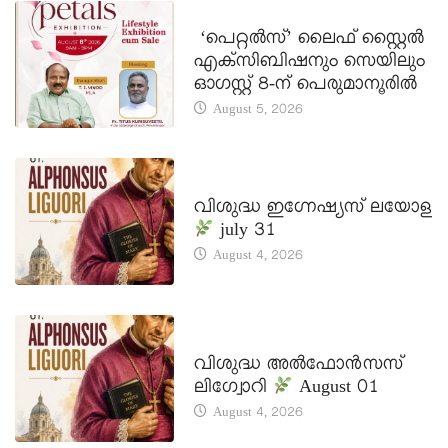
LATEST NEWS
‘പെറ്റൽസ്’ ലൈഫ് സ്റ്റൈൽ
എക്സിബിഷനും സെയിലും
ഓഗസ്റ്റ് 8-ന് പെരുമാനൂരിൽ
August 5, 2026
DAILY SAINTS
വിശുദ്ധ ഇഗ്നേഷ്യസ് ലയോള
july 31
August 4, 2026
DAILY SAINTS
വിശുദ്ധ അൽഫോൻസസ്
ലിഗ്വോറി
August 01
August 4, 2026