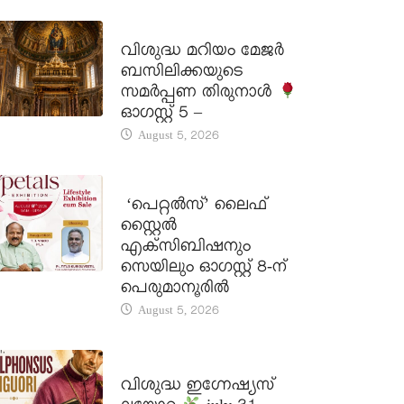
DAILY SAINTS
വിശുദ്ധ മറിയം മേജർ
ബസിലിക്കയുടെ
സമർപ്പണ തിരുനാൾ
ഓഗസ്റ്റ് 5 –
August 5, 2026
LATEST NEWS
‘പെറ്റൽസ്’ ലൈഫ്
സ്റ്റൈൽ
എക്സിബിഷനും
സെയിലും ഓഗസ്റ്റ് 8-ന്
പെരുമാനൂരിൽ
August 5, 2026
DAILY SAINTS
വിശുദ്ധ ഇഗ്നേഷ്യസ്