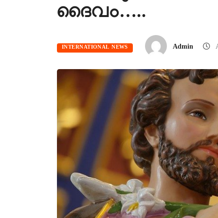
ദൈവം…..
Admin
A
INTERNATIONAL NEWS