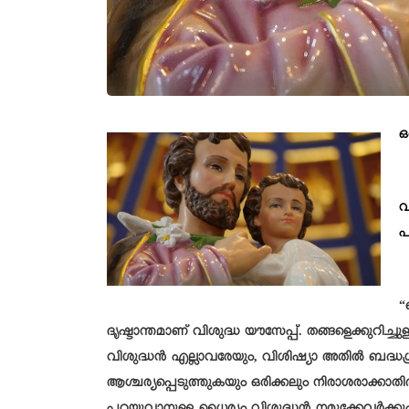
ഒ
വ
പ
“
ദൃഷ്ടാന്തമാണ് വിശുദ്ധ യൗസേപ്പ്. തങ്ങളെക്കുറിച്ച
വിശുദ്ധൻ എല്ലാവരേയും, വിശിഷ്യാ അതിൽ ബദ്ധശ്
ആശ്ചര്യപ്പെടുത്തുകയും ഒരിക്കലും നിരാശരാക്കാ