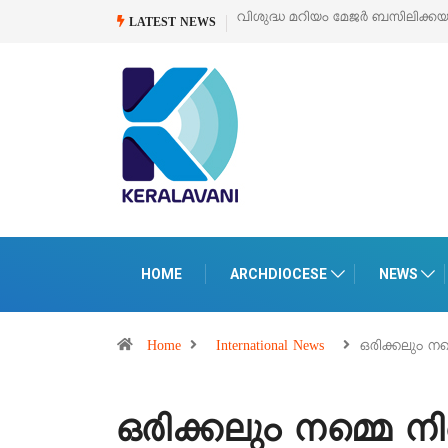
ിയം മേജർ ബസിലിക്കയുടെ സമർപ്പണ തിരുനാൾ
ഓഗസ്റ്റ് 5 –
‘പെറ്റൽസ്’ 
LATEST NEWS
പെരുമാനൂരി
HOME
ARCHDIOCESE
NEWS
Home
International News
ഒരിക്കലും ന
ഒരിക്കലും നമ്മെ ന