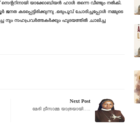
ഡ് സെന്ററിനായി യാക്കോബിയൻ ഹാൾ തന്നെ വീണ്ടും നൽകി.
ജനത കടപ്പെട്ടിരിക്കുന്നു .ഒരുപൂവ് ചോദിച്ചപ്പോൾ നമ്മുടെ
്ച നും സഹപ്രവർത്തകർക്കും ഹൃദയത്തിൽ ചാലിച്ച
Next Post
മേരി ട്രീസാമ്മ യാത്രയായി…..