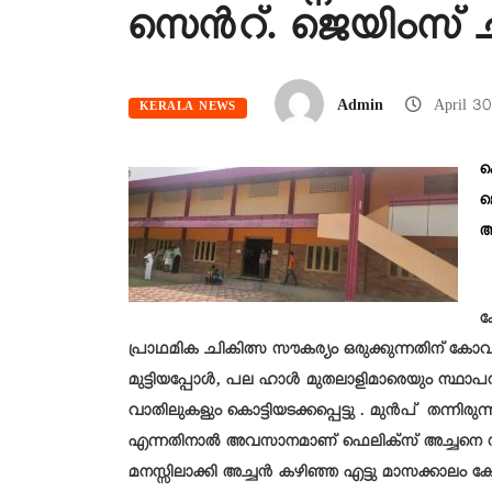
സെൻറ്. ജെയിംസ് ച
Admin
April 3
KERALA NEWS
ക
ജ
അ
ക
പ്രാഥമിക ചികിത്സ സൗകര്യം ഒരുക്കുന്നതിന് കോ
മുട്ടിയപ്പോൾ, പല ഹാൾ മുതലാളിമാരെയും സ്ഥാപനങ
വാതിലുകളും കൊട്ടിയടക്കപ്പെട്ടു . മുൻപ് തന്നിരുന
എന്നതിനാൽ അവസാനമാണ് ഫെലിക്സ് അച്ചനെ സമ
മനസ്സിലാക്കി അച്ചൻ കഴിഞ്ഞ എട്ടു മാസക്കാ