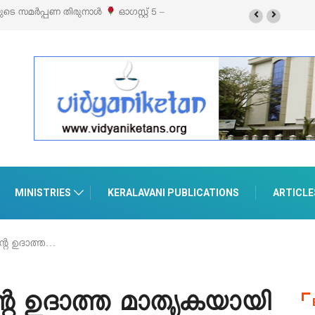
യുടെ സമർപ്പണ തിരുനാൾ
ഓഗസ്റ്റ് 5 –
MINISTRIES
KERALAVANI PUBLICATIONS
ARTICLE
്റെ ഉദാത്ത…
റെ ഉദാത്ത മാതൃകയായി