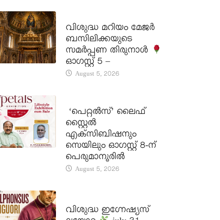
DAILY SAINTS
വിശുദ്ധ മറിയം മേജർ
ബസിലിക്കയുടെ
സമർപ്പണ തിരുനാൾ
ഓഗസ്റ്റ് 5 –
August 5, 2026
LATEST NEWS
‘പെറ്റൽസ്’ ലൈഫ്
സ്റ്റൈൽ
എക്സിബിഷനും
സെയിലും ഓഗസ്റ്റ് 8-ന്
പെരുമാനൂരിൽ
August 5, 2026
DAILY SAINTS
വിശുദ്ധ ഇഗ്നേഷ്യസ്