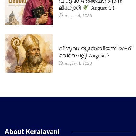
വിശുദ്ധ അൽഫോൻസസ്
ലിഗ്വോറി
August 01
August 4, 2026
DAILY SAINTS
വിശുദ്ധ യൂസേബിയസ് ഓഫ്
വെർചെല്ലി August 2
August 4, 2026
About Keralavani