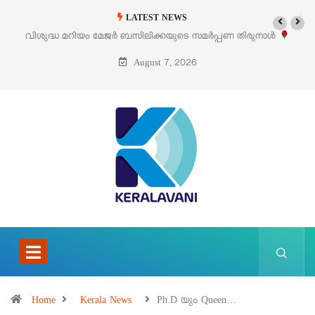
LATEST NEWS
തിരുനാൾ
‘പെറ്റൽസ്’ ലൈഫ് സ്റ്റൈൽ എക്സിബിഷനും സെയിലും ഓഗസ്റ
പെരുമാനൂരിൽ
August 7, 2026
Home
Kerala News
Ph.D യും Queen…