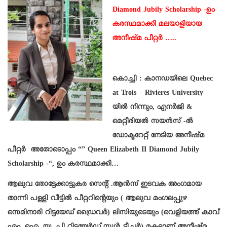
Diamond Jubily Scholarship -ഉം
കരസ്ഥമാക്കി മലയാളിയായ
അനീഷ്മ പീറ്റർ …..
കൊച്ചി : കാനഡയിലെ Quebec
at Trois – Rivieres University
യിൽ നിന്നും, എനർജി &
മെറ്റീരിയൽ സയൻസ് -ൽ
ഡോക്ടറേറ്റ് നേടിയ അനീഷ്മ
പീറ്റർ അതോടൊപ്പം “” Queen Elizabeth II Diamond Jubily
Scholarship -“, ഉം കരസ്ഥമാക്കി…
ആലുവ തോട്ടേക്കാട്ടുകര സെന്റ് .ആൻസ് ഇടവക അംഗമായ
താന്നി പള്ളി വീട്ടിൽ പീറ്ററിന്റെയും ( ആലുവ മംഗലപ്പുഴ
സെമിനാരി റിട്ടയേഡ് ഡ്രൈവർ) ലിസിയുടെയും (വെളിയത്ത് കാവ്