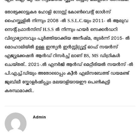
എം. ഐ. യു. പി റിട്ടയേർഡ് സ്കൂൾ ടീച്ചർ) മകളാണ് അനീഷ്മ.
തോട്ടേക്കാട്ടുകര ഹോളി ഗോസ്റ്റ് കോൺവെന്റ് ഗേൾസ്
ഹൈസ്കൂളിൽ നിന്നും 2008 -ൽ S.S.L.C.യും 2011- ൽ ആലുവ
സെന്റ്.ഫ്രാൻസിസ് H.S.S ൽ നിന്നും ഹയർ സെക്കൻഡറി
വിദ്യാഭ്യാസവും പൂർത്തിയാക്കിയ അനീഷ്‌മ, തുടർന്ന് 2015- ൽ
മൊഹാലിയിൽ ഉള്ള ഇന്ത്യൻ ഇൻസ്റ്റിറ്റ്യൂട്ട് ഓഫ് സയൻസ്
എജ്യുക്കേഷൻ ആൻഡ് റിസർച്ച് ലാണ് BS, MS ഡിഗ്രികൾ
ചെയ്തത്.. 2021-.ൽ എനർജി ആൻഡ് മെറ്റീരിയൽ സയൻസ് -ൽ
പി.എച്ച്.ഡിയും അതോടൊപ്പം ക്വീൻ എലിസബേത്ത് ഡയമണ്ട്
ജുബിലീ സ്കോളർഷിപ്പും മലയാളിയായഈ പെൺകുട്ടി
കരസ്ഥമാക്കി..
Admin