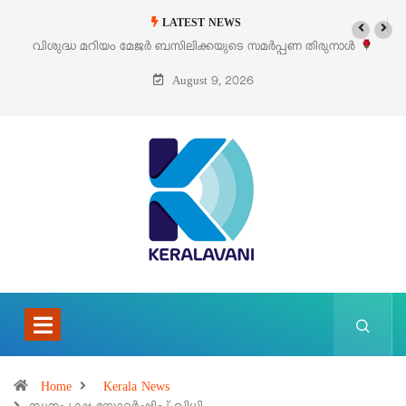
LATEST NEWS
‘പെറ്റൽസ്’ ലൈഫ് സ്റ്റൈൽ എക്സിബിഷനും സെയിലും ഓഗസ്റ്റ് 8-ന്
പെരുമാനൂരിൽ
August 9, 2026
Home
Kerala News