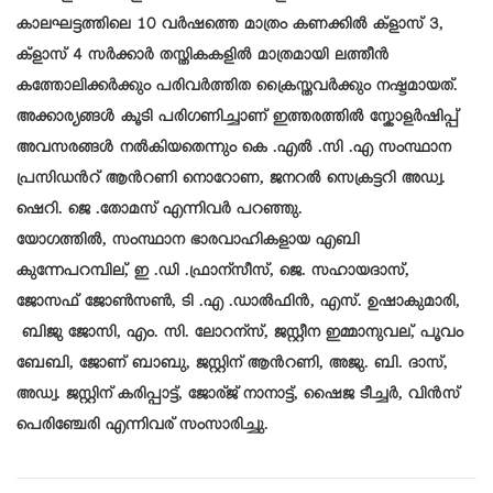
കാലഘട്ടത്തിലെ 10 വര്‍ഷത്തെ മാത്രം കണക്കില്‍ ക്ളാസ് 3,
ക്ളാസ് 4 സര്‍ക്കാര്‍ തസ്തികകളില്‍ മാത്രമായി ലത്തീന്‍
കത്തോലിക്കര്‍ക്കും പരിവര്‍ത്തിത ക്രൈസ്തവര്‍ക്കും നഷ്ടമായത്.
അക്കാര്യങ്ങള്‍ കൂടി പരിഗണിച്ചാണ് ഇത്തരത്തില്‍ സ്കോളര്‍ഷിപ്പ്
അവസരങ്ങള്‍ നല്‍കിയതെന്നും കെ .എല്‍ .സി .എ സംസ്ഥാന
പ്രസിഡന്‍റ് ആന്‍റണി നൊറോണ, ജനറല്‍ സെക്രട്ടറി അഡ്വ.
ഷെറി. ജെ .തോമസ് എന്നിവര്‍ പറഞ്ഞു.
യോഗത്തില്‍, സംസ്ഥാന ഭാരവാഹികളായ എബി
കുന്നേപറമ്പില്, ഇ .ഡി .ഫ്രാന്സീസ്, ജെ. സഹായദാസ്,
ജോസഫ് ജോണ്‍സണ്‍, ടി .എ .ഡാല്‍ഫിന്‍, എസ്. ഉഷാകുമാരി,
ബിജു ജോസി, എം. സി. ലോറന്സ്, ജസ്റ്റീന ഇമ്മാനുവല്, പൂവം
ബേബി, ജോണ് ബാബു, ജസ്റ്റിന് ആന്‍റണി, അജു. ബി. ദാസ്,
അഡ്വ. ജസ്റ്റിന് കരിപ്പാട്ട്, ജോര്ജ് നാനാട്ട്, ഷൈജ ടീച്ചര്‍, വിന്‍സ്
പെരിഞ്ചേരി എന്നിവര് സംസാരിച്ചു.