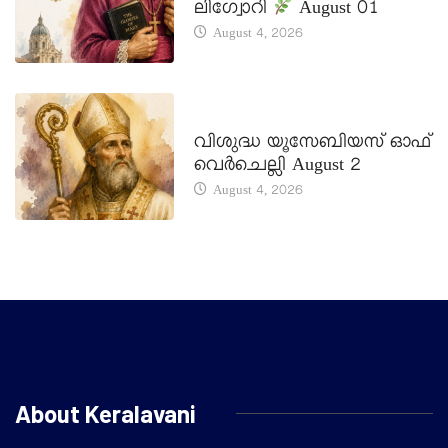
ലിഗ്വോറി
August 01
August 4, 2026
DAILY SAINTS
വിശുദ്ധ യൂസേബിയസ് ഓഫ്
വെർചെല്ലി August 2
August 4, 2026
About Keralavani