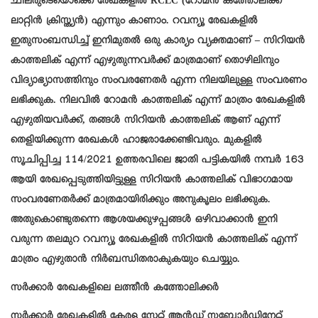
ചിലരുടെയൊക്കെ രേഖകളിൽ RCLC (റോമൻ കത്തോലിക്ക
ലാറ്റിൻ ക്രിസ്ത്യൻ) എന്നും കാണാം. റവന്യൂ രേഖകളിൽ
ഇതുസംബന്ധിച്ച് ഇനിമുതൽ ഒരു കാര്യം വ്യക്തമാണ് – സിറിയൻ
കാത്തലിക് എന്ന് എഴുതുന്നവർക്ക് മാത്രമാണ് തൊഴിലിനും
വിദ്യാഭ്യാസത്തിനും സംവരണേതർ എന്ന നിലയിലുള്ള സംവരണം
ലഭിക്കുക. നിലവിൽ റോമൻ കാത്തലിക് എന്ന് മാത്രം രേഖകളിൽ
എഴുതിയവർക്ക്, തങ്ങൾ സിറിയൻ കാത്തലിക് ആണ് എന്ന്
തെളിയിക്കുന്ന രേഖകൾ ഹാജരാക്കേണ്ടിവരും. മുകളിൽ
സൂചിപ്പിച്ച 114/2021 ഉത്തരവിലെ ജാതി പട്ടികയിൽ നമ്പർ 163
ആയി രേഖപ്പെടുത്തിയിട്ടുള്ള സിറിയൻ കാത്തലിക് വിഭാഗമായ
സംവരണേതർക്ക് മാത്രമായിരിക്കും അനുകൂലം ലഭിക്കുക.
അതുകൊണ്ടുതന്നെ ആശയക്കുഴപ്പങ്ങൾ ഒഴിവാക്കാൻ ഇനി
വരുന്ന തലമുറ റവന്യൂ രേഖകളിൽ സിറിയൻ കാത്തലിക് എന്ന്
മാത്രം എഴുതാൻ നിർബന്ധിതരാകുകയും ചെയ്യും.
സർക്കാർ രേഖകളിലെ ലത്തീൻ കത്തോലിക്കർ
സർക്കാർ രേഖകളിൽ കേരള സ്റ്റേറ്റ് ആൻഡ് സബോർഡിനേറ്റ്