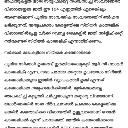
ഓഫീസുകളിൽ ജാതി സർട്ടിഫിക്കറ്റ് സംബന്ധിച്ച് സംവരണേതര
വിഭാഗങ്ങളുടെ ജാതി ഈ 164 എണ്ണത്തിൽ ഏതെങ്കിലും
ആണെങ്കിലാണ് പുതിയ സാമ്പത്തിക സംവരണത്തിന് അർഹത
ലഭിക്കുന്നത്. അതുപ്രകാരം കേരളത്തിലെ സിറിയൻ കാത്തലിക്
വിഭാഗത്തിൽപ്പെട്ട വർക്ക് റവന്യൂ രേഖകളിൽ ജാതി സർട്ടിഫിക്കറ്റ്
നൽകേണ്ടത് സിറിയൻ കാത്തലിക് എന്നായിരിക്കണം.
സർക്കാർ രേഖകളിലെ സിറിയൻ കത്തോലിക്കർ
പുതിയ സർക്കാർ ഉത്തരവ് ഇറങ്ങിയതോടുകൂടി ആർ സി (റോമൻ
കാത്തലിക്) എന്ന, സഭാ പരമായ തെറ്റായ ഉപയോഗം സിറിയൻ
കത്തോലിക്കരുടെ ഇടയിൽ വ്യാപകമായി ഉണ്ട് എന്നത്
കത്തോലിക്കാ സമൂഹങ്ങൾക്കിടയിൽ, മുൻകാലങ്ങളെ
അപേക്ഷിച്ച് കൂടുതൽ ചർച്ചയാകുന്ന മറ്റൊരു വിഷയമാണ്.
യഥാർത്ഥത്തിൽ സഭാ നിർവചനങ്ങൾ പ്രകാരം കേരളത്തിലെ
ലത്തീൻ കത്തോലിക്കാ വിഭാഗത്തിൽ ഉള്ളവരെയാണ് റോമൻ
കാത്തലിക്കർ എന്ന് പറയേണ്ടത്. ലത്തീൻ കത്തോലിക്കരായ