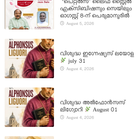
‘പെറ്റൽസ്’ ലൈഫ് സ്റ്റൈൽ
എക്സിബിഷനും സെയിലും
ഓഗസ്റ്റ് 8-ന് പെരുമാനൂരിൽ
August 5, 2026
DAILY SAINTS
വിശുദ്ധ ഇഗ്നേഷ്യസ് ലയോള
july 31
August 4, 2026
DAILY SAINTS
വിശുദ്ധ അൽഫോൻസസ്
ലിഗ്വോറി
August 01
August 4, 2026