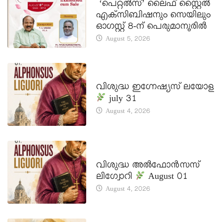
‘പെറ്റൽസ്’ ലൈഫ് സ്റ്റൈൽ
എക്സിബിഷനും സെയിലും
ഓഗസ്റ്റ് 8-ന് പെരുമാനൂരിൽ
August 5, 2026
DAILY SAINTS
വിശുദ്ധ ഇഗ്നേഷ്യസ് ലയോള
july 31
August 4, 2026
DAILY SAINTS
വിശുദ്ധ അൽഫോൻസസ്
ലിഗ്വോറി
August 01
August 4, 2026