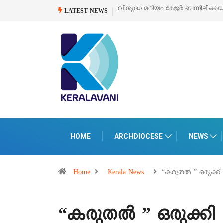
വിശുദ്ധ മറിയം മേജർ ബസിലിക്കയുടെ സമർപ്പണ തിരുനാൾ
ഓഗസ്റ്റ
LATEST NEWS
HOME
ARCHDIOCESE
NEWS
Home
Kerala News
“കരുതൽ ” ഒരുക്ക
“കരുതൽ ” ഒരുക്ക