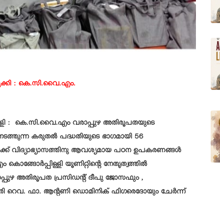
ക്കി : കെ.സി.വൈ.എം.
ള്ളി : കെ.സി.വൈ.എം വരാപ്പുഴ അതിരൂപതയുടെ
 നടത്തുന്ന കരുതൽ പദ്ധതിയുടെ ഭാഗമായി 56
ൾക്ക് വിദ്യാഭ്യാസത്തിനു ആവശ്യമായ പഠന ഉപകരണങ്ങൾ
ൊങ്ങോർപ്പിള്ളി യൂണിറ്റിന്റെ നേതൃത്വത്തിൽ
്പുഴ അതിരൂപത പ്രസിഡൻ്റ് ദീപു ജോസഫും ,
ാരി റെവ. ഫാ. ആൻ്റണി ഡൊമിനിക് ഫിഗരെദോയും ചേർന്ന്