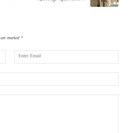
s are marked
*