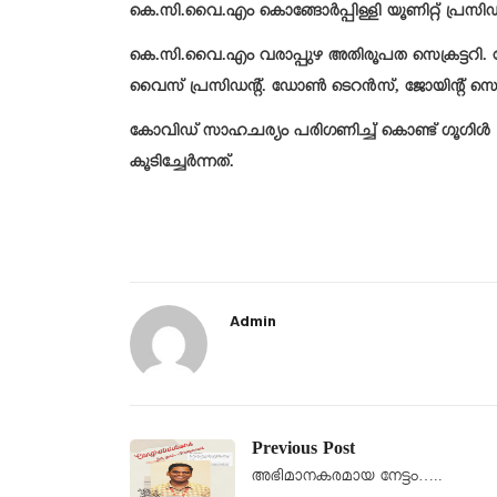
കെ.സി.വൈ.എം കൊങ്ങോർപ്പിള്ളി യൂണിറ്റ് പ്രസിഡ
കെ.സി.വൈ.എം വരാപ്പുഴ അതിരൂപത സെക്രട്ടറി. ജ
വൈസ് പ്രസിഡൻ്റ്. ഡോൺ ടെറൻസ്, ജോയിൻ്റ് സെക്
കോവിഡ് സാഹചര്യം പരിഗണിച്ച് കൊണ്ട് ഗൂഗിൾ മ
കൂടിച്ചേർന്നത്.
Admin
Previous Post
അഭിമാനകരമായ നേട്ടം…..