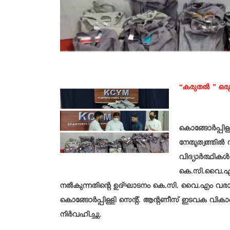
“കരുതൽ ” ഒരു
കൊങ്ങോർപ്പി
നേതൃത്വത്തിൽ
വിദ്യാർത്ഥിക
കെ.സി.വൈ.എം ക
നൽകുന്നതിൻ്റെ ഉദ്ഘാടനം കെ.സി. വൈ.എം വരാപ
കൊങ്ങോർപ്പിള്ളി സെന്റ്. ആന്റണീസ് ഇടവക വിക
നിർവഹിച്ചു.