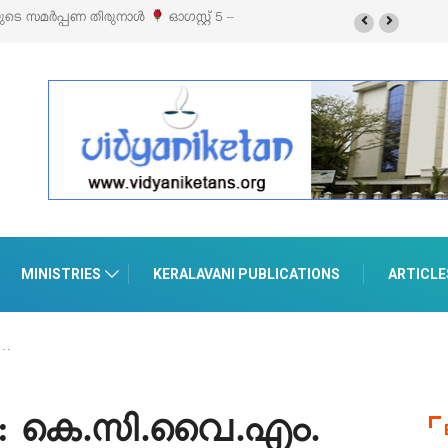
് 5 –
‘പെറ്റൽസ്’ ലൈഫ് സ്റ്റൈൽ എക്സിബിഷനും സെയിലും ഓഗസ്റ്റ് 8-ന്
പെരുമാനൂരിൽ
MINISTRIES
KERALAVANI PUBLICATIONS
ARTICLE
ി…
ി : കെ.സി.വൈ.എം.