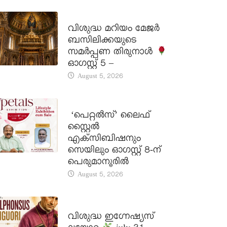
DAILY SAINTS
വിശുദ്ധ മറിയം മേജർ
ബസിലിക്കയുടെ
സമർപ്പണ തിരുനാൾ
ഓഗസ്റ്റ് 5 –
August 5, 2026
LATEST NEWS
‘പെറ്റൽസ്’ ലൈഫ്
സ്റ്റൈൽ
എക്സിബിഷനും
സെയിലും ഓഗസ്റ്റ് 8-ന്
പെരുമാനൂരിൽ
August 5, 2026
DAILY SAINTS
വിശുദ്ധ ഇഗ്നേഷ്യസ്