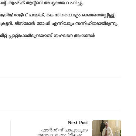
ൻ്റ്. ആഷിക് ആൻ്റണി അധ്യക്ഷത വഹിച്ചു.
ോർജ് രാജീവ് പാട്രിക്, കെ.സി.വൈ.എം കൊങ്ങോർപ്പിള്ളി
രട്ടറി. ജിസ്മോൻ ജോഷി എന്നിവരും സന്നിഹിതരായിരുന്നു.
ീറ്റ് പ്ലാറ്റ്ഫോമിലൂടെയാണ് സംഘടന അംഗങ്ങൾ
Next Post
ഫ്രാൻസിസ് പാപ്പായുടെ
ആരോഗ്യം തൃപ്തികരം….