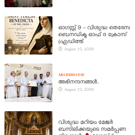
DAILY SAINTS
ഓഗസ്റ്റ് 9 – വിശുദ്ധ തെരേസ
ബെനഡിക്ട ഓഫ് ദ ക്രോസ്
(എഡിത്ത്
August 10, 2026
ARCHDIOCESE
അഭിനന്ദനങ്ങൾ.
August 10, 2026
DAILY SAINTS
വിശുദ്ധ മറിയം മേജർ
ബസിലിക്കയുടെ സമർപ്പണ