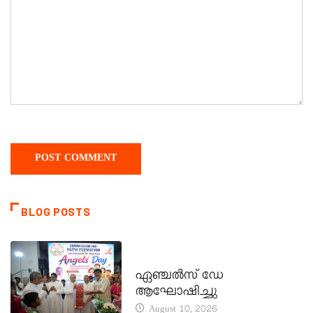
BLOG POSTS
CATECHISM - VERAPOLY
ഏഞ്ചൽസ് ഡേ
ആഘോഷിച്ചു
August 10, 2026