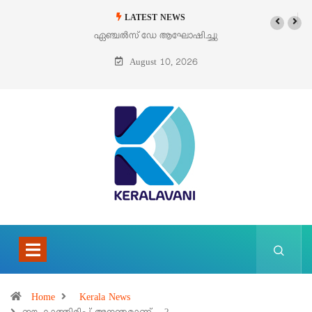
LATEST NEWS
ഏഞ്ചൽസ് ഡേ ആഘോഷിച്ചു
ഓഗസ്റ്റ് 9 – വിശുദ്ധ തെരേസ
ബെനഡിക്ട ഓഫ് ദ ക്രോസ്
August 10, 2026
(എഡിത്ത് സ്റ്റൈൻ)
Home
Kerala News