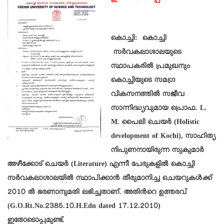
കൊച്ചി: കൊച്ചി
സർവകലാശാലയുടെ
സ്ഥാപകരിൽ പ്രമുഖനും
കൊച്ചിയുടെ സമഗ്ര
വികസനത്തിൽ സജീവ
സാന്നിദ്ധ്യവുമായ പ്രൊഫ. L.
M. പൈലി ചെയർ (Holistic
development of Kochi), സാഹിത്യ
നിപുണനായിരുന്ന സുകുമാർ
അഴീക്കോട് ചെയർ (Literature) എന്നീ പേരുകളിൽ കൊച്ചി
സർവകലാശാലയിൽ സ്ഥാപിക്കാൻ തീരുമാനിച്ച ചെയറുകൾക്ക്
2010 ൽ ഭരണാനുമതി ലഭിച്ചതാണ്. അതിൻറെ ഉത്തരവ്
(G.O.Rt.No.2385.10.H.Edn dated 17.12.2010)
ഇതോടൊപ്പമുണ്ട്.