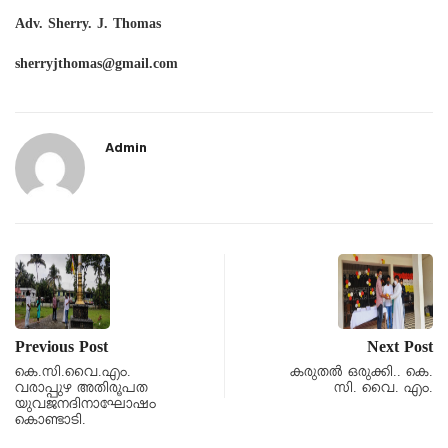
Adv. Sherry. J. Thomas
sherryjthomas@gmail.com
Admin
Previous Post
Next Post
കെ.സി.വൈ.എം.
കരുതൽ ഒരുക്കി.. കെ.
വരാപ്പുഴ അതിരൂപത
സി. വൈ. എം.
യുവജനദിനാഘോഷം
കൊണ്ടാടി.