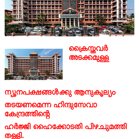
ക്രൈസ്തവര്‍
അടക്കമുള്ള
ന്യൂനപക്ഷങ്ങള്‍ക്കു ആനുകൂല്യം
തടയണമെന്ന ഹിന്ദുസേവാ
കേന്ദ്രത്തിന്റെ
ഹര്‍ജ്ജി
ഹൈക്കോടതി പിഴചുമത്തി
തള്ളി.