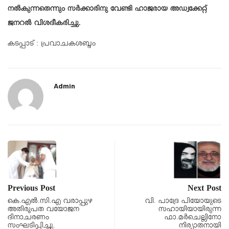
നൽകുന്നതെന്നും സർക്കാരിനു വേണ്ടി ഹാജരായ അഡ്വക്കേറ്റ്
ജനറൽ വിശദീകരിച്ചു.
കടപ്പാട് : പ്രവാചകശബ്ദം
Admin
Previous Post
Next Post
കെ.എൽ.സി.എ വരാപ്പുഴ
വി. പാദ്രേ പിയോയുടെ
അതിരൂപത വയോജന
സഹായിയായിരുന്ന
ദിനാചരണം
ഫാ.മർചെല്ലിനോ
സംഘടിപ്പിച്ചു.
നിര്യാതനായി