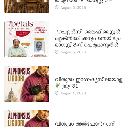
തിരുനാൾ
ഓഗസ്റ്റ് 5 –
August 5, 2026
LATEST NEWS
‘പെറ്റൽസ്’ ലൈഫ് സ്റ്റൈൽ
എക്സിബിഷനും സെയിലും
ഓഗസ്റ്റ് 8-ന് പെരുമാനൂരിൽ
August 5, 2026
DAILY SAINTS
വിശുദ്ധ ഇഗ്നേഷ്യസ് ലയോള
july 31
August 4, 2026
DAILY SAINTS
വിശുദ്ധ അൽഫോൻസസ്