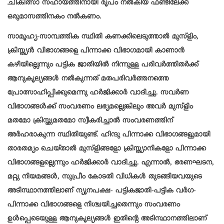
ചികിത്സാ സഹായത്തിനായി രൂപം നൽകിയ ഫണ്ടിലേക്ക്
ഒരുമാസത്തിനകം നൽകണം.
സാമൂഹ്യ-സാമ്പത്തിക സ്ഥിതി കണക്കിലെടുത്താൽ മുസ്ളിം,
ക്രിസ്ത്യൻ വിഭാഗങ്ങളെ പിന്നാക്ക വിഭാഗമായി കാണാൻ
കഴിയില്ലെന്നും പട്ടിക ജാതിയിൽ നിന്നുള്ള പരിവർത്തിതർക്ക്
ആനുകൂല്യങ്ങൾ നൽകുന്നത് മതപരിവർത്തനത്തെ
പ്രോത്സാഹിപ്പിക്കുമെന്നു ഹർജിക്കാർ വാദിച്ചു. സവർണ
വിഭാഗങ്ങൾക്ക് സംവരണം ലഭ്യമല്ലെങ്കിലും അവർ മുസ്ളിം
മതമോ ക്രിസ്തുമതമോ സ്വീകരിച്ചാൽ സംവരണത്തിന്
അർഹരാകുന്ന സ്ഥിതിയുണ്ട്. ഹിന്ദു പിന്നാക്ക വിഭാഗങ്ങളുമായി
താരതമ്യം ചെയ്താൽ മുസ്ളിങ്ങളോ ക്രിസ്ത്യാനികളോ പിന്നാക്ക
വിഭാഗങ്ങളല്ലെന്നും ഹർജിക്കാർ വാദിച്ചു. എന്നാൽ, ഭരണഘടന,
മറ്റു നിയമങ്ങൾ, സുപ്രീം കോടതി വിധികൾ തുടങ്ങിയവയുടെ
അടിസ്ഥാനത്തിലാണ് ന്യൂനപക്ഷ- പട്ടികജാതി-പട്ടിക വർഗ-
പിന്നാക്ക വിഭാഗങ്ങളെ നിശ്ചയിച്ചതെന്നും സംവരണം
ഉൾപ്പെടെയുള്ള ആനുകൂല്യങ്ങൾ ഇതിന്റെ അടിസ്ഥാനത്തിലാണ്