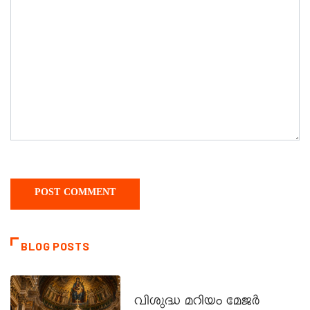
BLOG POSTS
DAILY SAINTS
വിശുദ്ധ മറിയം മേജർ