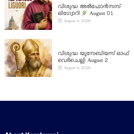
DAILY SAINTS
വിശുദ്ധ അൽഫോൻസസ്
ലിഗ്വോറി
August 01
August 4, 2026
DAILY SAINTS
വിശുദ്ധ യൂസേബിയസ് ഓഫ്
വെർചെല്ലി August 2
August 4, 2026