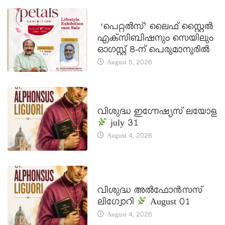
LATEST NEWS
‘പെറ്റൽസ്’ ലൈഫ് സ്റ്റൈൽ
എക്സിബിഷനും സെയിലും
ഓഗസ്റ്റ് 8-ന് പെരുമാനൂരിൽ
August 5, 2026
DAILY SAINTS
വിശുദ്ധ ഇഗ്നേഷ്യസ് ലയോള
july 31
August 4, 2026
DAILY SAINTS
വിശുദ്ധ അൽഫോൻസസ്
ലിഗ്വോറി
August 01
August 4, 2026