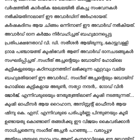
വർഷത്തിൽ കാർഷിക മേഖലയിൽ മികച്ച സംഭവനകൾ
നൽകിയതിനാലാണ് ഈ അവാർഡിന് അർഹരായത്.
കർഷകദിനം ആയ ചിങ്ങം ഒന്നിനാണ് ഈ അവാർഡ് നൽകിയത്.
അവാർഡ് ദാന കർമ്മം നിർവഹിച്ചത് ബഹുമാനപ്പെട്ട
പ്രതിപക്ഷനേതാവ് വി. ഡി. സതീശൻ ആയിരുന്നു..കോട്ടുവള്ളി
ഗ്രാമ പഞ്ചായത്ത് കൃഷിഭവൻ ആണ് അവാർഡ് ദാനചടങ്ങുകൾ
സംഘടിപ്പിച്ചത് .സംഗീത് അച്ചന്റെയും ബോയ്സ് ഹോമിലെ
കുട്ടികളുടെയും കഠിനധ്വാനത്തിന് ലഭിക്കുന്ന ഏറ്റവും വലിയ
ബഹുമതിയാണ് ഈ അവാർഡ്.. സംഗീത് അച്ചന്റെയും ബോയ്സ്
ഹോമിലെ കുട്ടികളായ അരുൺ, സത്യാ നന്ദൻ,. ഗോഡ് വിൻ
ജോർജ്. എന്നിവരുടെയും നേതൃത്വത്തിലാണ് കൃഷി നടത്തുന്നത്…
കൃഷി ഓഫീസർ ആയ റൈഹാന, അസിസ്റ്റന്റ് ഓഫീസർ ആയ
ഷിനു
കെ. എസ്. എന്നിവരുടെ പരിപൂർണ്ണ പിന്തുണയും കൂടി
ഉണ്ടായതു കൊണ്ടാണ് തങ്ങൾക്കു ഈ വിജയം കൈവരിക്കാൻ
സാധിച്ചതെന്നു സംഗീത് അച്ചൻ പറഞ്ഞു…. വരാപ്പുഴ
അതിരൂപതയുടെ സ്ഥാപനം ആണ് കൂനമാവിലുള്ള ഈ ബോയ്സ്