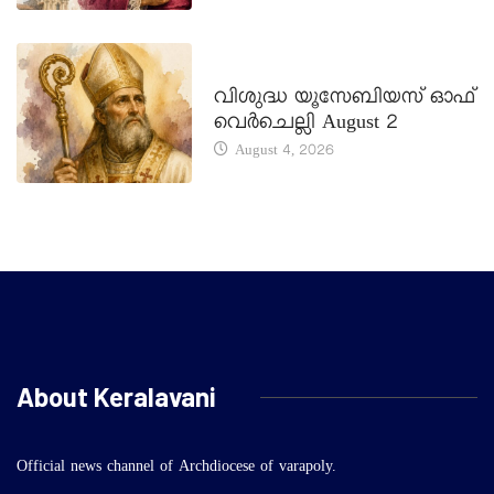
DAILY SAINTS
വിശുദ്ധ യൂസേബിയസ് ഓഫ്
വെർചെല്ലി August 2
August 4, 2026
About Keralavani
Official news channel of Archdiocese of varapoly.