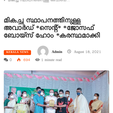
മികച്ച സ്ഥാപനത്തിനുള്ള അവാർഡ്…
മികച്ച സ്ഥാപനത്തിനുള്ള
അവാർഡ് *സെന്റ്* *ജോസഫ്
ബോയ്സ് ഹോം *കരസ്ഥമാക്കി
Admin
August 18, 2021
KERALA NEWS
0
694
1 minute read