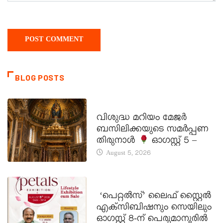
BLOG POSTS
DAILY SAINTS
വിശുദ്ധ മറിയം മേജർ
ബസിലിക്കയുടെ സമർപ്പണ
തിരുനാൾ
ഓഗസ്റ്റ് 5 –
August 5, 2026
LATEST NEWS
‘പെറ്റൽസ്’ ലൈഫ് സ്റ്റൈൽ
എക്സിബിഷനും സെയിലും
ഓഗസ്റ്റ് 8-ന് പെരുമാനൂരിൽ