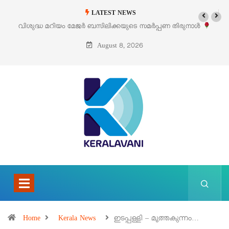
LATEST NEWS
പണ തിരുനാൾ
‘പെറ്റൽസ്’ ലൈഫ് സ്റ്റൈൽ എക്സിബിഷനും സെയിലും ഓഗ
പെരുമാനൂരിൽ
August 8, 2026
Home
Kerala News
ഇടപ്പള്ളി – മൂത്തകുന്നം…