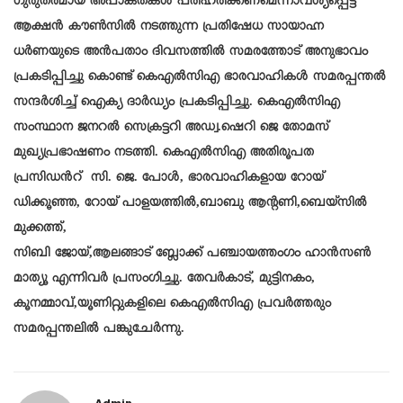
ഗുരുതരമായ അപാകതകൾ പരിഹരിക്കണമെന്നാവശ്യപ്പെട്ട്
ആക്ഷൻ കൗൺസിൽ നടത്തുന്ന പ്രതിഷേധ സായാഹ്ന
ധർണയുടെ അൻപതാം ദിവസത്തിൽ സമരത്തോട് അനുഭാവം
പ്രകടിപ്പിച്ചു കൊണ്ട് കെഎൽസിഎ ഭാരവാഹികൾ സമരപ്പന്തൽ
സന്ദർശിച്ച് ഐക്യ ദാർഡ്യം പ്രകടിപ്പിച്ചു. കെഎൽസിഎ
സംസ്ഥാന ജനറൽ സെക്രട്ടറി അഡ്വ.ഷെറി ജെ തോമസ്
മുഖ്യപ്രഭാഷണം നടത്തി.
കെഎൽസിഎ അതിരൂപത
പ്രസിഡൻറ് സി. ജെ. പോൾ, ഭാരവാഹികളായ
റോയ്
ഡിക്കൂഞ്ഞ, റോയ് പാളയത്തിൽ,ബാബു ആൻ്റണി,ബെയ്സിൽ
മുക്കത്ത്,
സിബി ജോയ്,ആലങ്ങാട് ബ്ലോക്ക് പഞ്ചായത്തംഗം ഹാൻസൺ
മാത്യൂ എന്നിവർ പ്രസംഗിച്ചു. തേവർകാട്, മുട്ടിനകം,
കൂനമ്മാവ്,യൂണിറ്റുകളിലെ കെഎൽസിഎ പ്രവർത്തരും
സമരപ്പന്തലിൽ പങ്കുചേർന്നു.
Admin