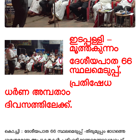
ഇടപ്പള്ളി –
മൂത്തകുന്നം
ദേശീയപാത 66
സ്ഥലമെടുപ്പ്,
പ്രതിഷേധ
ധർണ അമ്പതാം
ദിവസത്തിലേക്ക്.
കൊച്ചി : ദേശീയപാത 66 സ്ഥലമെടുപ്പ് -തിരുമുപ്പം ഭാഗത്തെ