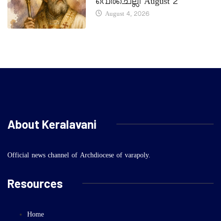
വെർചെല്ലി August 2
August 4, 2026
About Keralavani
Official news channel of Archdiocese of varapoly.
Resources
Home