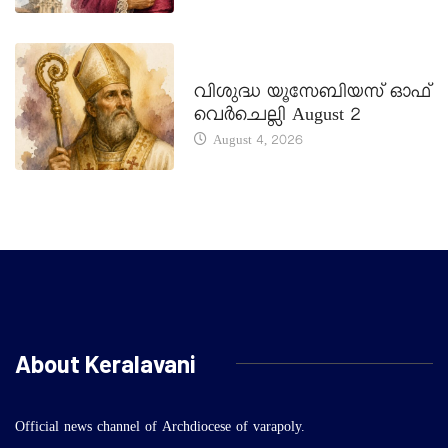
DAILY SAINTS
വിശുദ്ധ യൂസേബിയസ് ഓഫ്
വെർചെല്ലി August 2
August 4, 2026
About Keralavani
Official news channel of Archdiocese of varapoly.