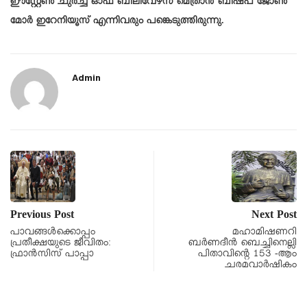
ഈസ്റ്റേൺ ചുര്ച്ച് ഓഫ് ബിലീവേഴ്‌സ് മെത്രാൻ ബിഷപ് ജോൺ
മോർ ഇറേനിയൂസ് എന്നിവരും പങ്കെടുത്തിരുന്നു.
Admin
Previous Post
Next Post
പാവങ്ങൾക്കൊപ്പം
മഹാമിഷണറി
പ്രതീക്ഷയുടെ ജീവിതം:
ബർണദീൻ ബെച്ചിനെല്ലി
ഫ്രാൻസിസ് പാപ്പാ
പിതാവിന്റെ 153 -ആം
ചരമവാർഷികം