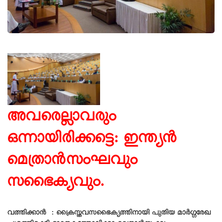
അവരെല്ലാവരും
ഒന്നായിരിക്കട്ടെ: ഇന്ത്യൻ
മെത്രാൻസംഘവും
സഭൈക്യവും.
വത്തിക്കാന്‍ : ക്രൈസ്തവസഭൈക്യത്തിനായി പുതിയ മാർഗ്ഗരേഖ