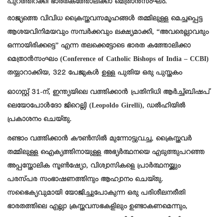
പുറത്തിറക്കി ഭാരതകത്തോലിക്കാ മെത്രാൻസംഘം.
രാജ്യത്തെ വിവിധ ക്രൈസ്തവസമൂഹങ്ങൾ തമ്മിലുള്ള മെച്ചപ്പെട്ട
ആശയവിനിമയവും സമ്പർക്കവും ലക്ഷ്യമാക്കി, “അവരെല്ലാവരും
ഒന്നായിരിക്കട്ടെ” എന്ന തലക്കെട്ടോടെ ഭാരത കത്തോലിക്കാ
മെത്രാൻസംഘം (Conference of Catholic Bishops of India – CCBI)
തയ്യാറാക്കിയ, 322 പേജുകൾ ഉള്ള പുതിയ ഒരു പുസ്തകം
ഓഗസ്റ്റ് 31-ന്, ഇന്ത്യയിലെ വത്തിക്കാൻ പ്രതിനിധി ആർച്ച്ബിഷപ്
ലെയോപോൾദോ ജിറെല്ലി (Leopoldo Girelli), ഡൽഹിയിൽ
പ്രകാശനം ചെയ്തു.
രണ്ടാം വത്തിക്കാൻ കൗൺസിൽ മുന്നോട്ടുവച്ച, ക്രൈസ്തവർ
തമ്മിലുള്ള ഐക്യത്തിനായുള്ള അഭ്യർത്ഥനയെ എടുത്തുപറഞ്ഞ
അപ്പസ്തോലിക നൂൺഷ്യോ, വിശ്വാസികളെ പ്രാർത്ഥനയ്ക്കും
പരസ്പര സംഭാഷണത്തിനും ആഹ്വാനം ചെയ്തു.
സഭൈക്യവുമായി യോജിച്ചുപോകുന്ന ഒരു പരിശീലനരീതി
ഭാരതത്തിലെ എല്ലാ ക്രസ്തവസഭകളിലും ഉണ്ടാകണമെന്നും,