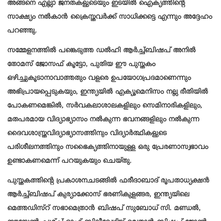
അങ്ങനെ എല്ലാ ജനതകളുടെയും ഇടയിൽ ഐക്യത്തിന്റെ
സാക്ഷ്യം നൽകാൻ ക്രൈസ്തവർക്ക് സാധിക്കട്ടെ എന്നും അദ്ദേഹം
പറഞ്ഞു.
സമ്മേളനത്തിൽ പങ്കെടുത്ത ഡൽഹി ആർച്ച്ബിഷപ് അനിൽ
തോമസ് ജോസഫ് കൂട്ടോ, പുതിയ ഈ പുസ്തകം
ഒഴിച്ചുകൂടാനാവാത്തതും വളരെ ഉപയോഗപ്രദമാണെന്നും
അഭിപ്രായപ്പെടുകയും, ഇന്ത്യയിൽ എക്യൂമെനിസം നല്ല രീതിയിൽ
പോകണമെങ്കിൽ, സർവകലാശാലകളിലും സെമിനാരികളിലും,
മതപരമായ വിദ്യാഭ്യാസം നൽകുന്ന ഭവനങ്ങളിലും നൽകുന്ന
ദൈവശാസ്ത്രവിദ്യാഭ്യാസത്തിനും വിദ്യാർത്ഥികളുടെ
പരിശീലനത്തിനും സഭൈക്യത്തിനായുള്ള ഒരു പ്രേരണാസ്വഭാവം
ഉണ്ടാകണമെന്ന് പറയുകയും ചെയ്തു.
പുസ്തകത്തിന്റെ പ്രകാശനചടങ്ങിൽ ഫരീദാബാദ് രൂപതാധ്യക്ഷൻ
ആർച്ച്ബിഷപ് കുര്യാക്കോസ് ഭരണികുളങ്ങര, ഇന്ത്യയിലെ
മെത്തഡിസ്റ് സഭാമെത്രാൻ ബിഷപ് സുബോധ് സി. മണ്ഡൽ,