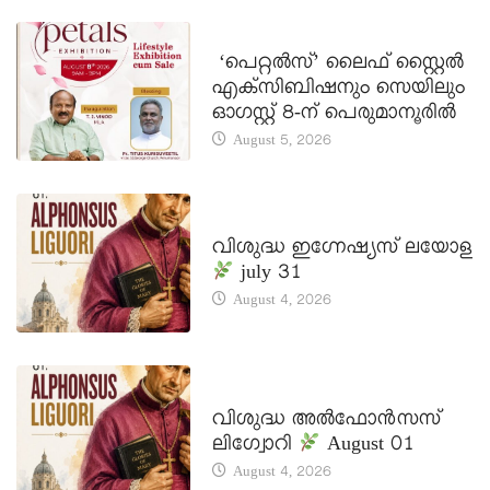
LATEST NEWS
‘പെറ്റൽസ്’ ലൈഫ് സ്റ്റൈൽ
എക്സിബിഷനും സെയിലും
ഓഗസ്റ്റ് 8-ന് പെരുമാനൂരിൽ
August 5, 2026
DAILY SAINTS
വിശുദ്ധ ഇഗ്നേഷ്യസ് ലയോള
july 31
August 4, 2026
DAILY SAINTS
വിശുദ്ധ അൽഫോൻസസ്
ലിഗ്വോറി
August 01
August 4, 2026