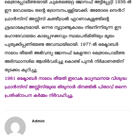
മെത്രാപ്പോലീത്തയായി ചുമതലയേറ്റ ജോസഫ് അട്ടിപ്പേറ്റി 1936-ൽ
ഈ ദേവാലയം തന്റെ ഭദ്രാസനപള്ളിയാക്കി. അതോടെ സെൻറ്
ഫ്രാൻസിസ് അസ്സിസി കത്തീഡ്രൽ എറണാകുളത്തിന്റെ
ശ്രദ്ധാകേന്ദ്രമായി. ഒന്നര നൂറ്റാണ്ടുകാലം നിലനിന്നിരുന്ന ഈ
മഹാദേവാലയം
കാലപ്പഴക്കവും സ്ഥലപരിമിതിയും മൂലം
പുതുക്കിപ്പണിയേണ്ട അവസ്ഥയിലായി. 1977-ൽ ഒക്ടോബർ
നാലാം തീയതി അഭിവന്ദ്യ ജോസഫ് കേളന്തറ മെത്രാപൊലീത്ത
അടിസ്ഥാനശില ആശിർവദിച്ചു കൊണ്ട് പുനർ നിർമാണത്തിന്
തുടക്കം കുറിച്ചു.
1981 ഒക്ടോബർ നാലാം തീയതി ഇടവക മധ്യസ്ഥനായ വിശുദ്ധ
ഫ്രാൻസിസ് അസ്സിസിയുടെ തിരുനാൾ ദിനത്തിൽ പിതാവ് തന്നെ
പ്രതിഷ്ഠാപന കർമ്മം നിർവഹിച്ചു.
Admin