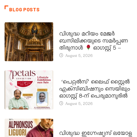
BLOG POSTS
DAILY SAINTS
വിശുദ്ധ മറിയം മേജർ
ബസിലിക്കയുടെ സമർപ്പണ
തിരുനാൾ
ഓഗസ്റ്റ് 5 –
August 5, 2026
LATEST NEWS
‘പെറ്റൽസ്’ ലൈഫ് സ്റ്റൈൽ
എക്സിബിഷനും സെയിലും
ഓഗസ്റ്റ് 8-ന് പെരുമാനൂരിൽ
August 5, 2026
DAILY SAINTS
വിശുദ്ധ ഇഗ്നേഷ്യസ് ലയോള