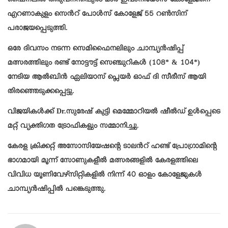
ഫൈനലിൽ തിരുവനന്തപുരം മാർ ഇവാനിയോസ് കോളേജിനെ
എറണാകുളം സെൻറ് പോൾസ് കോളേജ് 55 റൺസിന്
പരാജയപ്പെടുത്തി.
ഒരേ ദിവസം നടന്ന സെമിഫൈനലിലും ചാമ്പ്യൻഷിപ്പ്
മത്സരത്തിലും രണ്ട് നോട്ടൗട്ട് സെഞ്ചുറികൾ (108* & 104*)
നേടിയ ആൽബിൻ ഏലിയാസ് പ്ലെയർ ഓഫ് ദി സീരീസ് ആയി
തിരഞ്ഞെടുക്കപ്പെട്ടു.
വിജയികൾക്ക് Dr.സുരേഷ് കുട്ടി മെമ്മോറിയൽ ഷീൽഡ് ഉൾപ്പെടെ
മറ്റ് വ്യക്തിഗത ട്രോഫികളും സമ്മാനിച്ചു.
കേരള ക്രിക്കറ്റ് അസോസിയേഷന്റെ ടാലൻറ് ഹണ്ട് പ്രോഗ്രാമിന്റെ
ഭാഗമായി മൂന്ന് സോണുകളീൽ മത്സരങ്ങളിൽ കേരളത്തിലെ
വിവിധ യൂണിവേഴ്സിറ്റികളിൽ നിന്ന് 40 ഓളം കോളേജുകൾ
ചാമ്പ്യൻഷിപ്പിൽ പങ്കെടുത്തു.