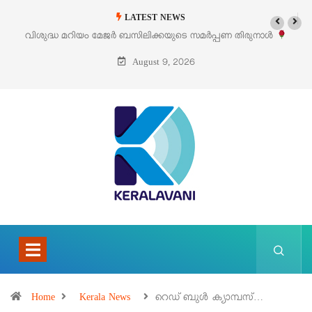
LATEST NEWS
ർ ബസിലിക്കയുടെ സമർപ്പണ തിരുനാൾ
‘പെറ്റൽസ്’ ലൈഫ് സ്റ്റൈൽ എ
ഓഗസ്റ്റ് 5 –
പെ
August 9, 2026
Home
Kerala News
റെഡ് ബുൾ ക്യാമ്പസ്…