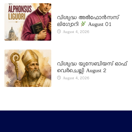
DAILY SAINTS
വിശുദ്ധ അൽഫോൻസസ്
ലിഗ്വോറി
August 01
August 4, 2026
DAILY SAINTS
വിശുദ്ധ യൂസേബിയസ് ഓഫ്
വെർചെല്ലി August 2
August 4, 2026