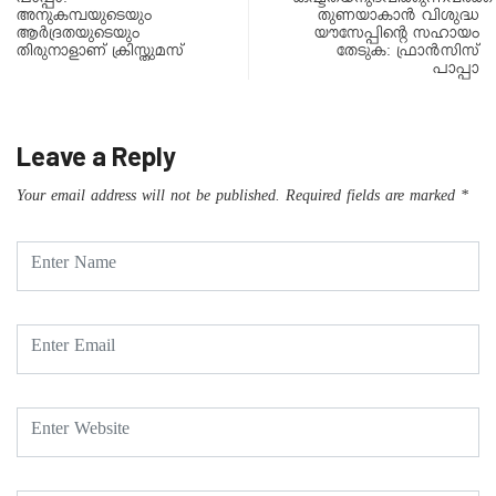
പാപ്പാ:
കഷ്ടതയനുഭവിക്കുന്നവർക്ക്
അനുകമ്പയുടെയും
തുണയാകാൻ വിശുദ്ധ
ആർദ്രതയുടെയും
യൗസേപ്പിന്റെ സഹായം
തിരുനാളാണ് ക്രിസ്തുമസ്
തേടുക: ഫ്രാൻസിസ്
പാപ്പാ
Leave a Reply
Your email address will not be published.
Required fields are marked
*