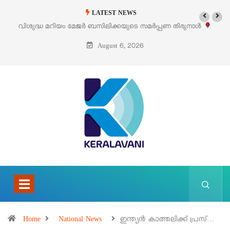
LATEST NEWS
ിക്കയുടെ സമർപ്പണ തിരുനാൾ
‘പെറ്റൽസ്’ ലൈഫ് സ്റ്റൈൽ എക്സിബിഷ
്റ് 5 –
പെരുമാനൂ
August 6, 2026
Home
National News
ഇന്ത്യൻ കാത്തലിക്ക് പ്രസ്…