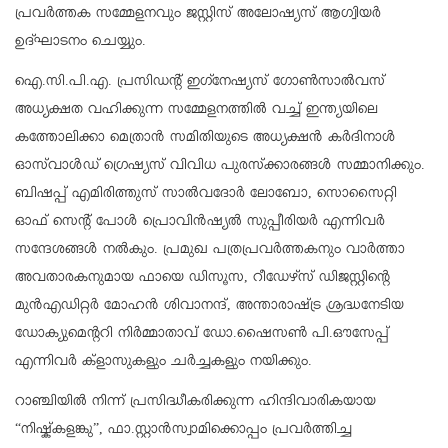
പ്രവർത്തക സമ്മേളനവും ജസ്റ്റിസ് അലോഷ്യസ് ആഗ്വിയർ
ഉദ്ഘാടനം ചെയ്യും.
ഐ.സി.പി.എ. പ്രസിഡന്റ് ഇഗ്‌നേഷ്യസ് ഗോൺസാൽവസ്
അധ്യക്ഷത വഹിക്കുന്ന സമ്മേളനത്തിൽ വച്ച് ഇന്ത്യയിലെ
കത്തോലിക്കാ മെത്രാൻ സമിതിയുടെ അധ്യക്ഷൻ കർദിനാൾ
ഓസ്‌വാൾഡ് ഗ്രെഷ്യസ് വിവിധ പുരസ്‌ക്കാരങ്ങൾ സമ്മാനിക്കും.
ബിഷപ്പ് എമിരിത്തുസ് സാൽവദോർ ലോബോ, സൊസൈറ്റി
ഓഫ് സെന്റ് പോൾ പ്രൊവിൻഷ്യൽ സുപ്പീരിയർ എന്നിവർ
സന്ദേശങ്ങൾ നൽകും. പ്രമുഖ പത്രപ്രവർത്തകനും വാർത്താ
അവതാരകനുമായ ഫായെ ഡിസൂസ, റീഡേഴ്സ് ഡിജസ്റ്റിന്റെ
മുൻഎഡിറ്റർ മോഹൻ ശിവാനന്ദ്, അന്താരാഷ്‌ട്ര ശ്രദ്ധനേടിയ
ഡോക്യുമെന്ററി നിർമ്മാതാവ് ഡോ.ഷൈസൺ പി.ഔസേപ്പ്
എന്നിവർ ക്ളാസുകളും ചർച്ചകളും നയിക്കും.
റാഞ്ചിയിൽ നിന്ന് പ്രസിദ്ധീകരിക്കുന്ന ഹിന്ദിവാരികയായ
“നിഷ്ക്കളങ്കു”, ഫാ.സ്റ്റാൻസ്വാമിക്കൊപ്പം പ്രവർത്തിച്ച