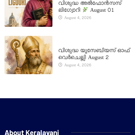
വിശുദ്ധ അൽഫോൻസസ്
ലിഗ്വോറി
August 01
August 4, 2026
DAILY SAINTS
വിശുദ്ധ യൂസേബിയസ് ഓഫ്
വെർചെല്ലി August 2
August 4, 2026
About Keralavani