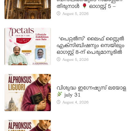
ബസിലിക്കയുടെ സമർപ്പണ
തിരുനാൾ
ഓഗസ്റ്റ് 5 –
August 5, 2026
LATEST NEWS
‘പെറ്റൽസ്’ ലൈഫ് സ്റ്റൈൽ
എക്സിബിഷനും സെയിലും
ഓഗസ്റ്റ് 8-ന് പെരുമാനൂരിൽ
August 5, 2026
DAILY SAINTS
വിശുദ്ധ ഇഗ്നേഷ്യസ് ലയോള
july 31
August 4, 2026
DAILY SAINTS