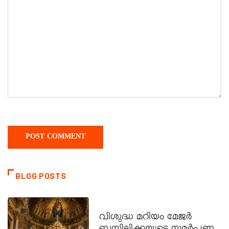
BLOG POSTS
DAILY SAINTS
വിശുദ്ധ മറിയം മേജർ