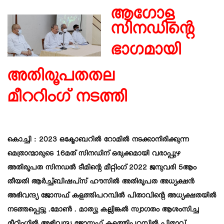
ആഗോള
സിനഡിന്റെ
ഭാഗമായി
അതിരൂപതതല
മീററിംഗ് നടത്തി
കൊച്ചി : 2023 ഒക്ടോബറിൽ റോമിൽ നടക്കാനിരിക്കുന്ന
മെത്രാന്മാരുടെ 16മത് സിനഡിന് ഒരുക്കമായി വരാപ്പുഴ
അതിരൂപത സിനഡൽ ടീമിന്റെ മീറ്റിംഗ് 2022 ജനുവരി 5ആം
തീയതി ആർച്ച്ബിഷപ്‌സ് ഹൗസില്‍ അതിരൂപത അധ്യക്ഷൻ
അഭിവന്ദ്യ ജോസഫ് കളത്തിപറമ്പിൽ പിതാവിന്റെ അധ്യക്ഷതയിൽ
നടത്തപ്പെട്ടു .മോൺ . മാത്യു കല്ലിങ്കൽ സ്വാഗതം ആശംസിച്ച