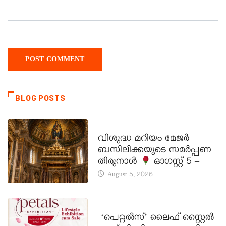
BLOG POSTS
DAILY SAINTS
വിശുദ്ധ മറിയം മേജർ
ബസിലിക്കയുടെ സമർപ്പണ
തിരുനാൾ
ഓഗസ്റ്റ് 5 –
August 5, 2026
LATEST NEWS
‘പെറ്റൽസ്’ ലൈഫ് സ്റ്റൈൽ