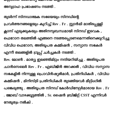
മീറ്റിംഗിൽ അഭിവന്ദ്യ ജോസഫ് കളത്തിപറമ്പിൽ പിതാവ്
അനുഗ്രഹ പ്രഭാഷണം നടത്തി .
തുടർന്ന് സിനഡാത്മക സഭയെയും സിനഡിന്റെ
പ്രവർത്തനങ്ങളെയും കുറിച്ച് Rev . Fr . സ്റ്റാൻലി മാതിരപ്പള്ളി
ക്ലാസ് എടുക്കുകയും അതിനനുബന്ധമായി സിനഡ് ഇടവക ,
ഫെറോന തലത്തിൽ എങ്ങനെ നടത്തപ്പെടണമെന്നതിനെക്കുറിച്ചു
വിവിധ ഫെറോന, അതിരൂപത കമ്മിഷൻ , സന്യാസ സഭകൾ
എന്നീ തലങ്ങളിൽ ഗ്രൂപ്പ് ചർച്ചകൾ നടത്തി .
Rev. മോൺ . മാത്യു ഇലഞ്ഞിമിറ്റം നന്ദിയറിയിച്ചു .
അതിരൂപത
ചാന്‍സെലെർ Rev . Fr . എബിജിൻ അറക്കൽ , വിവിധ സന്യാസ
സഭകളിൽ നിന്നുള്ള പ്രൊവിൻഷ്യൽമാർ, പ്രതിനിധികൾ , വിവിധ
കമ്മിഷൻ , മിനിസ്ട്രി പ്രതിനിധികൾ തുടങ്ങിയവർ മീറ്റിംഗിൽ
പങ്കെടുത്തു . അതിരൂപത സിനഡ് കോർഡിനേറ്റർമാരായ Rev . Fr
. ജോബ്‌ വാഴക്കൂട്ടത്തിൽ , Sr. ഷൈൻ ബ്രിജിറ്റ് CSST എന്നിവർ
നേതൃത്വം നൽകി .