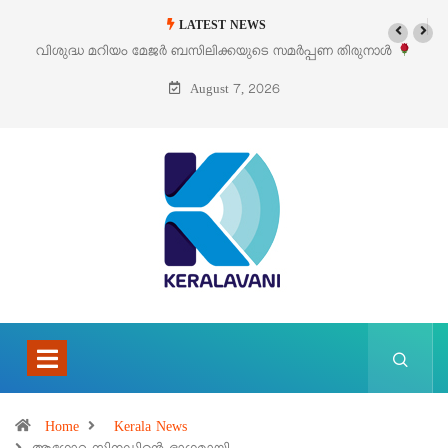
LATEST NEWS
ടെ സമർപ്പണ തിരുനാൾ
‘പെറ്റൽസ്’ ലൈഫ് സ്റ്റൈൽ എക്സിബിഷനും സ
പെരുമാനൂരിൽ
August 7, 2026
Home
Kerala News