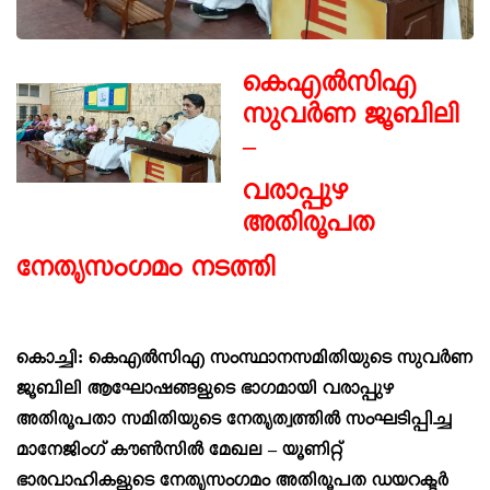
കെഎൽസിഎ
സുവർണ ജൂബിലി
–
വരാപ്പുഴ
അതിരൂപത
നേതൃസംഗമം നടത്തി
കൊച്ചി: കെഎൽസിഎ സംസ്ഥാനസമിതിയുടെ
സുവർണ
ജൂബിലി ആഘോഷങ്ങളുടെ ഭാഗമായി വരാപ്പുഴ
അതിരൂപതാ
സമിതിയുടെ നേതൃത്വത്തിൽ സംഘടിപ്പിച്ച
മാനേജിംഗ് കൗൺസിൽ മേഖല – യൂണിറ്റ്
ഭാരവാഹികളുടെ നേതൃസംഗമം
അതിരൂപത
ഡയറക്ടർ