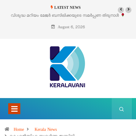
LATEST NEWS
മർപ്പണ തിരുനാൾ
‘പെറ്റൽസ്’ ലൈഫ് സ്റ്റൈൽ എക്സിബിഷനും സെയിലു
പെരുമാനൂരിൽ
August 6, 2026
Home
Kerala News