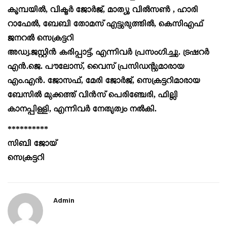
കൂമ്പയിൽ, വിക്ടർ ജോർജ്, മാത്യൂ വിൽസൺ , ഹാരി
റാഫേൽ, ബേബി
തോമസ് എട്ടുരുത്തിൽ,
കെസിഎഫ്
ജനറൽ സെക്രട്ടറി
അഡ്വ.ജസ്റ്റിൻ കരിപ്പാട്ട്,
എന്നിവർ പ്രസംഗിച്ചു.
ട്രഷറർ
എൻ.ജെ.
പൗലോസ്, വൈസ് പ്രസിഡൻ്റുമാരായ
എം.എൻ. ജോസഫ്,
മേരി ജോർജ്, സെക്രട്ടറിമാരായ
ബേസിൽ മുക്കത്ത് വിൻസ് പെരിഞ്ചേരി,
ഫില്ലി
കാനപ്പിള്ളി, എന്നിവർ നേതൃത്വം നൽകി.
**********
സിബി ജോയ്
സെക്രട്ടറി
Admin