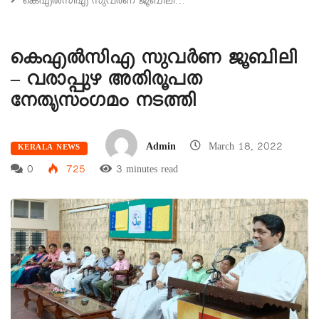
കെഎൽസിഎ സുവർണ ജൂബിലി…
കെഎൽസിഎ സുവർണ ജൂബിലി
– വരാപ്പുഴ അതിരൂപത
നേതൃസംഗമം നടത്തി
Admin
March 18, 2022
KERALA NEWS
0
725
3 minutes read