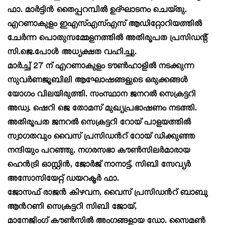
ഫാ. മാർട്ടിൻ തൈപ്പറമ്പിൽ ഉദ്ഘാടനം ചെയ്തു.
എറണാകുളം ഇഎസ്എസ്എസ് ആഡിറ്റോറിയത്തിൽ
ചേർന്ന പൊതുസമ്മേളനത്തിൽ അതിരൂപത പ്രസിഡൻ്റ്
സി.ജെ.പോൾ
അധ്യക്ഷത വഹിച്ചു.
മാർച്ച് 27 ന് എറണാകുളം ടൗൺഹാളിൽ നടക്കുന്ന
സുവർണജൂബിലി ആഘോഷങ്ങളുടെ ഒരുക്കങ്ങൾ
യോഗം വിലയിരുത്തി.
സംസ്ഥാന ജനറൽ സെക്രട്ടറി
അഡ്വ.
ഷെറി ജെ തോമസ് മുഖ്യപ്രഭാഷണം നടത്തി.
അതിരൂപത ജനറൽ സെക്രട്ടറി റോയ് പാളയത്തിൽ
സ്വാഗതവും വൈസ് പ്രസിഡൻറ് റോയ് ഡിക്കുഞ്ഞ
നന്ദിയും പറഞ്ഞു. നഗരസഭാ കൗൺസിലർമാരായ
ഹെൻട്രി ഓസ്റ്റിൻ, ജോർജ് നാനാട്ട്, സിബി സേവ്യർ
അസോസിയേറ്റ് ഡയറക്ടർ ഫാ.
ജോസഫ് രാജൻ കിഴവന,
വൈസ് പ്രസിഡൻറ് ബാബു
ആൻറണി
സെക്രട്ടറി സിബി ജോയ്,
മാനേജിംഗ് കൗൺസിൽ അംഗങ്ങളായ ഡോ. സൈമൺ