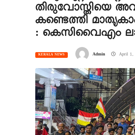
തിരുവോസ്തിയെ അ
കണ്ടെത്തി മാതൃക
: കെസിവൈഎം ലാറ
Admin
April 1,
KERALA NEWS