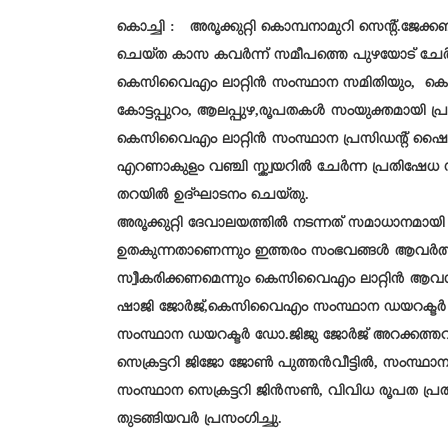
കൊച്ചി : അരൂക്കുറ്റി കൊമ്പനാമുറി സെൻ്റ്.ജേക്ക
ചെയ്ത കാസ കവർന്ന് സമീപത്തെ പുഴയോട് ചേർന്
കെസിവൈഎം ലാറ്റിൻ സംസ്ഥാന സമിതിയും, ക
കോട്ടപ്പുറം, ആലപ്പുഴ,രൂപതകൾ സംയുക്തമായി പ്ര
കെസിവൈഎം ലാറ്റിൻ സംസ്ഥാന പ്രസിഡന്റ് ഷൈ
എറണാകുളം വഞ്ചി സ്ക്വയറിൽ ചേർന്ന പ്രതിഷ
തറയിൽ ഉദ്ഘാടനം ചെയ്തു.
അരൂക്കുറ്റി ദേവാലയത്തിൽ നടന്നത് സമാധാനമായി
ഉതകുന്നതാണെന്നും ഇത്തരം സംഭവങ്ങൾ ആവർത്
സ്വീകരിക്കണമെന്നും കെസിവൈഎം ലാറ്റിൻ ആവശ്യ
ഷാജി ജോർജ്,കെസിവൈഎം സംസ്ഥാന ഡയറക്ടർ ഫ
സംസ്ഥാന ഡയറക്ടർ ഡോ.ജിജു ജോർജ് അറക്കത്തറ
സെക്രട്ടറി ജിജോ ജോൺ പുത്തൻവീട്ടിൽ, സംസ്ഥാന 
സംസ്ഥാന സെക്രട്ടറി ജിൻസൺ, വിവിധ രൂപത പ്ര
തുടങ്ങിയവർ പ്രസംഗിച്ചു.