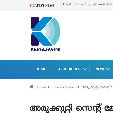
ബസിലിക്കയുടെ സമർപ്പണ തിരുനാൾ
ഓഗസ്റ്റ് 5 –
‘പെറ്റൽസ്’ ലൈഫ് സ്റ്റ
LATEST NEWS
പെരുമാനൂരിൽ
HOME
ARCHDIOCESE
NEWS
Home
Kerala News
അരൂക്കുറ്റി സെൻ്റ്
അരൂക്കുറ്റി സെൻ്റ്