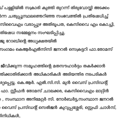
ബ് പള്ളിയിൽ സക്രാരി കുത്തി തുറന്ന് തിരുവോസ്തി അടക്കം
ന ചതുപ്പുസ്ഥലത്തെറിഞ്ഞ സംഭവത്തിൽ പ്രതിഷേധിച്ച്
െസിവൈഎം വരാപ്പുഴ അതിരൂപത, കെസിവൈ എം കൊച്ചി,
തിഷേധ സമ്മേളനം സംഘടിപ്പിച്ചു.
ജു റോബിന്റെ അധ്യക്ഷതയിൽ
േധ സംഗമം കെആർഎൽസിസി ജനറൽ സെക്രട്ടറി ഫാ.തോമസ്
 ജീവിക്കുന്ന സമൂഹത്തിന്റെ മതസൗഹാർദ്ദം തകർക്കാൻ
തിക്കാതിരിക്കാൻ അധികാരികൾ അടിയന്തിര നടപടികൾ
പ്പെട്ടു. കെ.ആർ. എൽ.സി.സി. മുൻ വൈസ് പ്രസിഡന്റ്
ാ. സ്റ്റീഫൻ തോമസ് ചാലക്കര, കെസിവൈഎം ലാറ്റിൻ
 , സംസ്ഥാന അനിമേറ്റർ സി. നോർബർട്ട,സംസ്ഥാന ജനറൽ
വൈസ് പ്രസിഡന്റ് സെൽജൻ കു‌റുപ്പശ്ശേരി, സ്റ്റെഫി ചാൾസ്,
തിനിധികൾ,