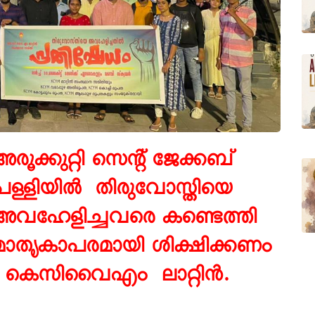
അരൂക്കുറ്റി സെൻ്റ് ജേക്കബ്
പള്ളിയിൽ
തിരുവോസ്തിയെ
അവഹേളിച്ചവരെ കണ്ടെത്തി
മാതൃകാപരമായി ശിക്ഷിക്കണം
: കെസിവൈഎം
ലാറ്റിൻ.