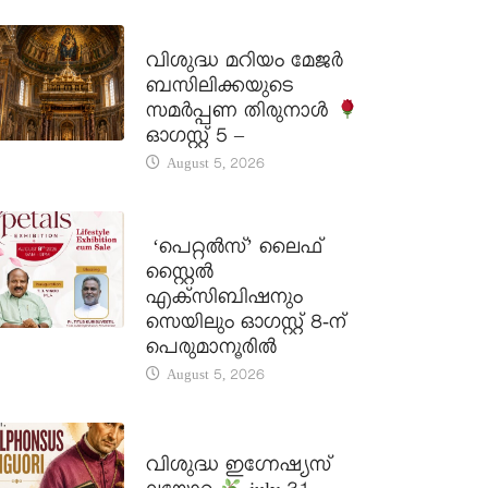
DAILY SAINTS
വിശുദ്ധ മറിയം മേജർ
ബസിലിക്കയുടെ
സമർപ്പണ തിരുനാൾ
ഓഗസ്റ്റ് 5 –
August 5, 2026
LATEST NEWS
‘പെറ്റൽസ്’ ലൈഫ്
സ്റ്റൈൽ
എക്സിബിഷനും
സെയിലും ഓഗസ്റ്റ് 8-ന്
പെരുമാനൂരിൽ
August 5, 2026
DAILY SAINTS
വിശുദ്ധ ഇഗ്നേഷ്യസ്