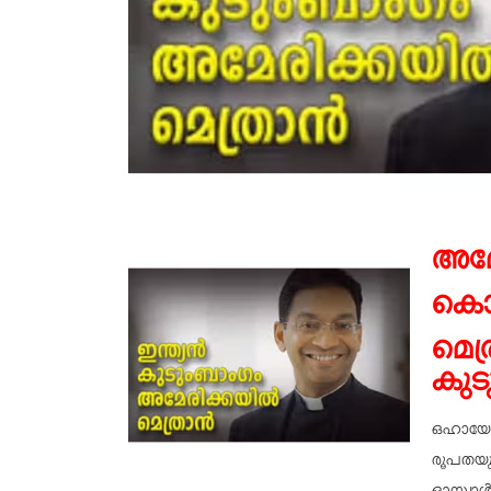
അമ
കൊ
മെത്
കു
ഒഹായോ
രൂപതയു