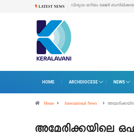
ർ ബസിലിക്കയുടെ സമർപ്പണ തിരുനാൾ
ഓഗസ്റ്റ് 5 –
‘പെറ്റൽസ്’ ലൈഫ് സ്
LATEST NEWS
പെരുമാനൂരിൽ
HOME
ARCHDIOCESE
NEWS
Home
International News
അമേരിക്ക
അമേരിക്കയിലെ 