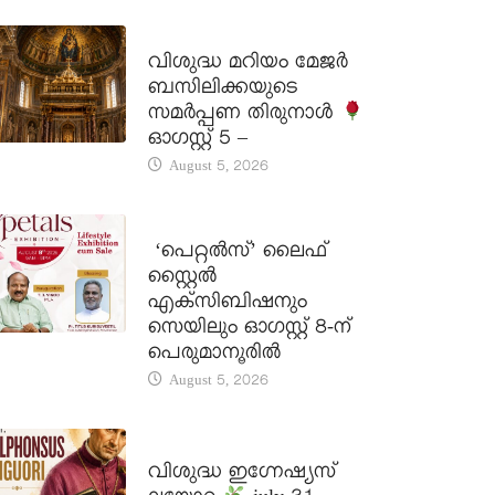
DAILY SAINTS
വിശുദ്ധ മറിയം മേജർ
ബസിലിക്കയുടെ
സമർപ്പണ തിരുനാൾ
ഓഗസ്റ്റ് 5 –
August 5, 2026
LATEST NEWS
‘പെറ്റൽസ്’ ലൈഫ്
സ്റ്റൈൽ
എക്സിബിഷനും
സെയിലും ഓഗസ്റ്റ് 8-ന്
പെരുമാനൂരിൽ
August 5, 2026
DAILY SAINTS
വിശുദ്ധ ഇഗ്നേഷ്യസ്