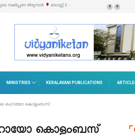
റ്റൈൽ എക്സിബിഷനും സെയിലും ഓഗസ്റ്റ് 8-ന്
MINISTRIES
KERALAVANI PUBLICATIONS
ARTICLE
യിലെ ഒഹായോ കൊളംബസ്…
ഒഹായോ കൊളംബസ്