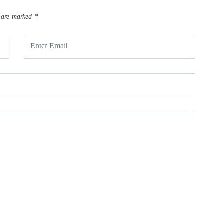
s are marked
*