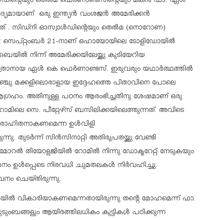
ഡിന്റെയും തെൽമ ഫെർണാണ്ടസിന്റെയും മകൻ ഫാ. ഏൾ
യമായാണ് ഒരു ഇന്ത്യന്‍ വംശജന്‍ അമേരിക്കന്‍
്നത് . സിഡ്‌നി ഓസ്വാൾഡിന്റെയും തെൽമ (നൊറോണ)
972 സെപ്റ്റംബർ 21-നാണ് ഒഹായോയിലെ ടോളിഡോയിൽ
ൈയിൽ നിന്ന് അമേരിക്കയിലേയ്ക്കു കുടിയേറിയ
ത്രാനായ ഏള്‍ കെ ഫെര്‍ണാണ്ടസ്. ഇരുവരും യഥാർത്ഥത്തിൽ
അഞ്ചു മക്കളിലൊരാളായ ഇദ്ദേഹത്തെ പിതാവിനെ പോലെ
 ആഗ്രഹം. അതിനുള്ള പഠനം ആരംഭിച്ചതിനു ശേഷമാണ് ഒരു
റോമിലെ സെ. പീറ്റേഴ്‌സ് ബസിലിക്കയിലെത്തുന്നത്. അവിടെ
, പുരോഹിതനാകണമെന്ന ഉള്‍വിളി
നു. തുടര്‍ന്ന് സിന്‍സിനാറ്റി അതിരൂപതയ്ക്കു വേണ്ടി
മോറല്‍ തിയോളജിയില്‍ റോമില്‍ നിന്നു ഡോക്ടറേറ്റ് നേടുകയും
നം ഉള്‍പ്പെടെ നിരവധി ചുമതലകള്‍ നിര്‍വഹിച്ചു.
നം ചെയ്തിരുന്നു.
കയില്‍ വികാരിയാകണമെന്നതായിരുന്നു തന്റെ മോഹമെന്ന് ഫാ.
ുടുംബങ്ങളും ആയിരത്തിലധികം കുട്ടികള്‍ പഠിക്കുന്ന