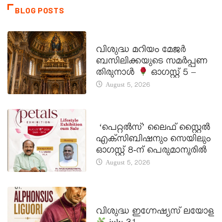
BLOG POSTS
DAILY SAINTS
വിശുദ്ധ മറിയം മേജർ
ബസിലിക്കയുടെ സമർപ്പണ
തിരുനാൾ
ഓഗസ്റ്റ് 5 –
August 5, 2026
LATEST NEWS
‘പെറ്റൽസ്’ ലൈഫ് സ്റ്റൈൽ
എക്സിബിഷനും സെയിലും
ഓഗസ്റ്റ് 8-ന് പെരുമാനൂരിൽ
August 5, 2026
DAILY SAINTS
വിശുദ്ധ ഇഗ്നേഷ്യസ് ലയോള