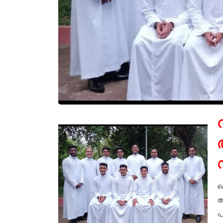
ക
അ
പ