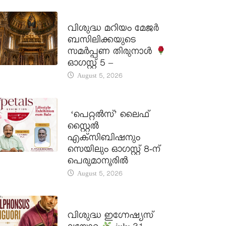
DAILY SAINTS
വിശുദ്ധ മറിയം മേജർ
ബസിലിക്കയുടെ
സമർപ്പണ തിരുനാൾ
ഓഗസ്റ്റ് 5 –
August 5, 2026
LATEST NEWS
‘പെറ്റൽസ്’ ലൈഫ്
സ്റ്റൈൽ
എക്സിബിഷനും
സെയിലും ഓഗസ്റ്റ് 8-ന്
പെരുമാനൂരിൽ
August 5, 2026
DAILY SAINTS
വിശുദ്ധ ഇഗ്നേഷ്യസ്