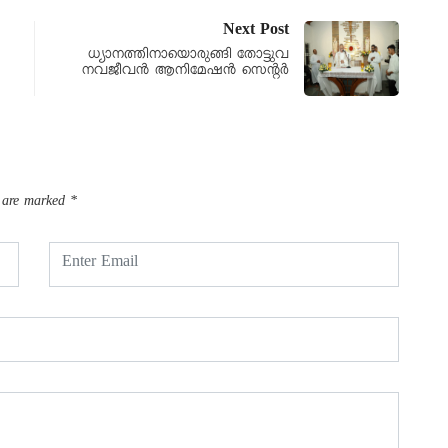
Next Post
ധ്യാനത്തിനായൊരുങ്ങി തോട്ടുവ
നവജീവൻ ആനിമേഷൻ സെന്റർ
s are marked
*