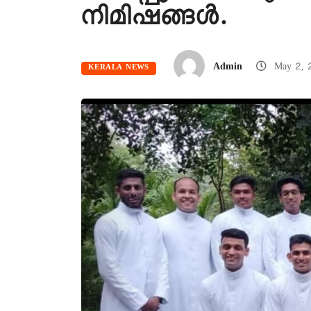
നിമിഷങ്ങൾ.
Admin
May 2, 
KERALA NEWS