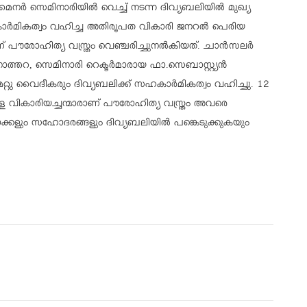
ൈനർ സെമിനാരിയിൽ വെച്ച് നടന്ന ദിവ്യബലിയിൽ മുഖ്യ
ാർമികത്വം വഹിച്ച അതിരൂപത വികാരി ജനറൽ പെരിയ
 പൗരോഹിത്യ വസ്ത്രം വെഞ്ചരിച്ചുനൽകിയത്. ചാൻസലർ
്തറ, സെമിനാരി റെക്ടർമാരായ ഫാ.സെബാസ്റ്റ്യൻ
െ മറ്റു വൈദീകരും ദിവ്യബലിക്ക് സഹകാർമികത്വം വഹിച്ചു. 12
 വികാരിയച്ചന്മാരാണ്‌ പൗരോഹിത്യ വസ്ത്രം അവരെ
താക്കളും സഹോദരങ്ങളും ദിവ്യബലിയിൽ പങ്കെടുക്കുകയും