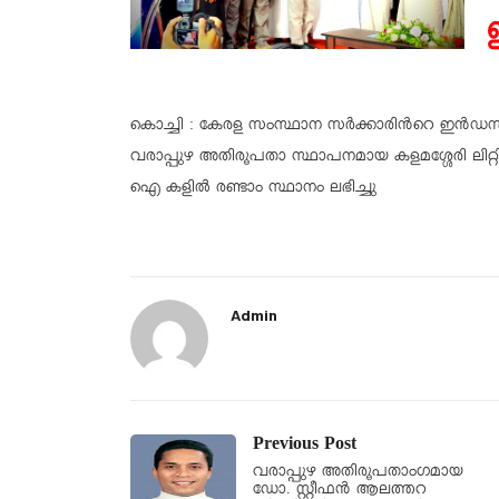
ഇ
കൊച്ചി : കേരള സംസ്ഥാന സർക്കാരിൻറെ ഇൻഡസ്ട്രിയ
വരാപ്പുഴ അതിരൂപതാ സ്ഥാപനമായ കളമശ്ശേരി ലിറ്റിൽ ഫ
ഐ കളിൽ രണ്ടാം സ്ഥാനം ലഭിച്ചു
Admin
Previous Post
വരാപ്പുഴ അതിരൂപതാംഗമായ
ഡോ. സ്റ്റീഫന്‍ ആലത്തറ