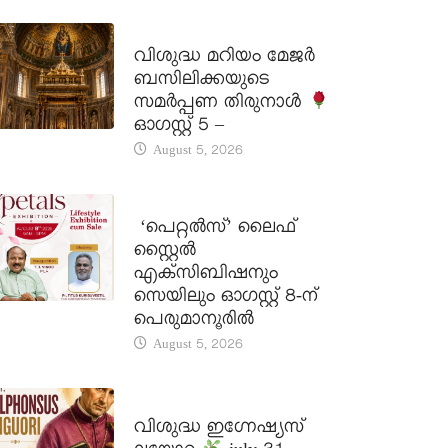
DAILY SAINTS
വിശുദ്ധ മറിയം മേജർ
ബസിലിക്കയുടെ
സമർപ്പണ തിരുനാൾ
ഓഗസ്റ്റ് 5 –
August 5, 2026
LATEST NEWS
‘പെറ്റൽസ്’ ലൈഫ്
സ്റ്റൈൽ
എക്സിബിഷനും
സെയിലും ഓഗസ്റ്റ് 8-ന്
പെരുമാനൂരിൽ
August 5, 2026
DAILY SAINTS
വിശുദ്ധ ഇഗ്നേഷ്യസ്