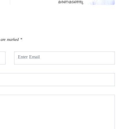
മരണമടഞ്ഞു
s are marked
*