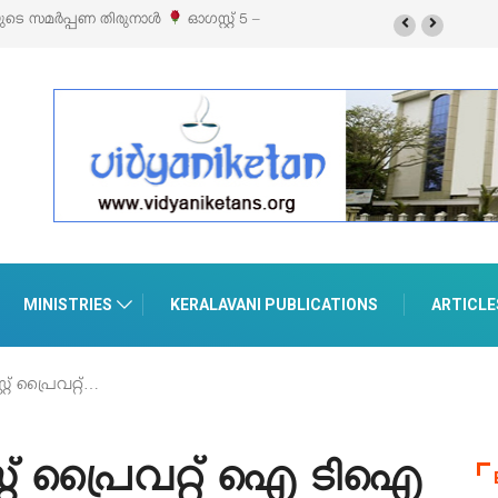
് 5 –
‘പെറ്റൽസ്’ ലൈഫ് സ്റ്റൈൽ എക്സിബിഷനും സെയിലും ഓഗസ്റ്റ് 8-ന്
പെരുമാനൂരിൽ
MINISTRIES
KERALAVANI PUBLICATIONS
ARTICLE
റ് പ്രൈവറ്റ്…
്റ് പ്രൈവറ്റ് ഐ ടിഐ