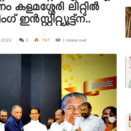
ം കളമശ്ശേരി ലിറ്റിൽ
ൻസ്റ്റിറ്റ്യൂട്ട്ന്..
 2022
0
747
1 minute read