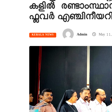
കളിൽ രണ്ടാംസ്ഥാന
ഫ്ലവർ എഞ്ചിനീയറിംഗ് ഇ
Admin
May 11,
KERALA NEWS