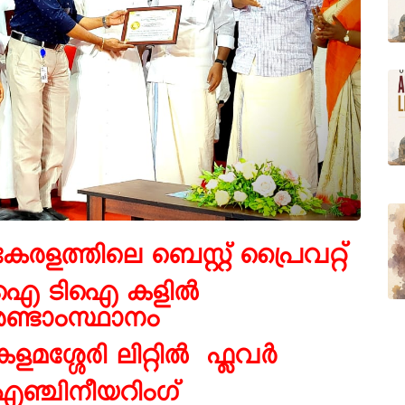
കേരളത്തിലെ ബെസ്റ്റ് പ്രൈവറ്റ്
ഐ
ടിഐ കളിൽ
രണ്ടാംസ്ഥാനം
കളമശ്ശേരി ലിറ്റിൽ
ഫ്ലവർ
എഞ്ചിനീയറിംഗ്