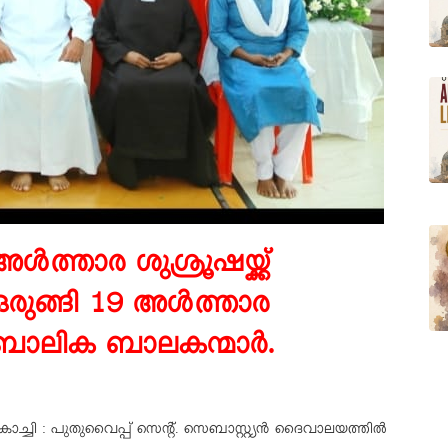
അൾത്താര ശുശ്രൂഷയ്ക്ക്
ഒരുങ്ങി 19 അൾത്താര
ബാലിക ബാലകന്മാർ.
ൊച്ചി : പുതുവൈപ്പ് സെൻ്റ്. സെബാസ്റ്റ്യൻ ദൈവാലയത്തിൽ