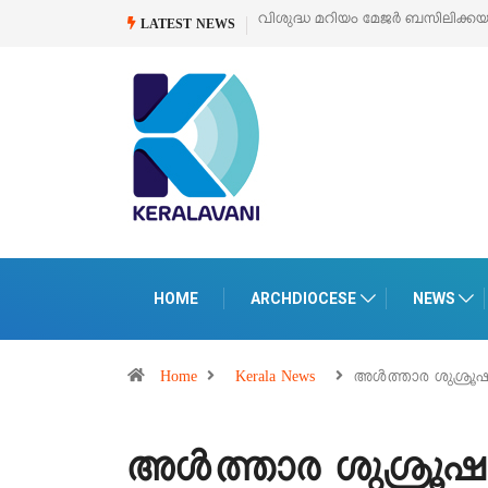
വിശുദ്ധ മറിയം മേജർ ബസിലിക്ക
LATEST NEWS
HOME
ARCHDIOCESE
NEWS
Home
Kerala News
അൾത്താര ശുശ്രൂഷയ്ക
അൾത്താര ശുശ്രൂഷയ്ക്