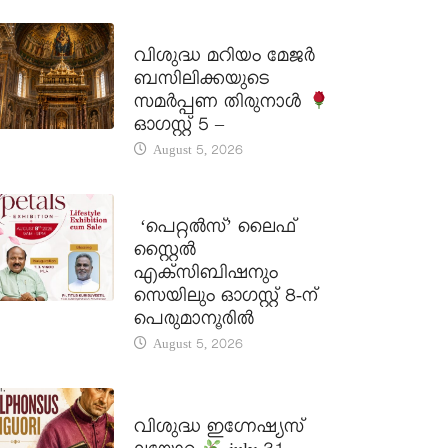
DAILY SAINTS
വിശുദ്ധ മറിയം മേജർ
ബസിലിക്കയുടെ
സമർപ്പണ തിരുനാൾ
ഓഗസ്റ്റ് 5 –
August 5, 2026
LATEST NEWS
‘പെറ്റൽസ്’ ലൈഫ്
സ്റ്റൈൽ
എക്സിബിഷനും
സെയിലും ഓഗസ്റ്റ് 8-ന്
പെരുമാനൂരിൽ
August 5, 2026
DAILY SAINTS
വിശുദ്ധ ഇഗ്നേഷ്യസ്