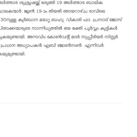
ൾത്താര ശുശ്രൂഷയ്ക്ക് ഒരുങ്ങി 19 അൾത്താര ബാലിക
ാലകന്മാർ. ജൂൺ 19-ാം തിയതി ഞായറാഴ്ച രാവിലെ
.30നുള്ള കുർബാന മധ്യേ ബഹു. വികാരി ഫാ. പ്രസാദ് ജോസ്
ിതാക്കന്മാരുടെ സാന്നിധ്യത്തിൽ ഭയ ഭക്തി പൂർവ്വം കുട്ടികൾ
ൽകുകയുണ്ടായി. അനാവിം കോൺവൻ്റ് മദർ സുപ്പീരിയർ സിസ്റ്റർ
്പേറ്റി, പ്രധാന അധ്യാപകൻ എബി ജോൺസൺ എന്നിവർ
കയുമുണ്ടായി.