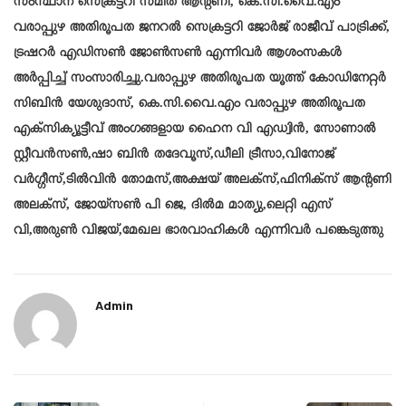
സംസ്ഥാന സെക്രട്ടറി സ്മിത ആൻ്റണി, കെ.സി.വൈ.എം
വരാപ്പുഴ അതിരൂപത ജനറൽ സെക്രട്ടറി ജോർജ് രാജീവ് പാട്രിക്ക്,
ട്രഷറർ എഡിസൺ ജോൺസൺ എന്നിവർ ആശംസകൾ
അർപ്പിച്ച് സംസാരിച്ചു.വരാപ്പുഴ അതിരൂപത യൂത്ത് കോഡിനേറ്റർ
സിബിൻ യേശുദാസ്, കെ.സി.വൈ.എം വരാപ്പുഴ അതിരൂപത
എക്സിക്യൂട്ടീവ് അംഗങ്ങളായ ഹൈന വി എഡ്വിൻ, സോണാൽ
സ്റ്റീവൻസൺ,ഷാ ബിൻ തദേവൂസ്,ഡീലി ട്രീസാ,വിനോജ്
വർഗ്ഗീസ്,ടിൽവിൻ തോമസ്,അക്ഷയ് അലക്സ്,ഫിനിക്സ് ആന്റണി
അലക്സ്, ജോയ്സൺ പി ജെ, ദിൽമ മാത്യു,ലെറ്റി എസ്
വി,അരുൺ വിജയ്,മേഖല ഭാരവാഹികൾ എന്നിവർ പങ്കെടുത്തു
Admin