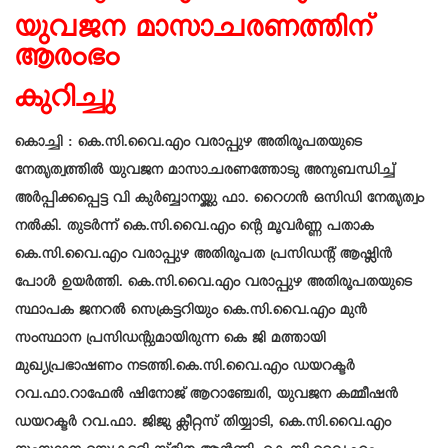
യുവജന മാസാചരണത്തിന്
ആരംഭം
കുറിച്ചു
കൊച്ചി : കെ.സി.വൈ.എം വരാപ്പുഴ അതിരൂപതയുടെ
നേതൃത്വത്തിൽ യുവജന മാസാചരണത്തോടു അനുബന്ധിച്ച്
അർപ്പിക്കപ്പെട്ട വി കുർബ്ബാനയ്ക്കു ഫാ. റൈഗൻ ഒസിഡി നേതൃത്വം
നൽകി. തുടർന്ന് കെ.സി.വൈ.എം ൻ്റെ മൂവർണ്ണ പതാക
കെ.സി.വൈ.എം വരാപ്പുഴ അതിരൂപത പ്രസിഡൻ്റ് ആഷ്ലിൻ
പോൾ ഉയർത്തി. കെ.സി.വൈ.എം വരാപ്പുഴ അതിരൂപതയുടെ
സ്ഥാപക ജനറൽ സെക്രട്ടറിയും കെ.സി.വൈ.എം മുൻ
സംസ്ഥാന പ്രസിഡൻ്റുമായിരുന്ന കെ ജി മത്തായി
മുഖ്യപ്രഭാഷണം നടത്തി.കെ.സി.വൈ.എം ഡയറക്ടർ
റവ.ഫാ.റാഫേൽ ഷിനോജ് ആറാഞ്ചേരി, യുവജന കമ്മീഷൻ
ഡയറക്ടർ റവ.ഫാ. ജിജു ക്ലീറ്റസ് തിയ്യാടി, കെ.സി.വൈ.എം