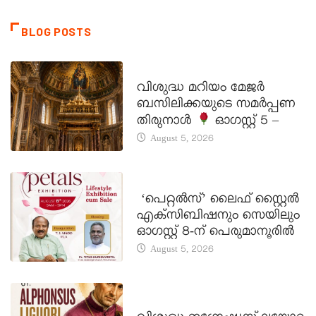
BLOG POSTS
DAILY SAINTS
വിശുദ്ധ മറിയം മേജർ
ബസിലിക്കയുടെ സമർപ്പണ
തിരുനാൾ
ഓഗസ്റ്റ് 5 –
August 5, 2026
LATEST NEWS
‘പെറ്റൽസ്’ ലൈഫ് സ്റ്റൈൽ
എക്സിബിഷനും സെയിലും
ഓഗസ്റ്റ് 8-ന് പെരുമാനൂരിൽ
August 5, 2026
DAILY SAINTS