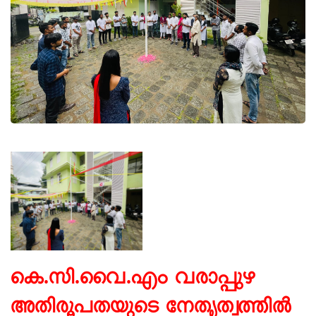
കെ.സി.വൈ.എം വരാപ്പുഴ
അതിരൂപതയുടെ നേതൃത്വത്തിൽ