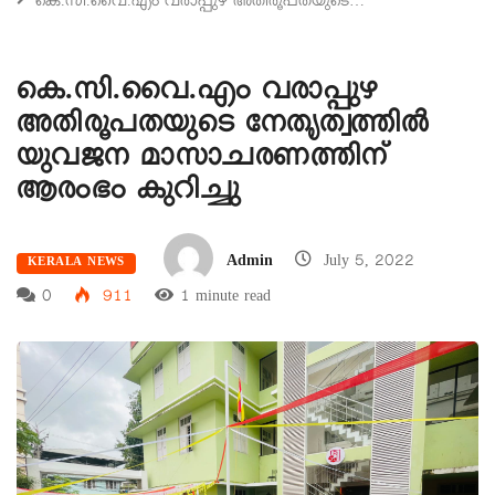
കെ.സി.വൈ.എം വരാപ്പുഴ അതിരൂപതയുടെ…
കെ.സി.വൈ.എം വരാപ്പുഴ
അതിരൂപതയുടെ നേതൃത്വത്തിൽ
യുവജന മാസാചരണത്തിന്
ആരംഭം കുറിച്ചു
Admin
July 5, 2022
KERALA NEWS
0
911
1 minute read