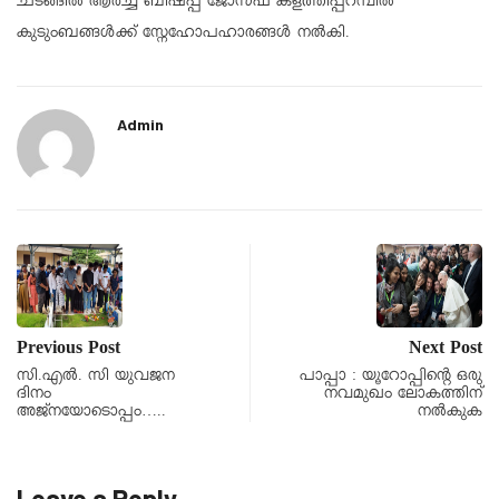
ചടങ്ങിൽ ആർച്ച് ബിഷപ്പ്
ജോസഫ് കളത്തിപ്പറമ്പിൽ
കുടുംബങ്ങൾക്ക് സ്നേഹോപഹാരങ്ങൾ നൽകി.
Admin
Previous Post
Next Post
സി.എൽ. സി യുവജന
പാപ്പാ : യൂറോപ്പിന്റെ ഒരു
ദിനം
നവമുഖം ലോകത്തിന്
അജ്നയോടൊപ്പം…..
നൽകുക
Leave a Reply