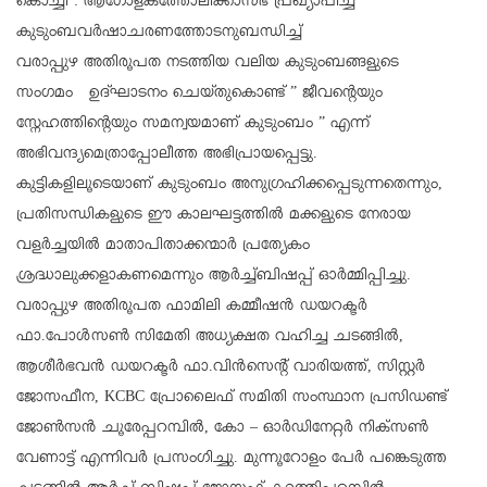
കൊച്ചി : ആഗോളകത്തോലിക്കാസഭ പ്രഖ്യാപിച്ച
കുടുംബവർഷാചരണത്തോടനുബന്ധിച്ച്
വരാപ്പുഴ അതിരൂപത നടത്തിയ വലിയ കുടുംബങ്ങളുടെ
സംഗമം ഉദ്‌ഘാടനം ചെയ്തുകൊണ്ട് ” ജീവന്റെയും
സ്നേഹത്തിന്റെയും സമന്വയമാണ് കുടുംബം ” എന്ന്
അഭിവന്ദ്യമെത്രാപ്പോലീത്ത അഭിപ്രായപ്പെട്ടു.
കുട്ടികളിലൂടെയാണ് കുടുംബം അനുഗ്രഹിക്കപ്പെടുന്നതെന്നും,
പ്രതിസന്ധികളുടെ ഈ കാലഘട്ടത്തിൽ മക്കളുടെ നേരായ
വളർച്ചയിൽ മാതാപിതാക്കന്മാർ പ്രത്യേകം
ശ്രദ്ധാലുക്കളാകണമെന്നും ആർച്ച്ബിഷപ്പ് ഓർമ്മിപ്പിച്ചു.
വരാപ്പുഴ അതിരൂപത ഫാമിലി കമ്മീഷൻ ഡയറക്ടർ
ഫാ.പോൾസൺ സിമേതി അധ്യക്ഷത വഹിച്ച ചടങ്ങിൽ,
ആശീർഭവൻ ഡയറക്ടർ ഫാ.വിൻസെൻ്റ് വാരിയത്ത്, സിസ്റ്റർ
ജോസഫീന, KCBC പ്രോലൈഫ് സമിതി സംസ്ഥാന പ്രസിഡണ്ട്
ജോൺസൻ ചൂരേപ്പറമ്പിൽ, കോ – ഓർഡിനേറ്റർ നിക്സൺ
വേണാട്ട് എന്നിവർ പ്രസംഗിച്ചു. മുന്നൂറോളം പേർ പങ്കെടുത്ത