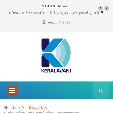
LATEST NEWS
ടെ സമർപ്പണ തിരുനാൾ
‘പെറ്റൽസ്’ ലൈഫ് സ്റ്റൈൽ എക്സിബിഷനും സ
പെരുമാനൂരിൽ
August 7, 2026
Home
Kerala News