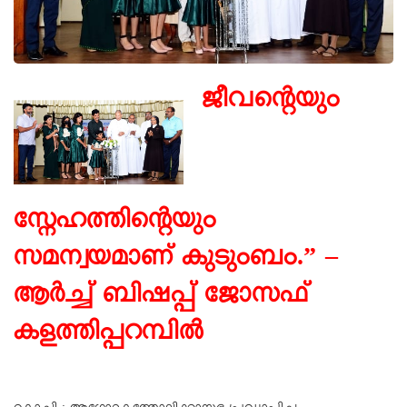
ജീവന്റെയും
സ്നേഹത്തിന്റെയും
സമന്വയമാണ് കുടുംബം.” –
ആർച്ച് ബിഷപ്പ് ജോസഫ്
കളത്തിപ്പറമ്പിൽ