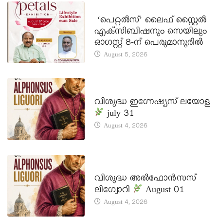
LATEST NEWS
‘പെറ്റൽസ്’ ലൈഫ് സ്റ്റൈൽ
എക്സിബിഷനും സെയിലും
ഓഗസ്റ്റ് 8-ന് പെരുമാനൂരിൽ
August 5, 2026
DAILY SAINTS
വിശുദ്ധ ഇഗ്നേഷ്യസ് ലയോള
july 31
August 4, 2026
DAILY SAINTS
വിശുദ്ധ അൽഫോൻസസ്
ലിഗ്വോറി
August 01
August 4, 2026