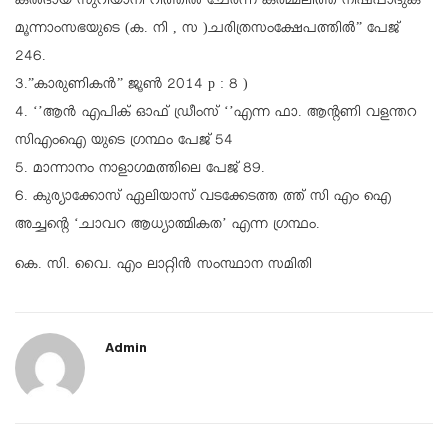
കൽദായ സുറിയാനി റീത്തിൽ ചേർന്ന കർമ്മലീത്ത നിഷ്പാദുക
മൂന്നാംസഭയുടെ (ക. നി , സ )ചരിത്രസംക്ഷേപത്തിൽ” പേജ്
246.
3.”കാരുണികൻ” ജൂൺ 2014 p : 8 )
4. ‘’ആൻ എപിക് ഓഫ് ഡ്രീംസ് ‘’എന്ന ഫാ. ആന്റണി വളന്തറ
സിഎംഐ യുടെ ഗ്രന്ഥം പേജ് 54
5. മാന്നാനം നാളാഗമത്തിലെ പേജ് 89.
6. കുര്യാക്കോസ് ഏലിയാസ് വടക്കേടത്ത ത്ത് സി എം ഐ
അച്ചൻ്റെ ‘ചാവറ ആധ്യാത്മികത’ എന്ന ഗ്രന്ഥം.
കെ. സി. വൈ. എം ലാറ്റിൻ സംസ്ഥാന സമിതി
Admin