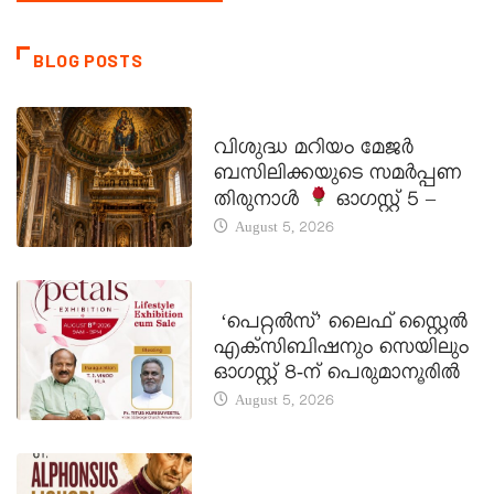
BLOG POSTS
DAILY SAINTS
വിശുദ്ധ മറിയം മേജർ
ബസിലിക്കയുടെ സമർപ്പണ
തിരുനാൾ
ഓഗസ്റ്റ് 5 –
August 5, 2026
LATEST NEWS
‘പെറ്റൽസ്’ ലൈഫ് സ്റ്റൈൽ
എക്സിബിഷനും സെയിലും
ഓഗസ്റ്റ് 8-ന് പെരുമാനൂരിൽ
August 5, 2026
DAILY SAINTS