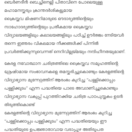
ബെർണദീൻ ബെച്ചിനെല്ലി പിതാവിനെ പോലെയുള്ള
മഹാമനസ്കരും ക്രാന്തദർശികളുമായ
ക്രൈസ്തവ മിഷണറിമാരുടെ ഔദാര്യത്തിൻ്റെയും
സാഹോദര്യത്തിൻ്റെയും പ്രതീകമായ ക്രൈസ്തവ
വിദ്യാലയങ്ങളിലും കലാലയങ്ങളിലും പഠിച്ച് ഊർജ്ജം നേടിയവർ
തന്നെ ഇത്തരം വികലമായ നീക്കങ്ങൾക്ക് പിന്നിൽ
പ്രവർത്തിക്കുന്നുവെന്നത് നെറിവില്ലയ്മയും നന്ദിഹീനതയുമാണ്.
കേരള നവോത്ഥാന ചരിത്രത്തിലെ ക്രൈസ്തവ സമൂഹത്തിൻ്റെ
ശ്രേഷ്ഠമായ സംഭാവനകളെ തമസ്കരിച്ചുകൊണ്ടും കേരളത്തിൻ്റെ
വിദ്യാഭ്യാസ മുന്നേറ്റത്തിന് ആരംഭം കുറിച്ച “പള്ളിക്കൊപ്പം
പള്ളിക്കൂടം” എന്ന പദ്ധതിയെ പാടെ അവഗണിച്ചുകൊണ്ടും
വിദ്യാഭ്യാസ വകുപ്പ് പുറത്തിറക്കിയ ചരിത്ര പാഠപുസ്തകം ഉടൻ
തിരുത്തികൊണ്ട്
കേരളത്തിൻ്റെ വിദ്യാഭ്യാസ മുന്നേറ്റത്തിന് ആരംഭം കുറിച്ച
“പള്ളിക്കൊപ്പം പള്ളിക്കൂടം” എന്ന പദ്ധതിയെയും ഈ
പദ്ധതിയുടെ ഉപജ്ഞാതാവായ വരാപ്പുഴ അതിരൂപത