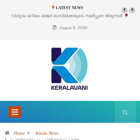
LATEST NEWS
‘പെറ്റൽസ്’ ലൈഫ് സ്റ്റൈൽ എക്സിബിഷനും സെയിലും ഓഗസ്റ്റ് 8-ന്
പെരുമാനൂരിൽ
August 6, 2026
Home
Kerala News