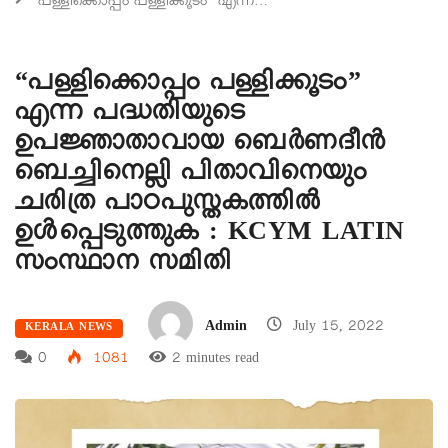
“പള്ളിക്കൊപ്പം പള്ളിക്കൂടം” എന്ന…
“പള്ളിക്കൊപ്പം പള്ളിക്കൂടം”
എന്ന പദ്ധതിയുടെ
ഉപജ്ഞാതാവായ ബെർണദീൻ
ബെച്ചിനെല്ലി പിതാവിനെയും
ചരിത്ര പാഠപുസ്തകത്തിൽ
ഉൾപ്പെടുത്തുക : KCYM LATIN
സംസ്ഥാന സമിതി
Admin
July 15, 2022
KERALA NEWS
0
1081
2 minutes read