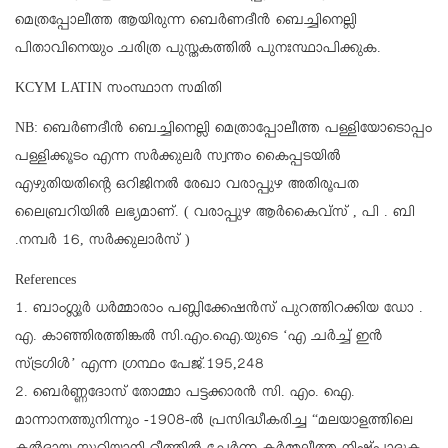
മെത്രപ്പോലീത്ത ആയിരുന്ന ബെർണദീൻ ബെച്ചിനെല്ലി
പിതാവിനെയും
ചരിത്ര പുസ്തകത്തിൽ പുനഃസ്ഥാപിക്കുക.
KCYM LATIN സംസ്ഥാന സമിതി
NB: ബെർണദീൻ ബെച്ചിനെല്ലി മെത്രാപ്പോലീത്ത പള്ളിയോടൊപ്പം
പള്ളിക്കൂടം എന്ന സർക്കുലർ സ്വന്തം കൈപ്പടയിൽ
എഴുതിയതിന്റെ ഒറിജിനൽ രേഖാ വരാപ്പുഴ അതിരൂപത
ലൈബ്രറിയിൽ ലഭ്യമാണ്. ( വരാപ്പുഴ ആർകൈവ്സ് , പി . ബി
.നമ്പർ 16, സർക്കുലാർസ് )
References
1. ബാംഗ്ലൂർ ധർമ്മാരാം പബ്ലിക്കേഷൻസ് പുറത്തിറക്കിയ ഡോ .
എ. കാഞ്ഞിരത്തിങ്കൽ സി.എം.ഐ.യുടെ ‘എ ചർച്ച് ഇൻ
സ്ട്രഗിൾ’ എന്ന ഗ്രന്ഥം പേജ്.195,248
2. ബെർണ്ണദോസ് തോമ്മാ പട്ടക്കാരൻ സി. എം. ഐ.
മാന്നാനത്തുനിന്നും -1908-ൽ പ്രസിദ്ധീകരിച്ച “മലയാളത്തിലെ