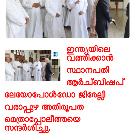
ഇന്ത്യയിലെ
വത്തിക്കാൻ
സ്ഥാനപതി
ആർച്ബിഷപ്
ലേയോപോൾഡോ ജിരേല്ലി
വരാപ്പുഴ അതിരൂപത
മെത്രാപ്പോലീത്തയെ
സന്ദർശിച്ചു.