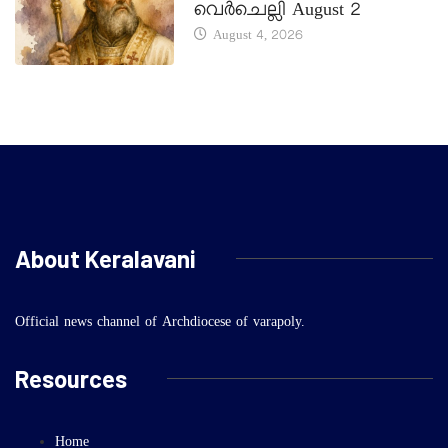
വെർചെല്ലി August 2
August 4, 2026
About Keralavani
Official news channel of Archdiocese of varapoly.
Resources
Home