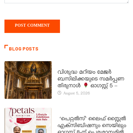
BLOG POSTS
DAILY SAINTS
വിശുദ്ധ മറിയം മേജർ
ബസിലിക്കയുടെ സമർപ്പണ
തിരുനാൾ
ഓഗസ്റ്റ് 5 –
August 5, 2026
LATEST NEWS
‘പെറ്റൽസ്’ ലൈഫ് സ്റ്റൈൽ
എക്സിബിഷനും സെയിലും