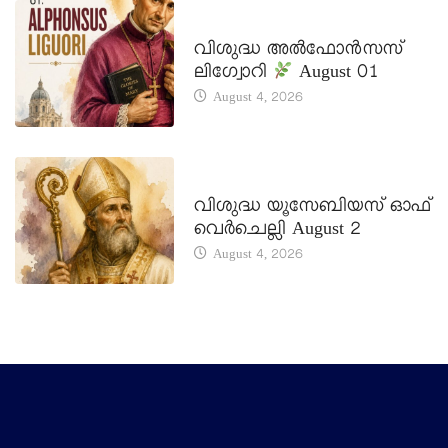
DAILY SAINTS
വിശുദ്ധ അൽഫോൻസസ്
ലിഗ്വോറി
August 01
August 4, 2026
DAILY SAINTS
വിശുദ്ധ യൂസേബിയസ് ഓഫ്
വെർചെല്ലി August 2
August 4, 2026