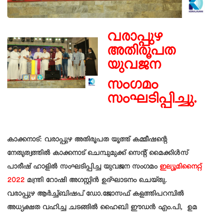
വരാപ്പുഴ
അതിരൂപത
യുവജന
സംഗമം
സംഘടിപ്പിച്ചു.
കാക്കനാട്: വരാപ്പുഴ അതിരൂപത യൂത്ത് കമ്മീഷന്റെ
നേതൃത്വത്തിൽ
കാക്കനാട് ചെമ്പുമുക്ക് സെന്റ് മൈക്കിൾസ്
പാരീഷ് ഹാളിൽ സംഘടിപ്പിച്ച യുവജന സംഗമം
ഇല്യൂമിനൈറ്റ്
2022
മന്ത്രി റോഷി അഗസ്റ്റിൻ ഉദ്ഘാടനം ചെയ്തു.
വരാപ്പുഴ ആർച്ച്ബിഷപ് ഡോ.ജോസഫ് കളത്തിപറമ്പിൽ
അധ്യക്ഷത വഹിച്ച ചടങ്ങിൽ ഹൈബി ഈഡൻ എം.പി, ഉമ