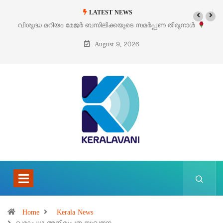
LATEST NEWS
‘പെറ്റൽസ്’ ലൈഫ് സ്റ്റൈൽ എക്സിബിഷനും സെയിലും ഓഗസ്റ്റ് 8-ന്
പെരുമാനൂരിൽ
August 9, 2026
Home
Kerala News