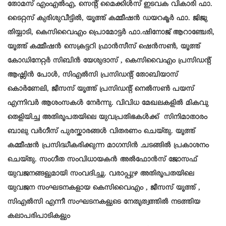
തോമസ് എംഎൽഎ, സെന്റ് മൈക്കിൾസ് ഇടവക വികാരി
ഫാ.
ടൈറ്റസ് കുരിശുവീട്ടിൽ, യൂത്ത് കമ്മീഷൻ ഡയറക്ടർ ഫാ. ജിജു
തിയ്യാടി, കെസിവൈഎം
പ്രൊമോട്ടർ ഫാ.ഷിനോജ് ആറാഞ്ചേരി,
യൂത്ത് കമ്മീഷൻ സെക്രട്ടറി ഫ്രാൻസീസ് ഷെൻസൺ, യൂത്ത്
കോഡിനേറ്റർ സിബിൻ യേശുദാസ് , കെസിവൈഎം പ്രസിഡന്റ്
ആഷ്ലിൻ പോൾ,
സിഎൽസി പ്രസിഡന്റ് തോബിയാസ്
കൊർണേലി, ജീസസ് യൂത്ത് പ്രസിഡന്റ് നെൽസൺ പയസ്
എന്നിവർ ആശംസകൾ നേർന്നു. വിവിധ മേഖലകളിൽ മികവു
തെളിയിച്ച അതിരൂപതയിലെ യുവപ്രതിഭകൾക്ക് സിനിമാതാരം
ബാലു വർഗീസ് പുരസ്കാരങ്ങൾ വിതരണം ചെയ്തു. യൂത്ത്
കമ്മീഷൻ പ്രസിദ്ധീകരിക്കുന്ന മാഗസിൻ ചടങ്ങിൽ പ്രകാശനം
ചെയ്തു. സംഗീത സംവിധായകൻ അൽഫോൻസ് ജോസഫ്
യുവജനങ്ങളുമായി സംവദിച്ചു. വരാപ്പുഴ അതിരൂപതയിലെ
യുവജന സംഘടനകളായ കെസിവൈഎം , ജീസസ് യൂത്ത് ,
സിഎൽസി എന്നീ സംഘടനകളുടെ നേതൃത്വത്തിൽ നടത്തിയ
കലാപരിപാടികളും