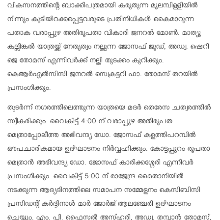
വികസനത്തിന്റെ ബാക്കിപത്രമായി കരുതുന്ന മൂലമ്പിള്ളിയിൽ
നിന്നും കുടിയിറക്കപ്പെട്ടവരുടെ പ്രതിനിധികൾ കൈമാറുന്ന
പതാക വരാപ്പുഴ അതിരൂപതാ വികാരി ജനറൽ മോൺ. മാത്യൂ
കല്ലിങ്കൽ യാത്രയ്ക്ക് നേതൃത്വം നല്കുന്ന ജോസഫ് ജൂഡ്, അഡ്വ. ഷെറി
ജെ തോമസ് എന്നിവർക്ക് നല്കി തുടക്കം കുറിക്കും.
കെആർഎൽസിസി ജനറൽ സെക്രട്ടറി ഫാ. തോമസ് തറയിൽ
പ്രസംഗിക്കും.
തുടർന്ന് നഗരത്തിലെത്തുന്ന യാത്രയെ മദർ തെരേസ ചത്വരത്തിൽ
സ്വീകരിക്കും. വൈകിട്ട് 4:00 ന് വരാപ്പുഴ അതിരൂപത
മെത്രാപ്പോലീത്ത അഭിവന്ദ്യ ഡോ. ജോസഫ് കളത്തിപറമ്പിൽ
ഔപചാരികമായ ഉദ്ഘാടനം നിർവ്വഹിക്കും. കോട്ടപ്പുറം രൂപതാ
മെത്രാൻ അഭിവന്ദ്യ ഡോ. ജോസഫ് കാരിക്കശ്ശേരി എന്നിവർ
പ്രസംഗിക്കും. വൈകിട്ട് 5:00 ന് രാജേന്ദ്ര മൈതാനിയിൽ
നടക്കുന്ന ആദ്യദിനത്തിലെ സമാപന സമ്മേളനം കെസിബിസി
പ്രസിഡന്റ് കർദ്ദിനാൾ മാർ ജോർജ് ആലഞ്ചേരി ഉദ്ഘാടനം
ചെയ്യും. എം. പി. ഫൈസൽ അസ്ഹരി, അഡ്വ. തമ്പാൻ തോമസ്,