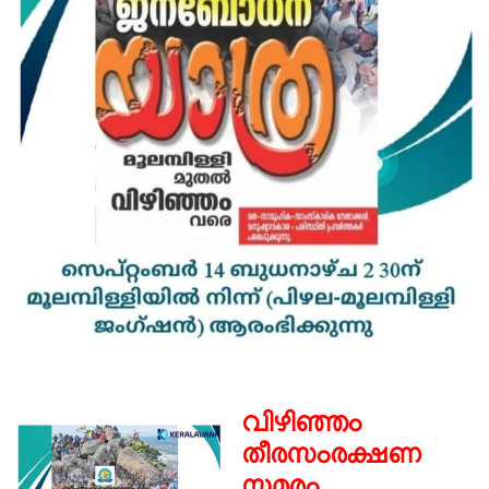
വിഴിഞ്ഞം
തീ
രസംരക്ഷണ