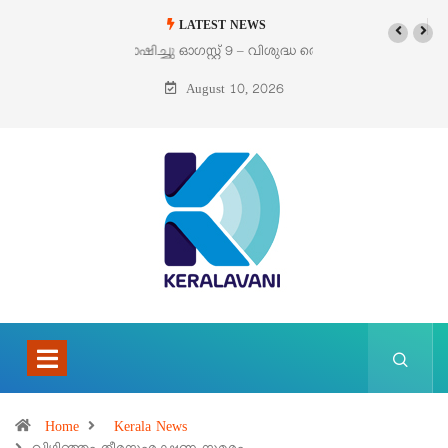
LATEST NEWS
ഓഗസ്റ്റ് 9 – വിശുദ്ധ തെരേസ ബെനഡിക്ട ഓഫ് ദ ക്രോസ് (എഡിത്ത്
സ്റ്റൈൻ)
August 10, 2026
Home
Kerala News