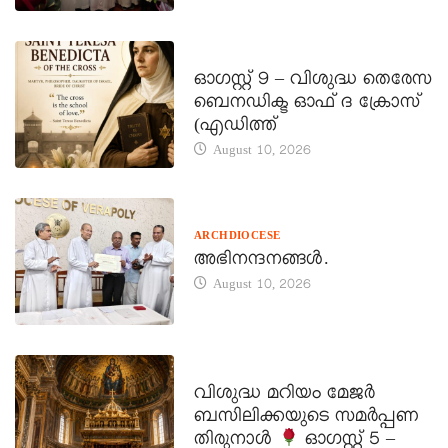
DAILY SAINTS
ഓഗസ്റ്റ് 9 – വിശുദ്ധ തെരേസ
ബെനഡിക്ട ഓഫ് ദ ക്രോസ്
(എഡിത്ത്
August 10, 2026
ARCHDIOCESE
അഭിനന്ദനങ്ങൾ.
August 10, 2026
DAILY SAINTS
വിശുദ്ധ മറിയം മേജർ
ബസിലിക്കയുടെ സമർപ്പണ
തിരുനാൾ
ഓഗസ്റ്റ് 5 –