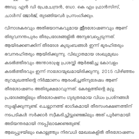
അഡ്വ. എൻ ഡി പ്രേമചന്ദ്രൻ, ഡോ. കെ എം ഫ്രാൻസിസ്,
ചാൾസ് ജോർജ്, തുടങ്ങിയവർ പ്രസംഗിക്കും.
വിനാശകരവും അതിഭയാനകവുമായ
തീ
രശോഷണവും ആണ്
തിരുവനന്തപുരം തീരപ്രദേശങ്ങളിൽ അനുഭവപ്പെടുന്നത്.
ആയിരക്കണക്കിന് തീരദേശ കുടുംബങ്ങൾ ഇന്ന് ഭൂരഹിതരും
ഭവനരഹിതരും ആയിരിക്കുന്നു. വിഖ്യാതമായ ശംഖുമുഖം
കടൽത്തീരവും അന്താരാഷ്ട്ര പ്രശസ്തി ആർജ്ജിച്ച കോവളം
കടൽത്തീരവും ഇന്ന്
നാശോന്മുഖമായിരിക്കുന്നു. 2015 വിഴിഞ്ഞം
തുറമുഖത്തിന്റെ നിർമ്മാണം ആരംഭിച്ചതിനുശേഷം ആണ്
തീരശോഷണം അതിരൂക്ഷമാവുന്നത്. കേരളത്തിന്റെ മറ്റു
പ്രദേശങ്ങളിലും തീരശോഷണം ഗുരുതരമായ വിധം പ്രശ്നങ്ങൾ
സൃഷ്ടിക്കുന്നുണ്ട്. ചെല്ലാനത്ത് ഭാഗികമായി തീരസംരക്ഷണത്തിന്
നടപടികൾ സർക്കാർ
സ്വീകരിച്ചിട്ടുണ്ടെങ്കിലും അത് പൂർണമായി
അടിയന്തരമായി നടപ്പിലാക്കേണ്ടതുണ്ട്.
ആലപ്പുഴയിലും കൊല്ലത്തും നിരവധി മേഖലകളിൽ തീരശോഷണം