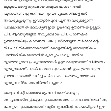
സാഹചര്യങ്ങളിൽ ദുരിതാശ്വാസ ക്യാമ്പുകളിൽ കഴിയുന്ന
കുടുംബങ്ങളെ ന്യായമായ നഷ്ടപരിഹാരം നൽകി
പുനരധിവസിപ്പിക്കണമെന്നും മത്സ്യത്തൊഴിലാളികൾ
ആവശ്യപ്പെടുന്നു. ഇവയുൾപ്പെടെ ഏഴ് ആവശ്യങ്ങളാണ്
പ്രക്ഷോഭത്തിൽ ആവശ്യങ്ങളായി ഉയർന്നു ഉയർത്തിയിട്ടുള്ളത്.
ചില ആവശ്യങ്ങളിൽ അവ്യക്തമായ ചില ധാരണകൾ
ഉണ്ടായെങ്കിലും കാതലായ ചില പ്രശ്നങ്ങളിൽ സർക്കാരിന്റെ
നിലപാട് നിഷേധാന്മകമാണ്. കേരളത്തിന്റെ സാമ്പത്തിക –
പാരിസ്ഥിതിക ഘടനയിൽ ദൂരവ്യാപകവും അതീവ
ഗുരുതരവുമായ പ്രത്യാഘാതങ്ങൾ ഉളവാക്കുന്നതാണ് വിഴിഞ്ഞം
തുറമുഖമെന്ന് പകൽ പോലെ വ്യക്തമാണ്. ഇത് ഉണ്ടാക്കുന്ന
പ്രത്യാഘാതങ്ങൾ പഠിച്ച് പരിഹാരം കണ്ടെത്തുന്നതുവരെ
തുറമുഖ നിർമാണം നിർത്തി വയ്ക്കണം.
കേരളത്തിന്റെ സൈന്യം എന്ന വിശേഷിക്കപ്പെട്ട
മത്സ്യത്തൊഴിലാളികളുടെ പ്രക്ഷോഭം സംസ്ഥാനതലത്തിലേക്ക് ഒരു
ബഹുജന പ്രക്ഷോഭമായി വളർത്തുന്നതിന്റെ ഭാഗമായിട്ടാണ് ഈ