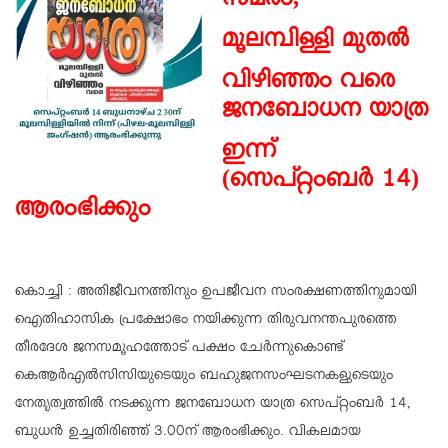
സമരം,
മൂലമ്പിള്ളി മുതൽ
വിഴിഞ്ഞം വരെ
ജനബോധന യാത്ര
ഇന്ന്
(
സെപ്റ്റംബർ 14)
ആരംഭിക്കും
കൊച്ചി : അതിജീവനത്തിനും ഉപജീവന സംരക്ഷണത്തിനുമായി
ഐതിഹാസിക പ്രക്ഷോഭം നയിക്കുന്ന തിരുവനന്തപുരത്തെ
തീരദേശ ജനസമൂഹത്തോട് പക്ഷം ചേർന്നുകൊണ്ട്
കെആർഎൽസിസിയുടെയും ബഹുജനസംഘടനകളുടെയും
നേതൃത്വത്തിൽ നടക്കുന്ന ജനബോധന യാത്ര സെപ്റ്റംബർ 14,
ബുധൻ ഉച്ചതിരിഞ്ഞ് 3.00ന് ആരംഭിക്കും. വികലമായ