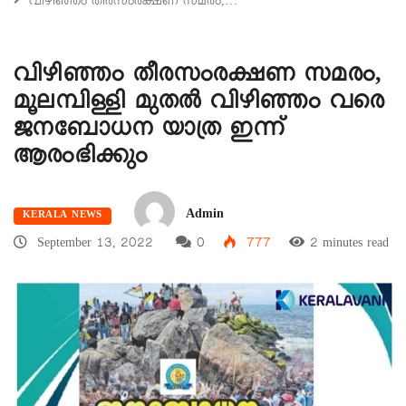
വിഴിഞ്ഞം തീരസംരക്ഷണ സമരം,…
വിഴിഞ്ഞം തീരസംരക്ഷണ സമരം,
മൂലമ്പിള്ളി മുതൽ വിഴിഞ്ഞം വരെ
ജനബോധന യാത്ര ഇന്ന്
ആരംഭിക്കും
Admin
KERALA NEWS
September 13, 2022
0
777
2 minutes read