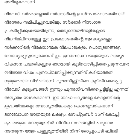
അതിരൂക്ഷമാണ്.
നിരവധി വർഷങ്ങളായി സർക്കാരിന്റെ പ്രശ്നപരിഹാരത്തിനായി
നിരന്തരം
സമീപിച്ചുവെങ്കിലും സർക്കാർ നിസംഗത
പ്രകടിപ്പിക്കുകയായിരുന്നു. മത്സ്യത്തൊഴിലാളികളുടെ
നിലനില്പിനായുള്ള ഈ പ്രക്ഷോഭത്തിന്റെ ആവശ്യങ്ങളും
സർക്കാരിന്റെ നിഷേധാത്മക നിലപാടുകളും പൊതുജനങ്ങളെ
ബോധ്യപ്പെടുത്തുകയാണ് ഈ ജനബോധന യാത്രയുടെ ലക്ഷ്യം.
വികസന പദ്ധതികളുടെ ഭാഗമായി കുടിയൊഴിപ്പിക്കപ്പെടുന്നവരെ
ശരിയായ വിധം പുനരധിവസിപ്പിക്കുന്നതിന് കഴിയാത്തത്
ഗുരുതരമായ വീഴ്ചയാണ്. മൂലംമ്പിള്ളിയിലെ കുടിയിറക്കപ്പെട്ട
നിരവധി കുടുംബങ്ങൾ ഇന്നും പുനരധിവസിക്കപ്പെട്ടിട്ടില്ല എന്നത്
അത്യന്തം ഖേദകരമാണ്. ഈ സാഹചര്യങ്ങളെ കേരളത്തിന്റെ
ശ്രദ്ധയിലേക്കും ബോധ്യത്തിലേക്കും കൊണ്ടുവരികയാണ്
ജനബോധന യാത്രയുടെ ലക്ഷ്യം, സെപ്റ്റംബർ 15ന് കൊച്ചി
രൂപതയുടെ നേതൃത്വത്തിൽ വിവിധ സ്ഥലങ്ങളിൽ പര്യടനം
നടത്തുന്ന യാത്ര പള്ളുരുത്തിയിൽ നിന്ന് തോപ്പുംപടി ബിഒടി