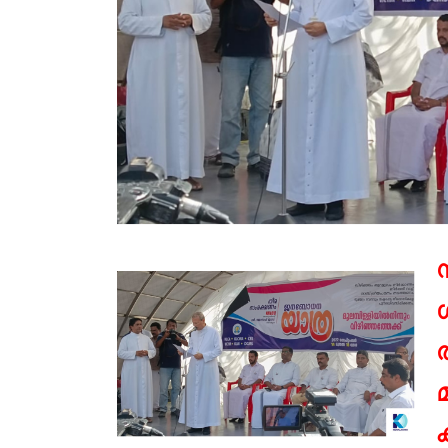
ശ
ത
മ