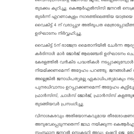
വൈസ്പ്രസിഡന്റ് ജോസഫ് ജൂഡ്, കെഎല്‍സിഎ ജനറല്‍
തുടക്കം കുറിച്ചു. കെആര്‍എല്‍സിസി ജനറല്‍ സെക്ര
തുടര്‍ന്ന് എറണാകുളം നഗരത്തിലെത്തിയ യാത്രയെ മദ
വൈകിട്ട് 4 ന് വരാപ്പുഴ അതിരൂപത മെത്രാപ്പോ
ഉദ്ഘാടനം നിര്‍വ്വഹിച്ചു.
വൈകിട്ട് 5ന് രാജേന്ദ്ര മൈതാനിയില്‍ ചേര്‍ന്ന
കര്‍ദിനാള്‍ മാര്‍ ജോര്‍ജ് ആലഞ്ചേരി ഉദ്ഘാടനം ചെ
കേരളത്തിൽ വൻകിട പദ്ധതികൾ നടപ്പാക്കുമ്പോൾ 
നിയമിക്കണമെന്ന് അദ്ദേഹം പറഞ്ഞു. ജനങ്ങൾക്ക് ബ
അല്ലെങ്കിൽ ജനാധിപത്യമല്ല ഏകാധിപത്യമാകും നടപ്
പുനരധിവാസം ഉറപ്പാക്കണമെന്ന് അദ്ദേഹം കൂട്ട
ഫ്രാന്‍സിസ്, ചാള്‍സ് ജോര്‍ജ്, ഫ്രാൻസിസ് കളത്
തുടങ്ങിയവര്‍ പ്രസംഗിച്ചു.
വിനാശകരവും അതിഭയാനകവുമായ തീരശോഷണവും ആ
അനുഭവപ്പെടുന്നതെന്ന് ജാഥ നയിക്കുന്ന കെ
സംസ്ഥാന ജനറൽ സെക്രട്ടറി അഡ്വ. ഷെറി ജെ. തോമ