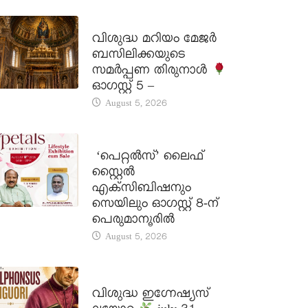
DAILY SAINTS
വിശുദ്ധ മറിയം മേജർ
ബസിലിക്കയുടെ
സമർപ്പണ തിരുനാൾ
ഓഗസ്റ്റ് 5 –
August 5, 2026
LATEST NEWS
‘പെറ്റൽസ്’ ലൈഫ്
സ്റ്റൈൽ
എക്സിബിഷനും
സെയിലും ഓഗസ്റ്റ് 8-ന്
പെരുമാനൂരിൽ
August 5, 2026
DAILY SAINTS
വിശുദ്ധ ഇഗ്നേഷ്യസ്