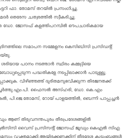
 സെക്രട്ടറി അഡ്വ. ഷെറി ജെ. തോമസ് എന്നിവര്‍ക്ക് നല്കി
ട്ടറി ഫാ. തോമസ് തറയില്‍ പ്രസംഗിച്ചു.
ര്‍ തെരേസ ചത്വരത്തില്‍ സ്വീകരിച്ചു.
ലീത്ത ഡോ. ജോസഫ് കളത്തിപറമ്പില്‍ ഔപചാരികമായ
 ആദ്യദിനത്തിലെ സമാപന സമ്മേളനം കെസിബിസി പ്രസിഡന്റ്
യ്തു.
ശരിയായ പഠനം നടത്താൻ സ്ഥിരം കമ്മറ്റിയെ
ോധ്യപ്പെടുന്ന പദ്ധതികളേ നടപ്പിലാക്കാൻ പാടുള്ളൂ.
പാക്കുക. വിഴിഞ്ഞത്ത് ദുരിതമനുഭവിക്കുന്ന തിരജനതക്ക്
ിച്ചേർത്തു.എം.പി. ഫൈസല്‍ അസ്ഹരി, ഡോ. കെ.എം
തുങ്കൽ, പി.ജെ.തോമസ്, റോയ് പാളയത്തിൽ, ബെന്നി പാപ്പച്ചൻ
ണ് തിരുവനന്തപുരം തീരപ്രദേശങ്ങളില്‍
ആർഎൽസിസി വൈസ് പ്രസിസന്റ് ജോസഫ് ജൂഡും കെഎൽ സിഎ
സും വ്യക്തമാക്കി.ആയിരക്കണക്കിന് തീരദേശ കുടുംബങ്ങള്‍