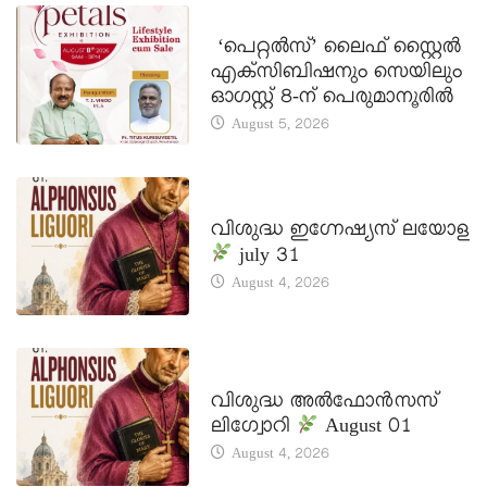
LATEST NEWS
‘പെറ്റൽസ്’ ലൈഫ് സ്റ്റൈൽ
എക്സിബിഷനും സെയിലും
ഓഗസ്റ്റ് 8-ന് പെരുമാനൂരിൽ
August 5, 2026
DAILY SAINTS
വിശുദ്ധ ഇഗ്നേഷ്യസ് ലയോള
july 31
August 4, 2026
DAILY SAINTS
വിശുദ്ധ അൽഫോൻസസ്
ലിഗ്വോറി
August 01
August 4, 2026