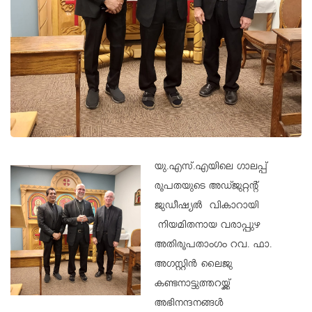
യു.എസ്.എയിലെ ഗാലപ്പ്
രൂപതയുടെ അഡ്‌ജുറ്റന്റ്
ജുഡീഷ്യൽ വികാറായി
നിയമിതനായ വരാപ്പുഴ
അതിരൂപതാംഗം റവ. ഫാ.
അഗസ്റ്റിൻ ലൈജു
കണ്ടനാട്ടുത്തറയ്ക്ക്
അഭിനന്ദനങ്ങൾ