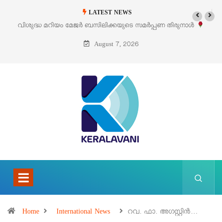
LATEST NEWS
ിശുദ്ധ മറിയം മേജർ ബസിലിക്കയുടെ സമർപ്പണ തിരുനാൾ
‘പെറ്റൽ
ഓഗസ്റ്റ് 5 –
August 7, 2026
Home
International News
റവ. ഫാ. അഗസ്റ്റിൻ…