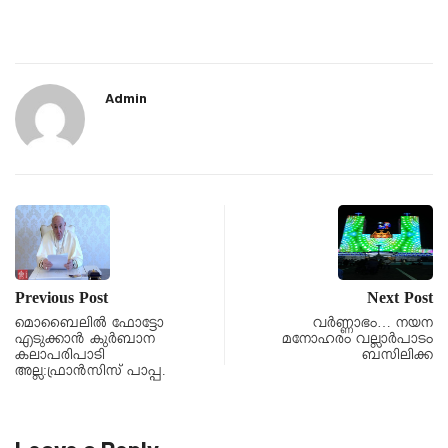
Admin
Previous Post
Next Post
മൊബൈലിൽ ഫോട്ടോ
വർണ്ണാഭം… നയന
എടുക്കാൻ കുർബാന
മനോഹരം വല്ലാർപാടം
കലാപരിപാടി
ബസിലിക്ക
അല്ല:ഫ്രാൻസിസ് പാപ്പ.