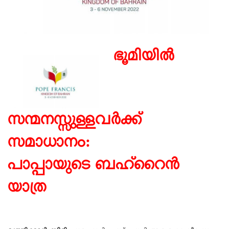
ഭൂമിയിൽ
സന്മനസ്സുള്ളവർക്ക്
സമാധാനം:
പാപ്പായുടെ ബഹ്‌റൈൻ
യാത്ര