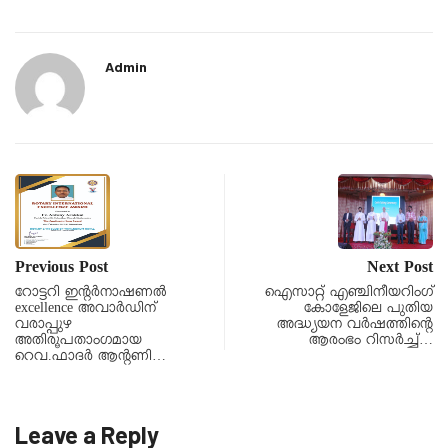
Admin
Previous Post
Next Post
റോട്ടറി ഇന്റർനാഷണൽ
ഐസാറ്റ് എഞ്ചിനീയറിംഗ്
excellence അവാർഡിന്
കോളേജിലെ പുതിയ
വരാപ്പുഴ
അദ്ധ്യയന വർഷത്തിന്റെ
അതിരൂപതാംഗമായ
ആരംഭം റിസർച്ച്…
റെവ.ഫാദർ ആന്റണി…
Leave a Reply