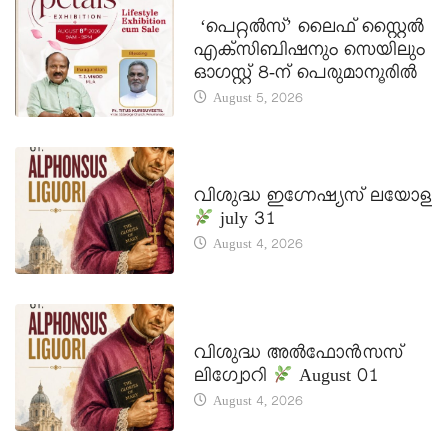
LATEST NEWS
‘പെറ്റൽസ്’ ലൈഫ് സ്റ്റൈൽ
എക്സിബിഷനും സെയിലും
ഓഗസ്റ്റ് 8-ന് പെരുമാനൂരിൽ
August 5, 2026
DAILY SAINTS
വിശുദ്ധ ഇഗ്നേഷ്യസ് ലയോള
july 31
August 4, 2026
DAILY SAINTS
വിശുദ്ധ അൽഫോൻസസ്
ലിഗ്വോറി
August 01
August 4, 2026