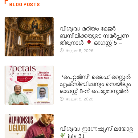
BLOG POSTS
DAILY SAINTS
വിശുദ്ധ മറിയം മേജർ
ബസിലിക്കയുടെ സമർപ്പണ
തിരുനാൾ
ഓഗസ്റ്റ് 5 –
August 5, 2026
LATEST NEWS
‘പെറ്റൽസ്’ ലൈഫ് സ്റ്റൈൽ
എക്സിബിഷനും സെയിലും
ഓഗസ്റ്റ് 8-ന് പെരുമാനൂരിൽ
August 5, 2026
DAILY SAINTS
വിശുദ്ധ ഇഗ്നേഷ്യസ് ലയോള
july 31