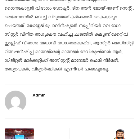
പിങ്ക്ടോബർ ആസ്റർ മെഡിസിറ്റി ഹോസ്പിറ്റലിലെ
ഗൈനകോളജി വിഭാഗം ഡോക്ടർ. ടീന ആൻ ജോയ് ആണ് സെൻ്റ് .
തെരേസാസിൽ വെച്ച് വിദ്യാർത്ഥികൾക്കായി കൈകാര്യം
ചെയ്തത്. കോളേജ് പ്രോവിൻഷ്യാൽ സുപ്പീരിയർ റവ.ഡോ.
സിസ്റ്റർ വിനിത അധ്യക്ഷത വഹിച്ച ചടങ്ങിൽ കമ്യൂണിക്കേറ്റിവ്
ഇംഗ്ലീഷ് വിഭാഗം മേധാവി ഡോ.രാമലക്ഷ്മി, ആസ്‌റ്റർ മെഡിസിറ്റി
റിലേഷൻഷിപ്പ് മാനേജ്മെൻ്റ് മാനേജർ ദേവികൃഷ്ണൻ ആർ,
ഡിജിറ്റൽ മാർക്കറ്റിംഗ് അസിസ്റ്റൻ്റ് മാനേജർ ഫെമി നിർമൽ,
അധ്യാപകർ, വിദ്യാർത്ഥികൾ എന്നിവർ പങ്കെടുത്തു.
Admin