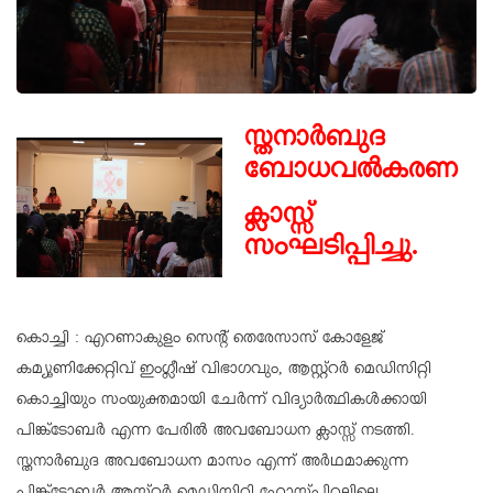
സ്തനാർബുദ
ബോധവൽകരണ
ക്ലാസ്സ്
സംഘടിപ്പിച്ചു.
കൊച്ചി : എറണാകുളം സെൻ്റ് തെരേസാസ് കോളേജ്
കമ്യൂണിക്കേറ്റിവ് ഇംഗ്ലീഷ് വിഭാഗവും, ആസ്റ്റ്റർ മെഡിസിറ്റി
കൊച്ചിയും സംയുക്തമായി ചേർന്ന് വിദ്യാർത്ഥികൾക്കായി
പിങ്ക്ടോബർ എന്ന പേരിൽ അവബോധന ക്ലാസ്സ് നടത്തി.
സ്തനാർബുദ അവബോധന മാസം എന്ന് അർഥമാക്കുന്ന