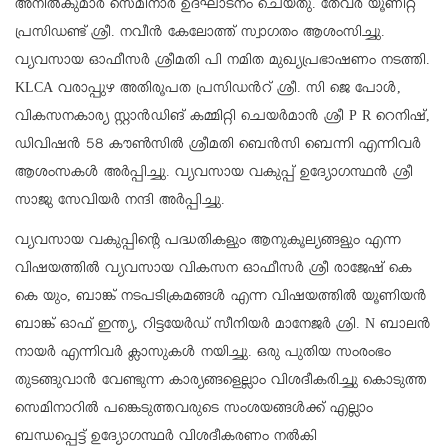
അനിൽകുമാർ സെമിനാർ ഉദ്ഘാടനം ചെയ്തു. തേവര യൂണിറ്റ്
പ്രസിഡണ്ട് ശ്രീ. നവീൻ കേലോത്ത് സ്വാഗതം ആശംസിച്ചു.
വ്യവസായ ഓഫീസർ ശ്രീമതി പി നമിത മുഖ്യപ്രഭാഷണം നടത്തി.
KLCA വരാപ്പുഴ അതിരൂപത പ്രസിഡൻറ് ശ്രീ. സി ജെ പോൾ,
വികസനകാര്യ സ്റ്റാൻഡിങ് കമ്മിറ്റി ചെയർമാൻ ശ്രീ P R റെനിഷ്,
ഡിവിഷൻ 58 കൗൺസിൽ ശ്രീമതി ബെൻസി ബെന്നി എന്നിവർ
ആശംസകൾ അർപ്പിച്ചു. വ്യവസായ വകുപ്പ് ഉദ്യോഗസ്ഥൻ ശ്രീ
സാജു സേവിയർ നന്ദി അർപ്പിച്ചു.
വ്യവസായ വകുപ്പിന്റെ പദ്ധതികളും ആനുകൂല്യങ്ങളും എന്ന
വിഷയത്തിൽ വ്യവസായ വികസന ഓഫീസർ ശ്രീ രാജേഷ് കെ
കെ യും, ബാങ്ക് നടപടിക്രമങ്ങൾ എന്ന വിഷയത്തിൽ യൂണിയൻ
ബാങ്ക് ഓഫ് ഇന്ത്യ, റിട്ടയേർഡ് സീനിയർ മാനേജർ ശ്രി. N ബാലൻ
നായർ എന്നിവർ ക്ലാസുകൾ നയിച്ചു. ഒരു പുതിയ സംരംഭം
തുടങ്ങുവാൻ വേണ്ടുന്ന കാര്യങ്ങളെല്ലാം വിശദീകരിച്ചു കൊടുത്ത
സെമിനാറിൽ പങ്കെടുത്തവരുടെ സംശയങ്ങൾക്ക് എല്ലാം
ബന്ധപ്പെട്ട് ഉദ്യോഗസ്ഥർ വിശദീകരണം നൽകി