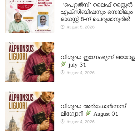
‘പെറ്റൽസ്’ ലൈഫ് സ്റ്റൈൽ
എക്സിബിഷനും സെയിലും
ഓഗസ്റ്റ് 8-ന് പെരുമാനൂരിൽ
August 5, 2026
DAILY SAINTS
വിശുദ്ധ ഇഗ്നേഷ്യസ് ലയോള
july 31
August 4, 2026
DAILY SAINTS
വിശുദ്ധ അൽഫോൻസസ്
ലിഗ്വോറി
August 01
August 4, 2026