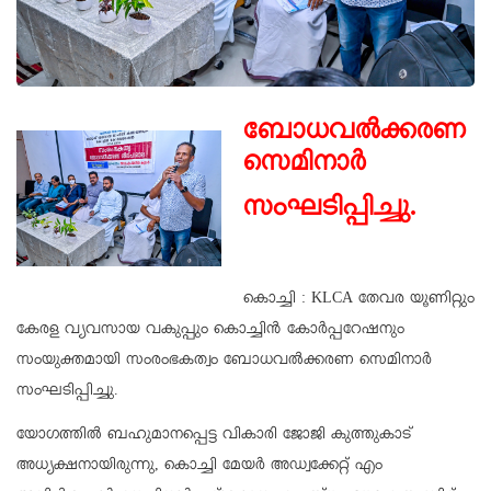
ബോധവൽക്കരണ
സെമിനാർ
സംഘടിപ്പിച്ചു.
കൊച്ചി : KLCA തേവര യൂണിറ്റും
കേരള വ്യവസായ വകുപ്പും കൊച്ചിൻ കോർപ്പറേഷനും
സംയുക്തമായി സംരംഭകത്വം ബോധവൽക്കരണ സെമിനാർ
സംഘടിപ്പിച്ചു.
യോഗത്തിൽ ബഹുമാനപ്പെട്ട വികാരി ജോജി കുത്തുകാട്
അധ്യക്ഷനായിരുന്നു, കൊച്ചി മേയർ അഡ്വക്കേറ്റ് എം