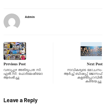
Admin
Previous Post
Next Post
വരാപ്പുഴ അതിരൂപത സി.
നാവികരുടെ മോചനം-
എൽ.സി. ഫോർമേഷിയോ
ആർച്ച് ബിഷപ്പ് ജോസഫ്
ആരംഭിച്ചു
കളത്തിപ്പറമ്പിൽ
കത്തയച്ചു.
Leave a Reply