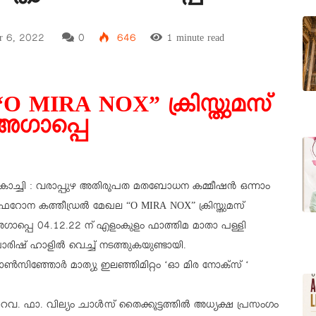
r 6, 2022
0
646
1 minute read
“O MIRA NOX” ക്രിസ്തുമസ്
അഗാപ്പെ
ൊച്ചി : വരാപ്പുഴ അതിരൂപത മതബോധന കമ്മീഷൻ ഒന്നാം
െറോന കത്തീഡ്രൽ മേഖല “O MIRA NOX” ക്രിസ്തുമസ്
ഗാപ്പെ 04.12.22 ന് എളംകുളം ഫാത്തിമ മാതാ പള്ളി
ാരിഷ് ഹാളിൽ വെച്ച് നടത്തുകയുണ്ടായി.
സിഞ്ഞോർ മാത്യു ഇലഞ്ഞിമിറ്റം ‘ഓ മിര നോക്സ് ‘
 ഫാ. വില്യം ചാൾസ് തൈക്കൂട്ടത്തിൽ അധ്യക്ഷ പ്രസംഗം