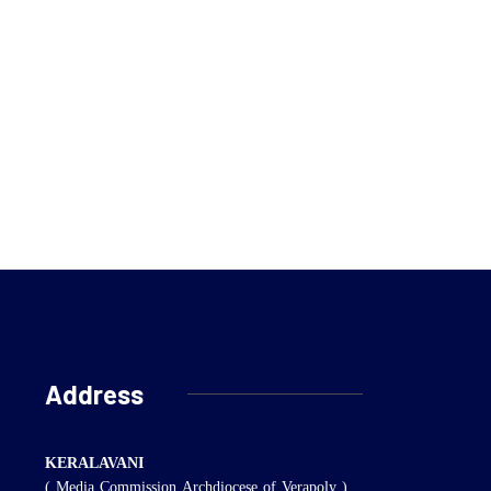
Address
KERALAVANI
( Media Commission Archdiocese of Verapoly )