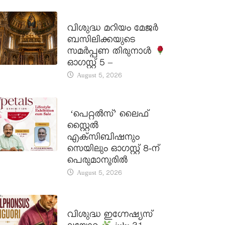
DAILY SAINTS
വിശുദ്ധ മറിയം മേജർ
ബസിലിക്കയുടെ
സമർപ്പണ തിരുനാൾ
ഓഗസ്റ്റ് 5 –
August 5, 2026
LATEST NEWS
‘പെറ്റൽസ്’ ലൈഫ്
സ്റ്റൈൽ
എക്സിബിഷനും
സെയിലും ഓഗസ്റ്റ് 8-ന്
പെരുമാനൂരിൽ
August 5, 2026
DAILY SAINTS
വിശുദ്ധ ഇഗ്നേഷ്യസ്