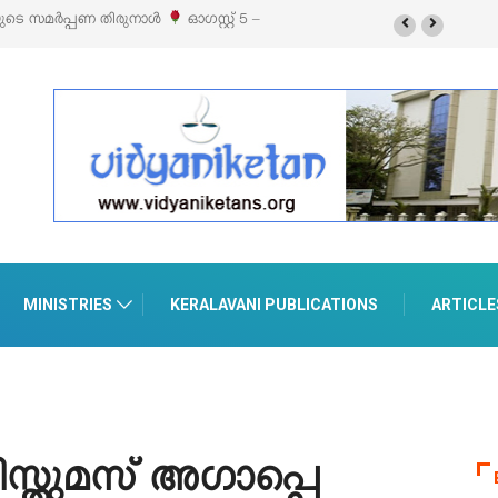
യുടെ സമർപ്പണ തിരുനാൾ
ഓഗസ്റ്റ് 5 –
‘പെറ്റൽസ്’ ലൈഫ് സ്റ്റൈൽ എക്സി
പെരുമാനൂരിൽ
MINISTRIES
KERALAVANI PUBLICATIONS
ARTICLE
സ്തുമസ് അഗാപ്പെ