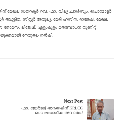
്തിന് മേഖല ഡയറക്ടർ റവ. ഫാ. വില്യ ചാൾസും, പ്രൊമോട്ടർ
്റർ ആശ്രിത, സിസ്റ്റർ അതുല്യ, മേരി ഹസീന, രാജേഷ്, മേഖല
ലിസ തോമസ്, ലിജേഷ്, എളംകുളം മതബോധന യൂണിറ്റ്
യുക്തമായി നേതൃത്വം നൽകി.
Next Post
ഫാ. ജോർജ്ജ് അറക്കലിന് KRLCC
വൈജ്ഞാനിക അവാർഡ്