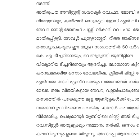
നടത്തി.
അതിരൂപത അസിസ്റ്റന്റ് ഡയറക്ടർ റവ.ഫാ. ജോബി ആലപ
നിരഞ്ജനയും, കമ്മീഷൻ സെക്രട്ടറി ജോസ് എൻ.വി
തേവര സെന്റ് ജോസഫ് പള്ളി വികാരി റവ. ഫാ. ജ
മാതിരപ്പിള്ളി, സേവ്യർ പുള്ളോശ്ശേരി, റീത്ത ജാക്
മതാധ്യാപകരുടെ ഈ സ്നേഹ സംഗമത്തിൽ 50 വർഷം
കെ. എ. ടീച്ചറിനെയും, വെണ്ടുരുത്തി യൂണിറ്റിലെ
വിക്ടോറിയ ടീച്ചറിനെയും ആദരിച്ചു. ലോഗോസ് ക്
കരസ്ഥമാക്കിയ ഒന്നാം മേഖലയിലെ ശ്രീമതി ലിസ്സി റ
എൽസമ്മ ടോമി എന്നിവരെയും സമ്മാനങ്ങൾ നൽക
മേഖല തലം വിജയികളായ തേവര, വല്ലാർപാടം,ബോൾ
മത്സരത്തിൽ പങ്കെടുത്ത മറ്റു യൂണിറ്റുകൾക്ക് പ്ര
സമ്മാനവും വിതരണം ചെയ്തു. കരോൾ മത്സരത്തിനു
നിർദേശിച്ച പെരുമാനൂർ യൂണിറ്റിലെ ലിസ്സി അജി ടീച്
റവ.സിസ്റ്റർ അതുല്യക്കും സമ്മാനം നൽകി. ഒന്നാം
കലാവിരുന്നും ഉണ്ടാ യിരുന്നു. അഗാപ്പെ ആഘ