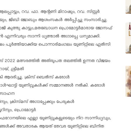
്പാട്ടും, റവ. ഫാ. ആന്റണി മിറാഷും, റവ. സിസ്റ്റർ
.യും, ജിബി ജോബും ആശംസകൾ അർപ്പിച്ചു സംസാരിച്ചു.
ോജി കുത്തു കാട്ടും,മതബോധന പ്രൊമോട്ടർമാരായ ജോസഫ്
സൺ എന്നിവരും സാന്നി ധ്യത്താൽ അഗാപ്പെ ധന്യമാക്കി.
 പൂർത്തിയാക്കിയ പൊന്നാരിമംഗലം യൂണിറ്റിലെ എൽസി
വിസ് 2022 മത്സരത്തിൽ അതിരൂപത തലത്തിൽ ഉന്നത വിജയം
ോയ്, ശ്രീമതി
ി ആദരിച്ചു. ക്രിസ് ബെൽസ് കരോൾ
ഘാട്ടി യൂണിറ്റുകൾക്ക് സമ്മാനങ്ങൾ നൽകി. കരോൾ
ോത്സാഹന
ം, ക്രിസ്മസ് അഗാപ്പേക്കും പേരുകൾ
ചറിനും, പ്രൊമോട്ടർ
 ഫെറോനയിലെ എല്ലാ യൂണിറ്റുകളുടെയും നിറ സാന്നിധ്യവും,
ോഷങ്ങൾക്ക് അവതാരക ആയത് തേവര യൂണിറ്റിലെ ബിനിത