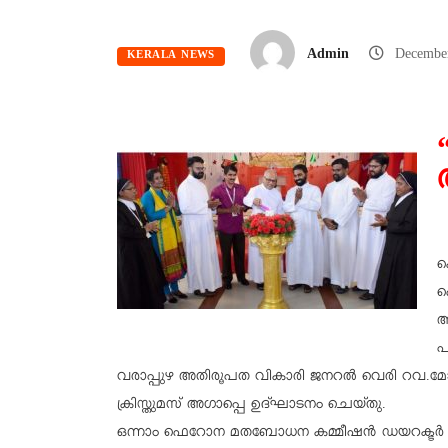
Admin
Decembe
KERALA NEWS
ക
ഫ
അ
പ
വരാപ്പുഴ അതിരൂപത വികാരി ജനറൽ വെരി റവ.മോൺ
ക്രിസ്തുമസ് അഗാപ്പെ ഉദ്ഘാടനം ചെയ്തു.
ഒന്നാം ഫെറോന മതബോധന കമ്മീഷൻ ഡയറക്ടർ റവ.