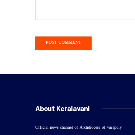
About Keralavani
Official news channel of Archdiocese of varapoly.