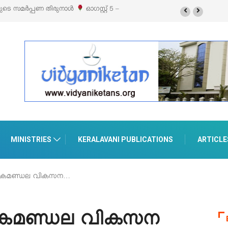
തിരുനാൾ
ഓഗസ്റ്റ് 5 –
‘പെറ്റൽസ്’ ലൈഫ് സ്റ്റൈൽ എക്സിബിഷനും സെയിലും
പെരുമാനൂരിൽ
MINISTRIES
KERALAVANI PUBLICATIONS
ARTICLE
ജകമണ്ഡല വികസന…
ജകമണ്ഡല വികസന