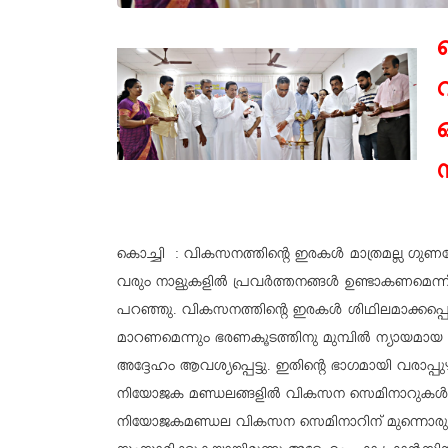
കൊച്ചി : വികസനത്തിന്റെ ഇരകൾ മാത്രമല്ല ഗു
വരും നാളുകളിൽ പ്രവർത്തനങ്ങൾ ഉണ്ടാകണമെന
പറഞ്ഞു. വികസനത്തിന്റെ ഇരകൾ ശിഥിലമാക്കപ്പെടു
മാറണമെന്നും ഭരണകൂടത്തിനു മുമ്പിൽ ന്യായമാ
അദ്ദേഹം ആവശ്യപ്പെട്ടു. ഇതിന്റെ ഭാഗമായി വരാപ
നിയോജക മണ്ഡലങ്ങളിൽ വികസന സെമിനാറുകൾ ന
നിയോജകമണ്ഡല വികസന സെമിനാറിന് മുന്നൊരുക്