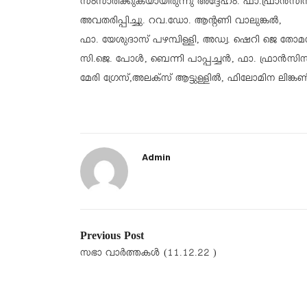
സംസാരിക്കുകയായിരുന്നു അദ്ദേഹം. ഫാ.ഫ്രാൻസി
അവതരിപ്പിച്ചു. റവ.ഡോ. ആന്റണി വാലുങ്കൽ,
ഫാ. യേശുദാസ് പഴമ്പിള്ളി, അഡ്വ. ഷെറി ജെ തോ
സി.ജെ. പോൾ,
ബെന്നി പാപ്പച്ചൻ, ഫാ. ഫ്രാൻസി
മേരി ഗ്രേസ്,അലക്സ് ആട്ടുള്ളിൽ, ഫിലോമിന ലിങ്ക
Admin
Previous Post
സഭാ വാർത്തകൾ (11.12.22 )