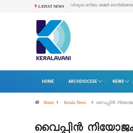
വിശുദ്ധ മറിയം മേജർ ബസിലിക്കയുടെ സമർപ്പണ 
LATEST NEWS
HOME
ARCHDIOCESE
NEWS
Home
Kerala News
വൈപ്പിൻ നിയോ
വൈപ്പിൻ നിയോ