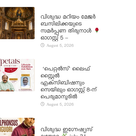
DAILY SAINTS
വിശുദ്ധ മറിയം മേജർ
ബസിലിക്കയുടെ
സമർപ്പണ തിരുനാൾ
ഓഗസ്റ്റ് 5 –
August 5, 2026
LATEST NEWS
‘പെറ്റൽസ്’ ലൈഫ്
സ്റ്റൈൽ
എക്സിബിഷനും
സെയിലും ഓഗസ്റ്റ് 8-ന്
പെരുമാനൂരിൽ
August 5, 2026
DAILY SAINTS
വിശുദ്ധ ഇഗ്നേഷ്യസ്