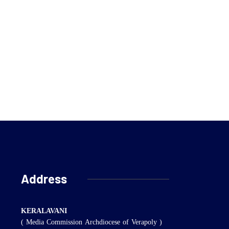
Address
KERALAVANI
( Media Commission Archdiocese of Verapoly )