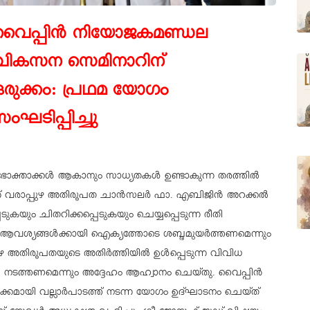
വൈപ്പിൻ നിയോജകമണ്ഡല
വികസന സെമിനാറിന്
ഒരുക്കം: പ്രഥമ യോഗം
സംഘടിപ്പിച്ചു
ണഭോക്താക്കൾ ആകാനും സാധ്യതകൾ ഉണ്ടാകുന്ന തരത്തിൽ
്ന് വരാപ്പുഴ അതിരൂപത ചാൻസലർ ഫാ. എബിജിൻ അറക്കൽ
കയും ചിതറിക്കപ്പെടുകയും ചെയ്യപ്പെടുന്ന രീതി
യ ആവശ്യങ്ങൾക്കായി ഐക്യത്തോടെ ശബ്ദമുയർത്തണമെന്നും
്പുഴ അതിരൂപതയുടെ അതിർത്തിയിൽ ഉൾപ്പെടുന്ന വിവിധ
ടത്തണമെന്നും അദ്ദേഹം ആഹ്വാനം ചെയ്തു. വൈപ്പിൻ
കമായി വല്ലാർപാടത്ത് നടന്ന യോഗം ഉദ്ഘാടനം ചെയ്ത്