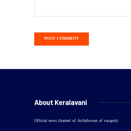
About Keralavani
Official news channel of Archdiocese of varapoly.