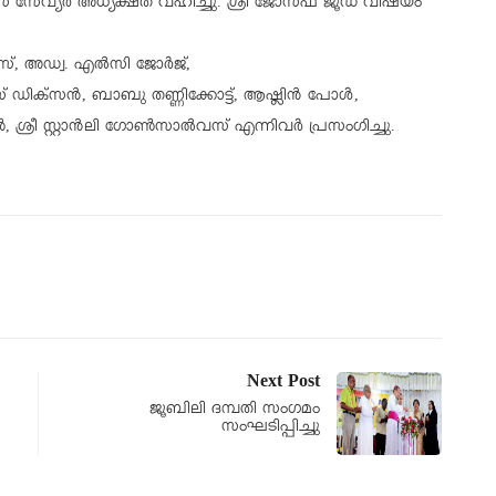
സ് സേവ്യർ അധ്യക്ഷത വഹിച്ചു. ശ്രീ ജോസഫ് ജൂഡ് വിഷയം
മസ്, അഡ്വ. എൽസി ജോർജ്,
സ് ഡിക്സൻ, ബാബു തണ്ണിക്കോട്ട്, ആഷ്ലിൻ പോൾ,
ൺ,
ശ്രീ സ്റ്റാൻലി ഗോൺസാൽവസ് എന്നിവർ പ്രസംഗിച്ചു.
Next Post
ജൂബിലി ദമ്പതി സംഗമം
സംഘടിപ്പിച്ചു