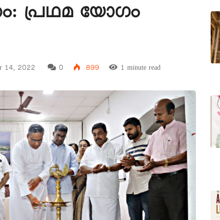
കം: പ്രഥമ യോഗം
r 14, 2022
0
899
1 minute read