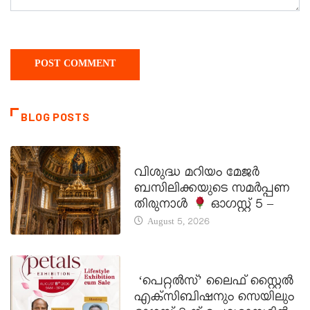
BLOG POSTS
DAILY SAINTS
വിശുദ്ധ മറിയം മേജർ
ബസിലിക്കയുടെ സമർപ്പണ
തിരുനാൾ
ഓഗസ്റ്റ് 5 –
August 5, 2026
LATEST NEWS
‘പെറ്റൽസ്’ ലൈഫ് സ്റ്റൈൽ
എക്സിബിഷനും സെയിലും