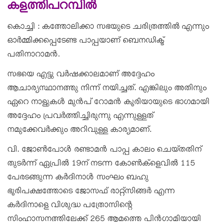
കളത്തിപറമ്പിൽ
കൊച്ചി : കത്തോലിക്കാ സഭയുടെ ചരിത്രത്തിൽ എന്നും
ഓർമ്മിക്കപ്പെടേണ്ട പാപ്പയാണ് ബെനഡിക്ട്
പതിനാറാമൻ.
സഭയെ എട്ടു വർഷക്കാലമാണ് അദ്ദേഹം
ആചാര്യസ്ഥാനത്തു നിന്ന് നയിച്ചത്. എങ്കിലും അതിനും
ഏറെ നാളുകൾ മുൻപ് റോമൻ കൂരിയായുടെ ഭാഗമായി
അദ്ദേഹം പ്രവർത്തിച്ചിരുന്നു എന്നുള്ളത്
നമുക്കേവർക്കും അറിവുള്ള കാര്യമാണ്.
വി. ജോൺപോൾ രണ്ടാമൻ പാപ്പ കാലം ചെയ്തതിന്
തുടർന്ന് ഏപ്രിൽ 19ന് നടന്ന കോൺക്‌ളെവിൽ 115
പേരടങ്ങുന്ന കർദിനാൾ സംഘം ബഹു
ഭൂരിപക്ഷത്തോടെ ജോസഫ് രാറ്റ്സിങ്ങർ എന്ന
കർദിനാളെ വിശുദ്ധ പത്രോസിന്റെ
സിംഹാസനത്തിലേക്ക് 265 ആമത്തെ പിൻഗാമിയായി