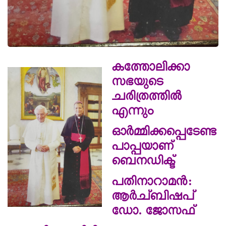
കത്തോലിക്കാ
സഭയുടെ
ചരിത്രത്തിൽ
എന്നും
ഓർമ്മിക്കപ്പെടേണ്ട
പാപ്പയാണ്
ബെനഡിക്ട്
പതിനാറാമൻ:
ആർച്ബിഷപ്
ഡോ.
ജോസഫ്