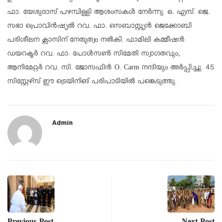
ഫാ. യേശുദാസ് പഴമ്പിള്ളി ആശംസകൾ നേർന്നു. ഒ. എസ്. ജെ.
സഭാ പ്രൊവിൻഷ്യൽ റവ. ഫാ. സെബാസ്റ്റ്യൻ ജെക്കോബി
പരിശീലന ക്ലാസിന് നേതൃത്വം നൽകി. ഫാമിലി കമ്മീഷൻ
ഡയറക്ടർ റവ. ഫാ. പോൾസൺ സിമേതി സ്വാഗതവും,
ആനിമേറ്റർ റവ. സി. ജോസഫിൻ O. Carm നന്ദിയും അർപ്പിച്ചു. 45
സിസ്റ്റേഴ്സ് ഈ ട്രെയിനിങ് പരിപാടിയിൽ പങ്കെടുത്തു.
Admin