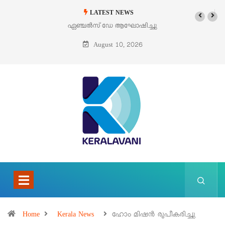
LATEST NEWS
ഏഞ്ചൽസ് ഡേ ആഘോഷിച്ചു
ഓഗസ്റ്റ് 9 – വിശുദ്ധ 
ബെനഡിക്ട ഓഫ് ദ ക്ര
August 10, 2026
(എഡിത്ത് സ്റ്റൈൻ)
Home
Kerala News
ഹോം മിഷൻ രൂപീകരിച്ചു