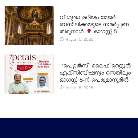
DAILY SAINTS
വിശുദ്ധ മറിയം മേജർ
ബസിലിക്കയുടെ സമർപ്പണ
തിരുനാൾ
ഓഗസ്റ്റ് 5 –
August 5, 2026
LATEST NEWS
‘പെറ്റൽസ്’ ലൈഫ് സ്റ്റൈൽ
എക്സിബിഷനും സെയിലും
ഓഗസ്റ്റ് 8-ന് പെരുമാനൂരിൽ
August 5, 2026