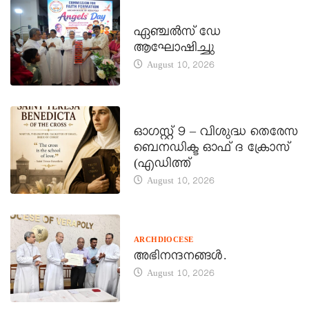
CATECHISM - VERAPOLY
ഏഞ്ചൽസ് ഡേ
ആഘോഷിച്ചു
August 10, 2026
DAILY SAINTS
ഓഗസ്റ്റ് 9 – വിശുദ്ധ തെരേസ
ബെനഡിക്ട ഓഫ് ദ ക്രോസ്
(എഡിത്ത്
August 10, 2026
ARCHDIOCESE
അഭിനന്ദനങ്ങൾ.
August 10, 2026