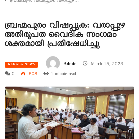
ബ്രഹ്മപുരം വിഷപ്പുക: വരാപ്പുഴ…
ബ്രഹ്മപുരം വിഷപ്പുക: വരാപ്പുഴ
അതിരൂപത വൈദിക സംഗമം
ശക്തമായി പ്രതിഷേധിച്ചു
Admin
March 15, 2023
KERALA NEWS
0
608
1 minute read