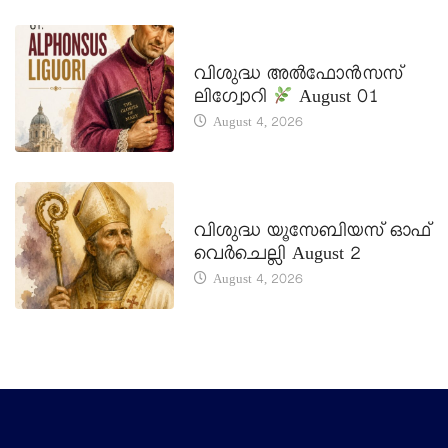
DAILY SAINTS
വിശുദ്ധ അൽഫോൻസസ്
ലിഗ്വോറി
August 01
August 4, 2026
DAILY SAINTS
വിശുദ്ധ യൂസേബിയസ് ഓഫ്
വെർചെല്ലി August 2
August 4, 2026