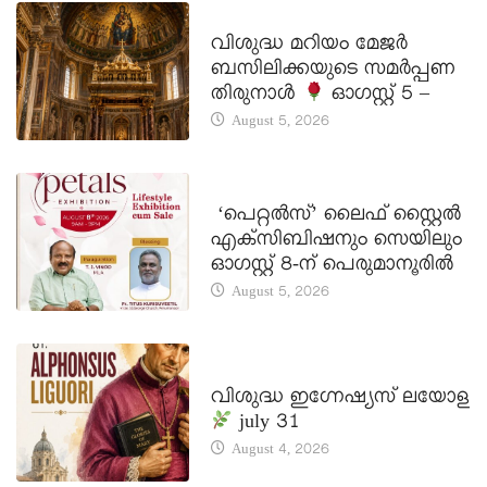
DAILY SAINTS
വിശുദ്ധ മറിയം മേജർ
ബസിലിക്കയുടെ സമർപ്പണ
തിരുനാൾ
ഓഗസ്റ്റ് 5 –
August 5, 2026
LATEST NEWS
‘പെറ്റൽസ്’ ലൈഫ് സ്റ്റൈൽ
എക്സിബിഷനും സെയിലും
ഓഗസ്റ്റ് 8-ന് പെരുമാനൂരിൽ
August 5, 2026
DAILY SAINTS
വിശുദ്ധ ഇഗ്നേഷ്യസ് ലയോള
july 31
August 4, 2026