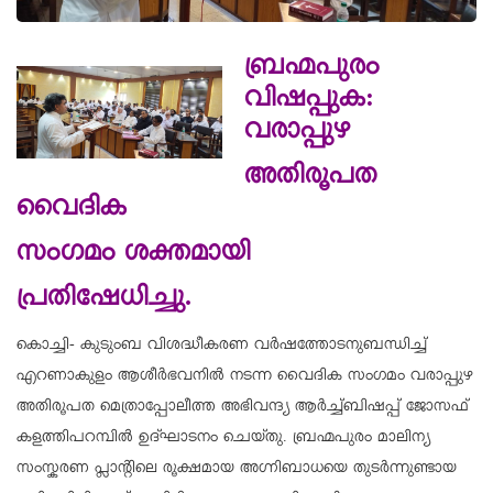
ബ്രഹ്മപുരം
വിഷപ്പുക:
വരാപ്പുഴ
അതിരൂപത
വൈദിക
സംഗമം ശക്തമായി
പ്രതിഷേധിച്ചു.
കൊച്ചി- കുടുംബ വിശദ്ധീകരണ വർഷത്തോടനുബന്ധിച്ച്
എറണാകുളം ആശീർഭവനിൽ നടന്ന വൈദിക സംഗമം വരാപ്പുഴ
അതിരൂപത മെത്രാപ്പോലീത്ത അഭിവന്ദ്യ ആർച്ച്ബിഷപ്പ് ജോസഫ്
കളത്തിപറമ്പിൽ ഉദ്ഘാടനം ചെയ്തു. ബ്രഹ്മപുരം മാലിന്യ
സംസ്കരണ പ്ലാന്റിലെ രൂക്ഷമായ അഗ്നിബാധയെ തുടർന്നുണ്ടായ