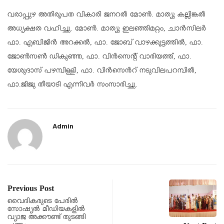
വരാപ്പുഴ അതിരൂപത വികാരി ജനറൽ മോൺ. മാത്യു കല്ലിങ്കൽ
അധ്യക്ഷത വഹിച്ചു. മോൺ. മാത്യു ഇലഞ്ഞിമറ്റം, ചാൻസിലർ
ഫാ. എബിജിൻ അറക്കൽ, ഫാ. ജോബ് വാഴക്കൂട്ടത്തിൽ, ഫാ.
ജോൺസൺ ഡികുഞ്ഞ, ഫാ. വിൻസെന്റ് വാരിയത്ത്, ഫാ.
യേശുദാസ് പഴമ്പിള്ളി, ഫാ. വിൻസെൻറ് നടുവിലപറമ്പിൽ,
ഫാ.ജിജു തീയാടി എന്നിവർ സംസാരിച്ചു.
Admin
Previous Post
വൈദികരുടെ പേരിൽ
സോഷ്യൽ മീഡിയകളിൽ
വ്യാജ അക്കൗണ്ട് തുടങ്ങി