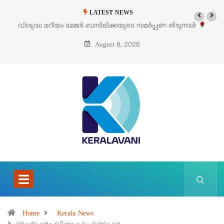
LATEST NEWS
 സമർപ്പണ തിരുനാൾ
‘പെറ്റൽസ്’ ലൈഫ് സ്റ്റൈൽ എക്സിബിഷനും സെയി
പെരുമാനൂരിൽ
August 8, 2026
Home
Kerala News