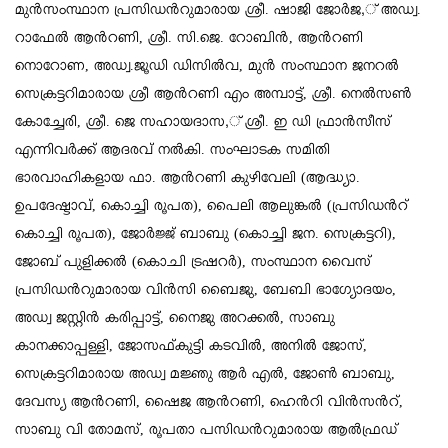
മുന്‍സംസ്ഥാന പ്രസിഡന്‍റുമാരായ ശ്രീ. ഷാജി ജോര്‍ജ,് അഡ്വ.
റാഫേല്‍ ആന്‍റണി, ശ്രീ. സി.ജെ. റോബിന്‍, ആന്‍റണി
നൊറോണ, അഡ്വ.ജൂഡി ഡിസില്‍വ, മുന്‍ സംസ്ഥാന ജനറല്‍
സെക്രട്ടറിമാരായ ശ്രീ ആന്‍റണി എം അമ്പാട്ട്, ശ്രീ. നെല്‍സണ്‍
കോച്ചേരി, ശ്രീ. ജെ സഹായദാസ,് ശ്രീ. ഇ ഡി ഫ്രാന്‍സീസ്
എന്നിവര്‍ക്ക് ആദരവ് നല്‍കി. സംഘാടക സമിതി
ഭാരവാഹികളായ ഫാ. ആന്‍റണി കുഴിവേലി (ആദ്ധ്യാ.
ഉപദേഷ്ടാവ്, കൊച്ചി രൂപത), പൈലി ആലുങ്കല്‍ (പ്രസിഡന്‍റ്
കൊച്ചി രൂപത), ജോര്‍ജ്ജ് ബാബു (കൊച്ചി ജന. സെക്രട്ടറി),
ജോബ് പുളിക്കല്‍ (കൊചി ട്രഷറര്‍), സംസ്ഥാന വൈസ്
പ്രസിഡന്‍റുമാരായ വിന്‍സി ബൈജു, ബേബി ഭാഗ്യോദയം,
അഡ്വ ജസ്റ്റിന്‍ കരിപ്പാട്ട്, നൈജു അറക്കല്‍, സാബു
കാനക്കാപ്പള്ളി, ജോസഫ്കുട്ടി കടവില്‍, അനില്‍ ജോസ്,
സെക്രട്ടറിമാരായ അഡ്വ മജ്ഞു ആര്‍ എല്‍, ജോണ്‍ ബാബു,
ദേവസ്യ ആന്‍റണി, ഷൈജ ആന്‍റണി, ഹെന്‍റി വിന്‍സന്‍റ്,
സാബു വി തോമസ്, രൂപതാ പസിഡന്‍റുമാരായ ആല്‍ഫ്രഡ്