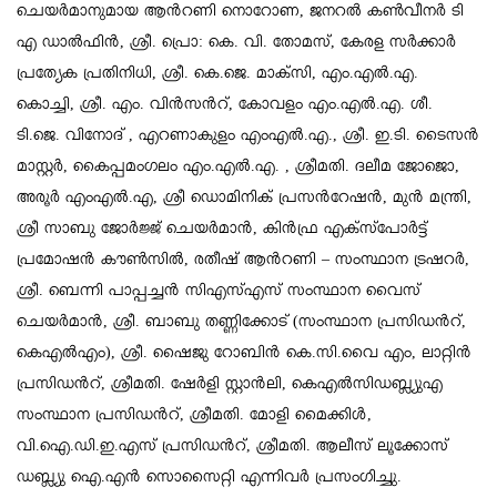
ചെയര്‍മാനുമായ ആന്‍റണി നൊറോണ, ജനറല്‍ കണ്‍വീനര്‍ ടി
എ ഡാല്‍ഫിന്‍, ശ്രീ. പ്രൊ: കെ. വി. തോമസ്, കേരള സര്‍ക്കാര്‍
പ്രത്യേക പ്രതിനിധി, ശ്രീ. കെ.ജെ. മാക്സി, എം.എല്‍.എ.
കൊച്ചി, ശ്രീ. എം. വിന്‍സന്‍റ്, കോവളം എം.എല്‍.എ. ശീ.
ടി.ജെ. വിനോദ് , എറണാകുളം എംഎല്‍.എ., ശ്രീ. ഇ.ടി. ടൈസന്‍
മാസ്റ്റര്‍, കൈപ്പമംഗലം എം.എല്‍.എ. , ശ്രീമതി. ദലീമ ജോജൊ,
അരൂര്‍ എംഎല്‍.എ, ശ്രീ ഡൊമിനിക് പ്രസന്‍റേഷന്‍, മുന്‍ മന്ത്രി,
ശ്രീ സാബു ജോര്‍ജ്ജ് ചെയര്‍മാന്‍, കിന്‍ഫ്ര എക്സ്പോര്‍ട്ട്
പ്രമോഷന്‍ കൗണ്‍സില്‍, രതീഷ് ആന്‍റണി – സംസ്ഥാന ട്രഷറര്‍,
ശ്രീ. ബെന്നി പാപ്പച്ചന്‍ സിഎസ്എസ് സംസ്ഥാന വൈസ്
ചെയര്‍മാന്‍, ശ്രീ. ബാബു തണ്ണിക്കോട് (സംസ്ഥാന പ്രസിഡന്‍റ്,
കെഎല്‍എം), ശ്രീ. ഷൈജു റോബിന്‍ കെ.സി.വൈ എം, ലാറ്റിന്‍
പ്രസിഡന്‍റ്, ശ്രീമതി. ഷേര്‍ളി സ്റ്റാന്‍ലി, കെഎല്‍സിഡബ്ല്യുഎ
സംസ്ഥാന പ്രസിഡന്‍റ്, ശ്രീമതി. മോളി മൈക്കിള്‍,
വി.ഐ.ഡി.ഇ.എസ് പ്രസിഡന്‍റ്, ശ്രീമതി. ആലീസ് ലൂക്കോസ്
ഡബ്ല്യു ഐ.എന്‍ സൊസൈറ്റി എന്നിവര്‍ പ്രസംഗിച്ചു.