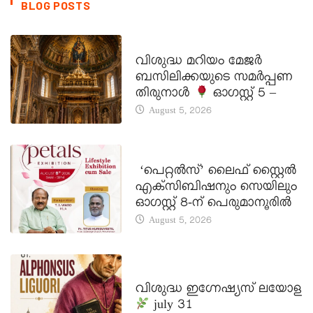
BLOG POSTS
DAILY SAINTS
വിശുദ്ധ മറിയം മേജർ
ബസിലിക്കയുടെ സമർപ്പണ
തിരുനാൾ
ഓഗസ്റ്റ് 5 –
August 5, 2026
LATEST NEWS
‘പെറ്റൽസ്’ ലൈഫ് സ്റ്റൈൽ
എക്സിബിഷനും സെയിലും
ഓഗസ്റ്റ് 8-ന് പെരുമാനൂരിൽ
August 5, 2026
DAILY SAINTS
വിശുദ്ധ ഇഗ്നേഷ്യസ് ലയോള
july 31