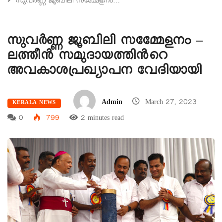
സുവര്‍ണ്ണ ജൂബിലി സമ്മേേളനം…
സുവര്‍ണ്ണ ജൂബിലി സമ്മേേളനം –
ലത്തീന്‍ സമുദായത്തിന്‍റെ
അവകാശപ്രഖ്യാപന വേദിയായി
Admin
March 27, 2023
KERALA NEWS
0
799
2 minutes read