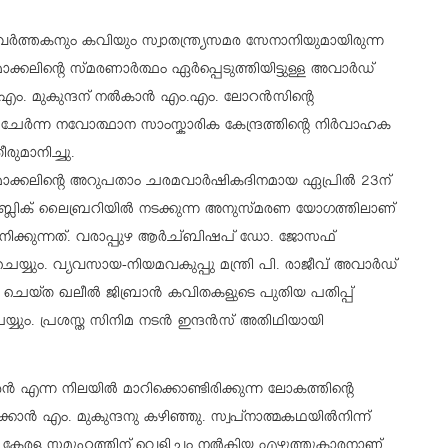
രവർത്തകനും കവിയും സ്വാതന്ത്ര്യസമര സേനാനിയുമായിരുന്ന
്കലിന്റെ സ്മരണാർത്ഥം ഏർപ്പെടുത്തിയിട്ടുള്ള അവാർഡ്
എം. മുകുന്ദന് നൽകാൻ എം.എം. ലോറൻസിന്റെ
ചേർന്ന നവോത്ഥാന സാംസ്കാരിക കേന്ദ്രത്തിന്റെ നിർവാഹക
രുമാനിച്ചു.
ാക്കലിന്റെ അറുപതാം ചരമവാർഷികദിനമായ ഏപ്രിൽ 23ന്
ലിക് ലൈബ്രറിയിൽ നടക്കുന്ന അനുസ്മരണ യോഗത്തിലാണ്
ിക്കുന്നത്. വരാപ്പുഴ ആർച്ബിഷപ് ഡോ. ജോസഫ്
്യും. വ്യവസായ-നിയമവകുപ്പു മന്ത്രി പി. രാജീവ് അവാർഡ്
ം ചെയ്ത ഖലീൽ ജിബ്രാൻ കവിതകളുടെ പുതിയ പതിപ്പ്
്യും. പ്രശസ്ത സിനിമ നടൻ ഇന്ദൻസ് അതിഥിയായി
എന്ന നിലയിൽ മാറിക്കൊണ്ടിരിക്കുന്ന ലോകത്തിന്റെ
ക്കാൻ എം. മുകുന്ദനു കഴിഞ്ഞു. സ്വപ്നാത്മകഥയിൽനിന്ന്
ുതി കേരള സമൂഹത്തിന് വെളിച്ചം നൽകിയ എഴുത്തുകാരനാണ്