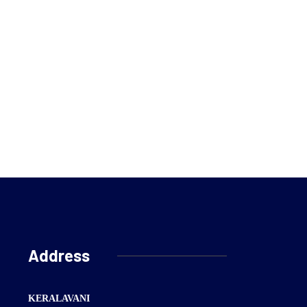
Address
KERALAVANI