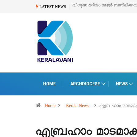
ക്കയുടെ സമർപ്പണ തിരുനാൾ
ഓഗസ്റ്റ് 5 –
‘പെറ്റൽസ്’ ലൈഫ് സ്റ്റൈൽ എക്
LATEST NEWS
പെരുമാനൂരിൽ
HOME
ARCHDIOCESE
NEWS
Home
Kerala News
എബ്രഹാം മാടമാ
എബ്രഹാം മാടമാക