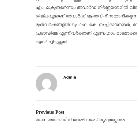
എം. മുകുന്ദനെന്നും അവാർഡ് നിർണ്ണയസമിതി വില
ശില്പവുമാണ് അവാർഡ് ജേതാവിന് സമ്മാനിക്കുന്ന
മുൻവർഷങ്ങളിൽ പ്രൊഫ. കെ. സച്ചിദാനനന്ദൻ,​ 
പ്രഭാവർമ്മ എന്നിവർക്കാണ് എബ്രഹാം മാടമാക്ക
ആദരിച്ചിട്ടുള്ളത്.
Admin
Previous Post
ഡോ. മേരിദാസ് ന് തകഴി സാഹിത്യപുരസ്കാരം.