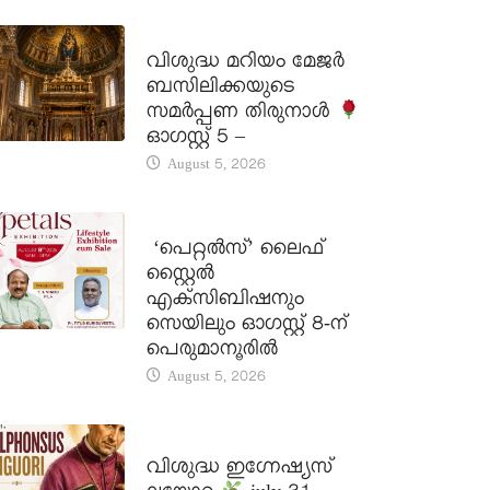
DAILY SAINTS
വിശുദ്ധ മറിയം മേജർ
ബസിലിക്കയുടെ
സമർപ്പണ തിരുനാൾ
ഓഗസ്റ്റ് 5 –
August 5, 2026
LATEST NEWS
‘പെറ്റൽസ്’ ലൈഫ്
സ്റ്റൈൽ
എക്സിബിഷനും
സെയിലും ഓഗസ്റ്റ് 8-ന്
പെരുമാനൂരിൽ
August 5, 2026
DAILY SAINTS
വിശുദ്ധ ഇഗ്നേഷ്യസ്