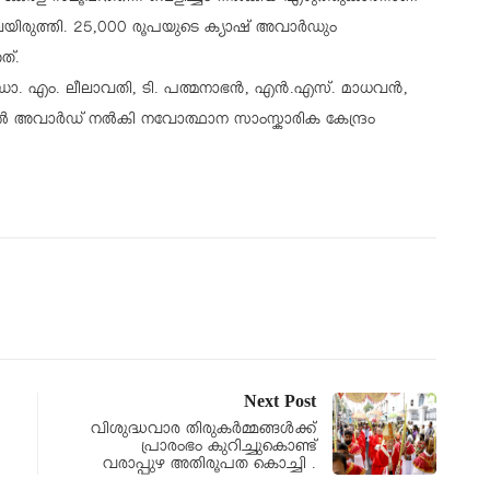
യിരുത്തി. 25,​000 രൂപയുടെ ക്യാഷ് അവാർഡും
ത്.
ഡോ. എം. ലീലാവതി, ടി. പത്മനാഭൻ, എൻ.എസ്. മാധവൻ,​
ൽ അവാർഡ് നൽകി നവോത്ഥാന സാംസ്കാരിക കേന്ദ്രം
Next Post
വിശുദ്ധവാര തിരുകർമ്മങ്ങൾക്ക്
പ്രാരംഭം കുറിച്ചുകൊണ്ട്
വരാപ്പുഴ അതിരൂപത കൊച്ചി .