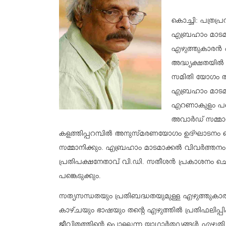
കൊച്ചി: പത്രപ്
എബ്രഹാം മാടമാക
എഴുത്തുകാരൻ 
അദ്ധ്യക്ഷതയിൽ 
സമിതി യോഗം തീ
എബ്രഹാം മാടമ
എറണാകുളം പബ്
അവാർഡ് സമ്മാന
കളത്തിപ്പറമ്പിൽ അനുസ്മരണയോഗം ഉദ്ഘാടനം ചെയ
സമ്മാനിക്കും. എബ്രഹാം മാടമാക്കൽ വിവർത്തന
പ്രതിപക്ഷനേതാവ് വി.ഡി. സതീശൻ പ്രകാശനം ചെയ
പങ്കെടുക്കും.
സത്യസന്ധതയും പ്രതിബദ്ധതയുമുള്ള എഴുത്തുകാരൻ 
കാഴ്ചയും ഭാഷയും തന്റെ എഴുത്തിൽ പ്രതിഫലിപ്പി
ജീവിതത്തിന്റെ പൊള്ളുന്ന യാഥാർത്ഥ്യങ്ങൾ എഴ