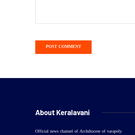
About Keralavani
Official news channel of Archdiocese of varapoly.