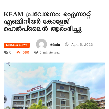
KEAM പ്രവേശനം: ഐസാറ്റ്
എഞ്ചിനീയർ കോളേജ്
ഹെൽപ്‌ലൈൻ ആരംഭിച്ചു
Admin
April 5, 2023
KERALA NEWS
0
686
1 minute read