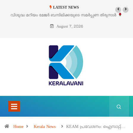
LATEST NEWS
തിരുനാൾ
‘പെറ്റൽസ്’ ലൈഫ് സ്റ്റൈൽ എക്സിബിഷനും സെയിലും ഓഗസ്റ
പെരുമാനൂരിൽ
August 7, 2026
Home
Kerala News
KEAM പ്രവേശനം: ഐസാറ്റ്…