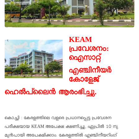
KEAM
പ്രവേശനം:
ഐസാറ്റ്
എഞ്ചിനീയർ
കോളേജ്
ഹെൽപ്‌ലൈൻ ആരംഭിച്ചു.
കൊച്ചി : കേരളത്തിലെ വളരെ പ്രധാനപ്പെട്ട പ്രവേശന
പരീക്ഷയായ KEAM അപേക്ഷ ക്ഷണിച്ചു. ഏപ്രിൽ 10 നു
മുൻപായി അപേക്ഷിക്കാം. കേരളത്തിൽ എഞ്ചിനീയറിംഗ്