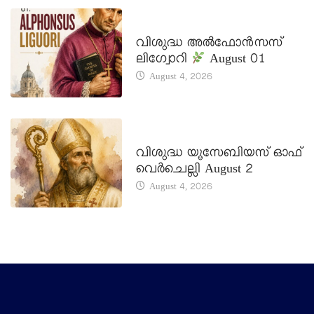
DAILY SAINTS
വിശുദ്ധ അൽഫോൻസസ്
ലിഗ്വോറി
August 01
August 4, 2026
DAILY SAINTS
വിശുദ്ധ യൂസേബിയസ് ഓഫ്
വെർചെല്ലി August 2
August 4, 2026