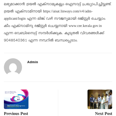
ലഭ്യമാക്കാൻ ട്രയൽ എക്സാമുകളും ഐസാറ്റ് പ്രഖ്യാപിച്ചിട്ടുണ്ട്.
ട്രയൽ എക്‌സാമിനായി https://aisat.linways.com/v4/adm-
applicant/login എന്ന ലിങ്ക് വഴി സൗജന്യമായി രജിസ്റ്റർ ചെയ്യാം.
കീം എക്സാമിനു രജിസ്റ്റർ ചെയ്യനായി www.cee.kerala.gov.in
എന്ന വെബ്സൈറ്റ് സന്ദർശിക്കുക. കൂടുതൽ വിവരങ്ങൾക്ക്
9048540361 എന്ന നമ്പറിൽ ബന്ധപ്പെടാം.
Admin
Previous Post
Next Post