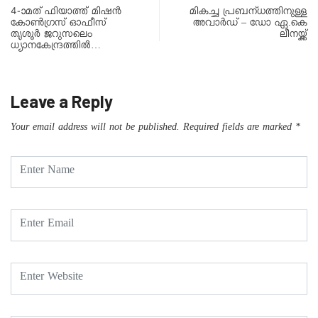
4-ാമത് ഫിയാത്ത് മിഷൻ
മികച്ച പ്രബന്‌ധത്തിനുള്ള
കോൺഗ്രസ് ഓഫീസ്
അവാർഡ് – ഡോ ഏ.കെ
തൃശൂർ ജറുസലെം
ലീനയ്ക്ക്
ധ്യാനകേന്ദ്രത്തിൽ…
Leave a Reply
Your email address will not be published.
Required fields are marked
*