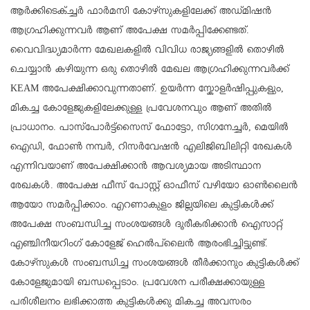
ആർക്കിടെക്ച്ചർ ഫാർമസി കോഴ്സുകളിലേക്ക് അഡ്മിഷൻ
ആഗ്രഹിക്കുന്നവർ ആണ് അപേക്ഷ സമർപ്പിക്കേണ്ടത്.
വൈവിദ്ധ്യമാർന്ന മേഖലകളിൽ വിവിധ രാജ്യങ്ങളിൽ തൊഴിൽ
ചെയ്യാൻ കഴിയുന്ന ഒരു തൊഴിൽ മേഖല ആഗ്രഹിക്കുന്നവർക്ക്
KEAM അപേക്ഷിക്കാവുന്നതാണ്. ഉയർന്ന സ്കോളർഷിപ്പുകളും,
മികച്ച കോളേജുകളിലേക്കുള്ള പ്രവേശനവും ആണ് അതിൽ
പ്രാധാനം. പാസ്പോർട്ട്സൈസ് ഫോട്ടോ, സിഗനേച്ചർ, മെയിൽ
ഐഡി, ഫോൺ നമ്പർ, റിസർവേഷൻ എലിജിബിലിറ്റി രേഖകൾ
എന്നിവയാണ് അപേക്ഷിക്കാൻ ആവശ്യമായ അടിസ്ഥാന
രേഖകൾ. അപേക്ഷ ഫീസ് പോസ്റ്റ്‌ ഓഫീസ് വഴിയോ ഓൺലൈൻ
ആയോ സമർപ്പിക്കാം. എറണാകുളം ജില്ലയിലെ കുട്ടികൾക്ക്
അപേക്ഷ സംബന്ധിച്ച സംശയങ്ങൾ ദൂരീകരിക്കാൻ ഐസാറ്റ്
എഞ്ചിനീയറിംഗ് കോളേജ് ഹെൽപ്‌ലൈൻ ആരംഭിച്ചിട്ടുണ്ട്.
കോഴ്സുകൾ സംബന്ധിച്ച സംശയങ്ങൾ തീർക്കാനും കുട്ടികൾക്ക്
കോളേജുമായി ബന്ധപ്പെടാം. പ്രവേശന പരീക്ഷക്കായുള്ള
പരിശീലനം ലഭിക്കാത്ത കുട്ടികൾക്കു മികച്ച അവസരം