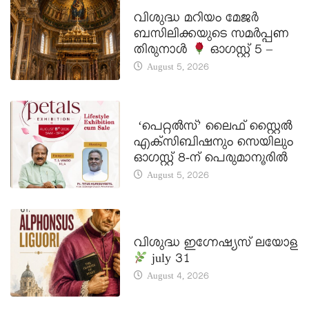
DAILY SAINTS
വിശുദ്ധ മറിയം മേജർ
ബസിലിക്കയുടെ സമർപ്പണ
തിരുനാൾ
ഓഗസ്റ്റ് 5 –
August 5, 2026
LATEST NEWS
‘പെറ്റൽസ്’ ലൈഫ് സ്റ്റൈൽ
എക്സിബിഷനും സെയിലും
ഓഗസ്റ്റ് 8-ന് പെരുമാനൂരിൽ
August 5, 2026
DAILY SAINTS
വിശുദ്ധ ഇഗ്നേഷ്യസ് ലയോള
july 31
August 4, 2026