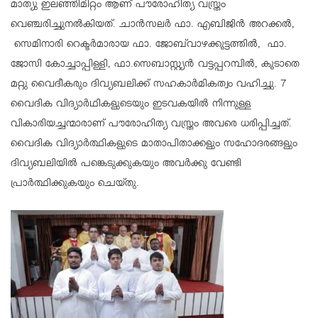
മാത്യു ഇലഞ്ഞിമിറ്റം ആണ് പൗരോഹിത്യ വസ്ത്രം
വെഞ്ചരിച്ചുനൽകിയത്. ചാൻസലർ ഫാ. എബിജിൻ അറക്കൽ,
സെമിനാരി റെക്ടർമാരായ ഫാ. ജോബ്‌വാഴക്കൂട്ടത്തില്‍, ഫാ.
ജോസി കോച്ചാപ്പിള്ളി, ഫാ.സെബാസ്റ്റ്യൻ വട്ടപ്പറമ്പിൽ, കൂടാതെ
മറ്റു വൈദീകരും ദിവ്യബലിക്ക് സഹകാർമികത്വം വഹിച്ചു. 7
വൈദിക വിദ്യാർഥികളുടെയും ഇടവകയിൽ നിന്നുള്ള
വികാരിയച്ചന്മാരാണ്‌ പൗരോഹിത്യ വസ്ത്രം അവരെ ധരിപ്പിച്ചത്.
വൈദിക വിദ്യാർത്ഥികളുടെ മാതാപിതാക്കളും സഹോദരങ്ങളും
ദിവ്യബലിയിൽ പങ്കെടുക്കുകയും അവർക്കു വേണ്ടി
പ്രാർത്ഥിക്കുകയും ചെയ്തു.