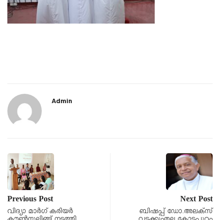
Admin
Previous Post
Next Post
വിദ്യാ മാർഗ് കരിയർ
ബിഷപ്പ് ഡോ.അലക്സ്
കൗൺസലിങ്ങ് നടത്തി
വടക്കുംതല കോട്ടപ്പുറം