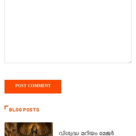
BLOG POSTS
DAILY SAINTS
വിശുദ്ധ മറിയം മേജർ