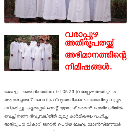
വരാപ്പുഴ
അതിരൂപതയ്ക്ക്
അഭിമാനത്തിന്റെ
നിമിഷങ്ങൾ.
കൊച്ചി : മെയ് ദിനത്തില്‍ ( 01.05.23 )വരാപ്പുഴ അതിരൂപത
അംഗങ്ങളായ 7 വൈദിക വിദ്യാർത്ഥികൾ പൗരോഹിത്യ വസ്ത്രം
സ്വീകരിച്ചു. കളമശ്ശേരി സെന്റ് ജോസഫ് മൈനർ സെമിനാരിയിൽ
വെച്ച് നടന്ന ദിവ്യബലിയിൽ മുഖ്യ കാർമികത്വം വഹിച്ച
അതിരൂപത വികാരി ജനറൽ പെരിയ ബഹു. മോൺസിഞ്ഞോർ