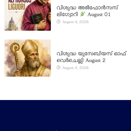
DAILY SAINTS
വിശുദ്ധ അൽഫോൻസസ്
ലിഗ്വോറി
August 01
August 4, 2026
DAILY SAINTS
വിശുദ്ധ യൂസേബിയസ് ഓഫ്
വെർചെല്ലി August 2
August 4, 2026